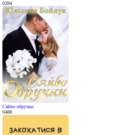
0
284
Сяйво обручки
0
488