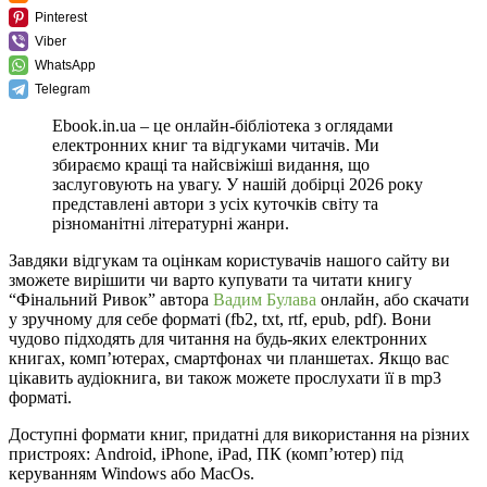
Pinterest
Viber
WhatsApp
Telegram
Ebook.in.ua – це онлайн-бібліотека з оглядами
електронних книг та відгуками читачів. Ми
збираємо кращі та найсвіжіші видання, що
заслуговують на увагу. У нашій добірці 2026 року
представлені автори з усіх куточків світу та
різноманітні літературні жанри.
Завдяки відгукам та оцінкам користувачів нашого сайту ви
зможете вирішити чи варто купувати та читати книгу
“Фінальний Ривок” автора
Вадим Булава
онлайн, або скачати
у зручному для себе форматі (fb2, txt, rtf, epub, pdf). Вони
чудово підходять для читання на будь-яких електронних
книгах, комп’ютерах, смартфонах чи планшетах. Якщо вас
цікавить аудіокнига, ви також можете прослухати її в mp3
форматі.
Доступні формати книг, придатні для використання на різних
пристроях: Android, iPhone, iPad, ПК (комп’ютер) під
керуванням Windows або MacOs.