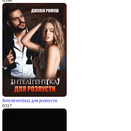
0
594
Інтелігент(ка) для розпусти
0
317