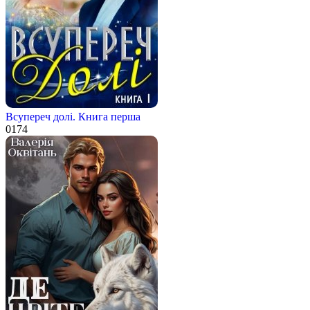
Всупереч долі. Книга перша
0
174