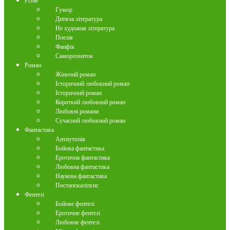
Різне
Гумор
Дитяча література
Не художня література
Поезія
Фанфік
Саморозвиток
Роман
Жіночий роман
Історичний любовний роман
Історичний роман
Короткий любовний роман
Любовні романи
Сучасний любовний роман
Фантастика
Антиутопія
Бойова фантастика
Еротична фантастика
Любовна фантастика
Наукова фантастика
Постапокаліпсис
Фентезі
Бойове фентезі
Еротичне фентезі
Любовне фентезі