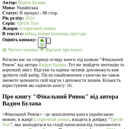
Автор:
Вадим Булава
Мова:
Українська
Статус:
В процесі - 88 стор.
Рік релізу:
2024
Серія:
Третій Тип
Жанри:
Історичний роман
В текcті є:
війна
,
перше кохання
,
пригоди
Оцініть книжку:
16
📖 Читати книжку
💬 Відгуки про книгу
Вітаємо вас на сторінці огляду книги під назвою "Фінальний
Ривок" від автора
Вадим Булава
. Тут ви знайдете анотацію та
короткий зміст. Відгуки та оцінки читачів допоможуть вам
зробити свій вибір. Після ознайомлення з книгою ви також
зможете залишити свій відгук і допомогти іншим. Кількість
користувачів які оцінили книгу: 16.
Про книгу "Фінальний Ривок" від автора
Вадим Булава
«Фінальний Ривок» - це захоплююча книга українською
мовою, в жанрі
Історичний роман
, входить в добірку "
Третій
Тип
", яка знаходиться на стадії написання від талановитого