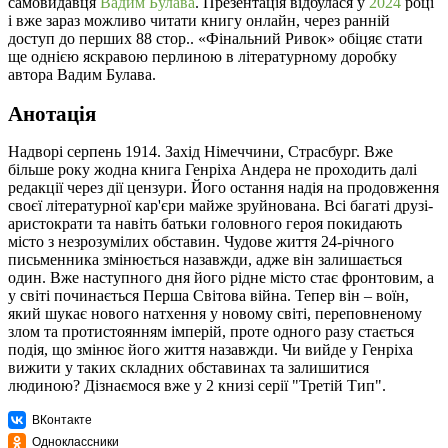
самовидавця
Вадим Булава
. Презентація відбулася у
2024
році
і вже зараз можливо читати книгу онлайн, через ранній
доступ до перших 88 стор.. «Фінальний Ривок» обіцяє стати
ще однією яскравою перлиною в літературному доробку
автора Вадим Булава.
Анотація
Надворі серпень 1914. Захід Німеччини, Страсбург. Вже
більше року жодна книга Генріха Андера не проходить далі
редакції через дії цензури. Його остання надія на продовження
своєї літературної кар'єри майже зруйнована. Всі багаті друзі-
аристократи та навіть батьки головного героя покидають
місто з незрозумілих обставин. Чудове життя 24-річного
письменника змінюється назавжди, адже він залишається
один. Вже наступного дня його рідне місто стає фронтовим, а
у світі починається Перша Світова війна. Тепер він – воїн,
який шукає нового натхення у новому світі, переповненому
злом та протистоянням імперій, проте одного разу стається
подія, що змінює його життя назавжди. Чи вийде у Генріха
вижити у таких складних обставинах та залишитися
людиною? Дізнаємося вже у 2 книзі серії "Третій Тип".
ВКонтакте
Одноклассники