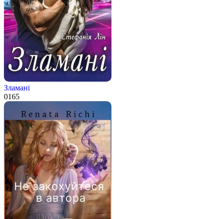
Зламані
0
165