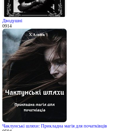
Дводушні
0
914
Чаклунські шляхи: Прикладна магія для початківців