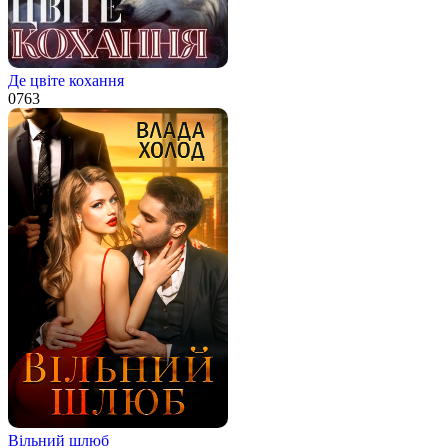
Де цвіте кохання
0
763
Вільний шлюб