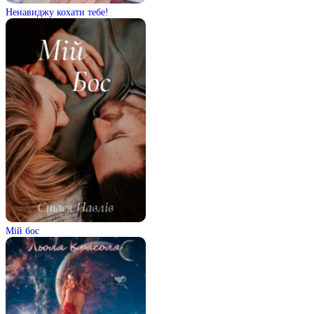
Ненавиджу кохати тебе!
Мій бос