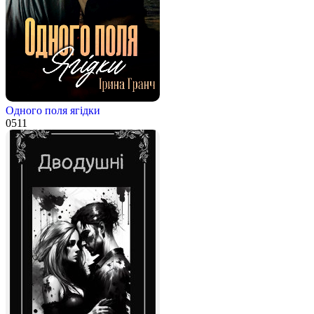
Одного поля ягідки
0
511