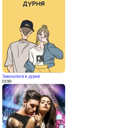
Закохатися в дурня
0
199