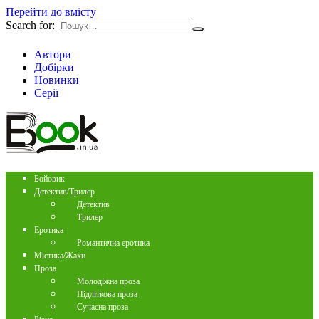
Перейти до вмісту
Search for:
Автори
Добірки
Новинки
Серії
Бойовик
Детектив/Трилер
Детектив
Трилер
Еротика
Романтична еротика
Містика/Жахи
Проза
Молодіжна проза
Підліткова проза
Сучасна проза