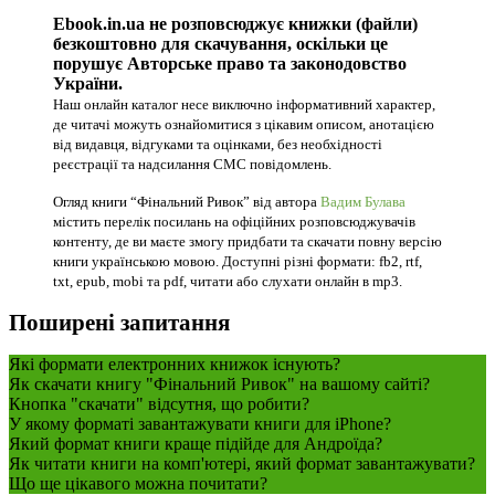
Ebook.in.ua не розповсюджує книжки (файли)
безкоштовно для скачування, оскільки це
порушує Авторське право та законодовство
України.
Наш онлайн каталог несе виключно інформативний характер,
де читачі можуть ознайомитися з цікавим описом, анотацією
від видавця, відгуками та оцінками, без необхідності
реєстрації та надсилання СМС повідомлень.
Огляд книги “Фінальний Ривок” від автора
Вадим Булава
містить перелік посилань на офіційних розповсюджувачів
контенту, де ви маєте змогу придбати та скачати повну версію
книги українською мовою. Доступні різні формати: fb2, rtf,
txt, epub, mobi та pdf, читати або слухати онлайн в mp3.
Поширені запитання
Які формати електронних книжок існують?
Як скачати книгу "Фінальний Ривок" на вашому сайті?
Кнопка "скачати" відсутня, що робити?
У якому форматі завантажувати книги для iPhone?
Який формат книги краще підійде для Андроїда?
Як читати книги на комп'ютері, який формат завантажувати?
Що ще цікавого можна почитати?