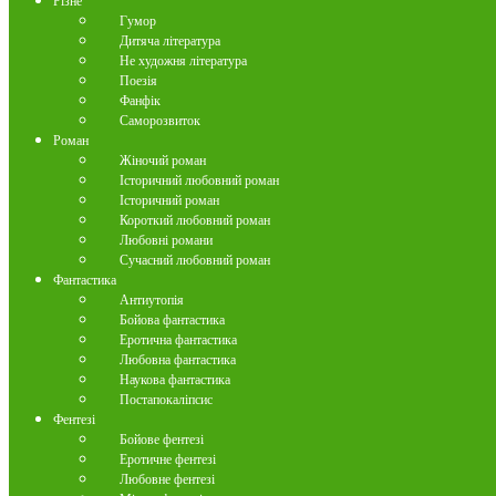
Різне
Гумор
Дитяча література
Не художня література
Поезія
Фанфік
Саморозвиток
Роман
Жіночий роман
Історичний любовний роман
Історичний роман
Короткий любовний роман
Любовні романи
Сучасний любовний роман
Фантастика
Антиутопія
Бойова фантастика
Еротична фантастика
Любовна фантастика
Наукова фантастика
Постапокаліпсис
Фентезі
Бойове фентезі
Еротичне фентезі
Любовне фентезі