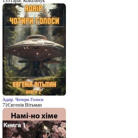
155
Тарас Ковальчук
Адаір. Чотири Голоси
71
Євгенія Вітьман