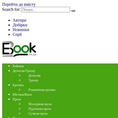
Перейти до вмісту
Search for:
Автори
Добірки
Новинки
Серії
Бойовик
Детектив/Трилер
Детектив
Трилер
Еротика
Романтична еротика
Містика/Жахи
Проза
Молодіжна проза
Підліткова проза
Сучасна проза