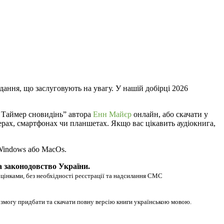
дання, що заслуговують на увагу. У нашій добірці 2026
о Таймер сновидінь” автора
Енн Майєр
онлайн, або скачати у
ютерах, смартфонах чи планшетах. Якщо вас цікавить аудіокнига,
 Windows або MacOs.
а законодовство України.
оцінками, без необхідності реєстрації та надсилання СМС
 змогу придбати та скачати повну версію книги українською мовою.