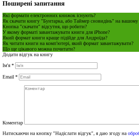
Поширені запитання
Які формати електронних книжок існують?
Як скачати книгу "Бунтарка, або Таймер сновидінь" на вашому 
Кнопка "скачати" відсутня, що робити?
У якому форматі завантажувати книги для iPhone?
Який формат книги краще підійде для Андроїда?
Як читати книги на комп'ютері, який формат завантажувати?
Що ще цікавого можна почитати?
Додати відгук на книгу
Ім'я
*
Email
*
Коментар
Натискаючи на кнопку "Надіслати відгук", я даю згоду на
обро