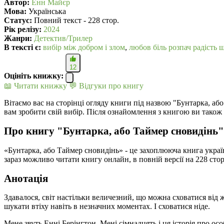
Автор:
Енн Майєр
Мова:
Українська
Статус:
Повний текст - 228 стор.
Рік релізу:
2024
Жанри:
Детектив/Трилер
В текcті є:
вибір між добром і злом
,
любов біль розпач радість 
12
Оцініть книжку:
📖 Читати книжку
💬 Відгуки про книгу
Вітаємо вас на сторінці огляду книги під назвою "Бунтарка, аб
вам зробити свій вибір. Після ознайомлення з книгою ви також
Про книгу "Бунтарка, або Таймер сновидінь"
«Бунтарка, або Таймер сновидінь» - це захоплююча книга укра
зараз можливо читати книгу онлайн, в повній версії на 228 ст
Анотація
Здавалося, світ настільки величезний, що можна сховатися від
шукати втіху навіть в незначних моментах. І сховатися ніде.
Мене звуть Енні Берінгтон. Мені сімнадцять і ця історія про ос