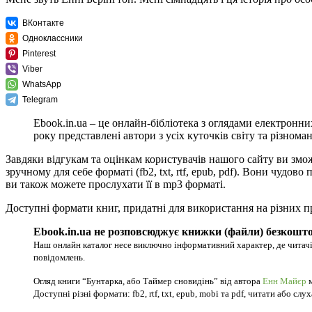
ВКонтакте
Одноклассники
Pinterest
Viber
WhatsApp
Telegram
Ebook.in.ua – це онлайн-бібліотека з оглядами електронни
року представлені автори з усіх куточків світу та різноман
Завдяки відгукам та оцінкам користувачів нашого сайту ви змо
зручному для себе форматі (fb2, txt, rtf, epub, pdf). Вони чуд
ви також можете прослухати її в mp3 форматі.
Доступні формати книг, придатні для використання на різних п
Ebook.in.ua не розповсюджує книжки (файли) безкошто
Наш онлайн каталог несе виключно інформативний характер, де читачі
повідомлень.
Огляд книги “Бунтарка, або Таймер сновидінь” від автора
Енн Майєр
м
Доступні різні формати: fb2, rtf, txt, epub, mobi та pdf, читати або слу