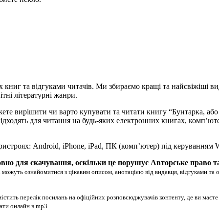
х книг та відгуками читачів. Ми збираємо кращі та найсвіжіші ви
ітні літературні жанри.
жете вирішити чи варто купувати та читати книгу “Бунтарка, аб
ово підходять для читання на будь-яких електронних книгах, комп’
ристроях: Android, iPhone, iPad, ПК (комп’ютер) під керуванням
вно для скачування, оскільки це порушує Авторське право т
 можуть ознайомитися з цікавим описом, анотацією від видавця, відгуками та 
істить перелік посилань на офіційних розповсюджувачів контенту, де ви маєте
хати онлайн в mp3.