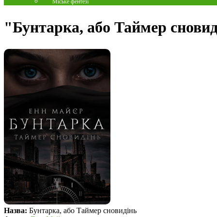
Міське фентезі
"Бунтарка, або Таймер снови
Назва:
Бунтарка, або Таймер сновидінь