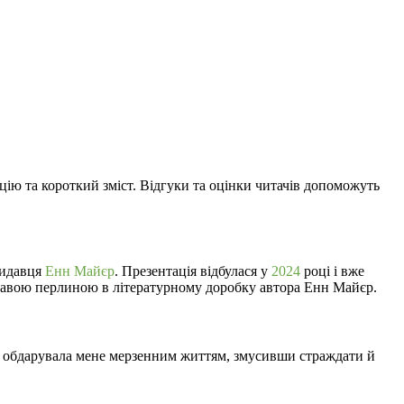
ацію та короткий зміст. Відгуки та оцінки читачів допоможуть
видавця
Енн Майєр
. Презентація відбулася у
2024
році і вже
скравою перлиною в літературному доробку автора Енн Майєр.
ь і обдарувала мене мерзенним життям, змусивши страждати й