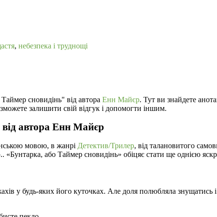
щастя
,
небезпека і труднощі
о Таймер сновидінь" від автора
Енн Майєр
. Тут ви знайдете анот
 зможете залишити свій відгук і допомогти іншим.
 від автора Енн Майєр
їнською мовою, в жанрі
Детектив/Трилер
, від талановитого само
ор.. «Бунтарка, або Таймер сновидінь» обіцяє стати ще однією я
 жахів у будь-яких його куточках. Але доля полюбляла знущатис
обисте пекло.