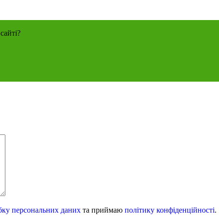
сайті?
бку персональних даних
та приймаю
політику конфіденційності
.