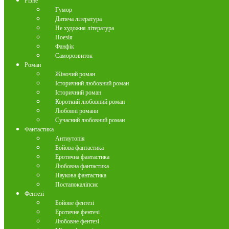
Різне
Гумор
Дитяча література
Не художня література
Поезія
Фанфік
Саморозвиток
Роман
Жіночий роман
Історичний любовний роман
Історичний роман
Короткий любовний роман
Любовні романи
Сучасний любовний роман
Фантастика
Антиутопія
Бойова фантастика
Еротична фантастика
Любовна фантастика
Наукова фантастика
Постапокаліпсис
Фентезі
Бойове фентезі
Еротичне фентезі
Любовне фентезі