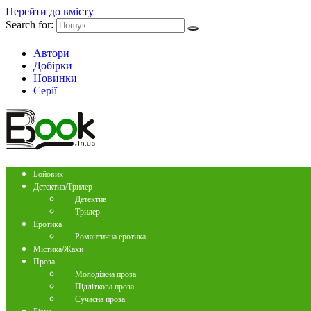
Перейти до вмісту
Search for:
Автори
Добірки
Новинки
Серії
Бойовик
Детектив/Трилер
Детектив
Трилер
Еротика
Романтична еротика
Містика/Жахи
Проза
Молодіжна проза
Підліткова проза
Сучасна проза