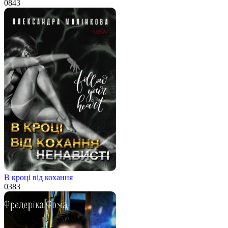
0
843
В кроці від кохання
0
383