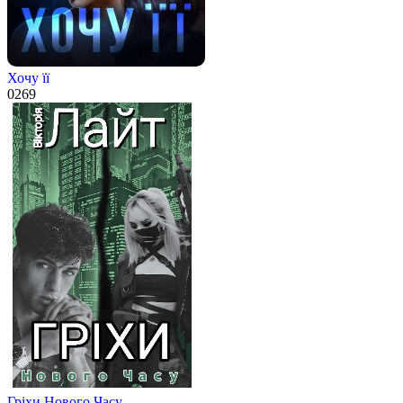
Хочу її
0
269
Гріхи Нового Часу