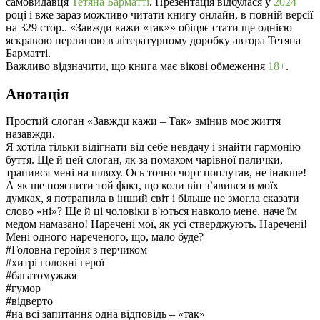
самовидавця
Тетяна Барматті
. Презентація відбулася у
2024
році і вже зараз можливо читати книгу онлайн, в повній версії
на 329 стор.. «Завжди кажи «так»» обіцяє стати ще однією
яскравою перлиною в літературному доробку автора Тетяна
Барматті.
Важливо відзначити, що книга має вікові обмеження
18+
.
Анотація
Простий слоган «Завжди кажи – Так» змінив моє життя
назавжди.
Я хотіла тільки відігнати від себе невдачу і знайти гармонію
буття. Ще й цей слоган, як за помахом чарівної палички,
трапився мені на шляху. Ось точно чорт поплутав, не інакше!
А як ще пояснити той факт, що коли він з’явився в моїх
думках, я потрапила в інший світ і більше не змогла сказати
слово «ні»? Ще й ці чоловіки в'ються навколо мене, наче їм
медом намазано! Наречені мої, як усі стверджують. Наречені!
Мені одного нареченого, що, мало буде?
#Головна героїня з перчиком
#хитрі головні герої
#багатомужжя
#гумор
#відверто
#на всі запитання одна відповідь – «так»