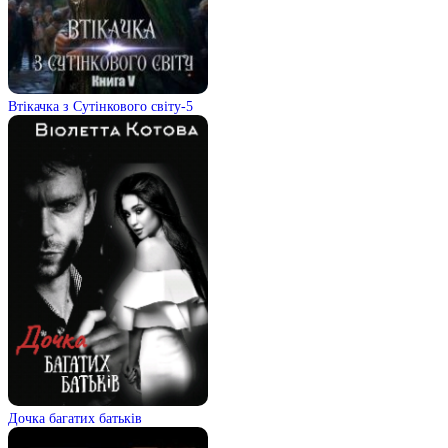
Втікачка з Сутінкового світу-5
Дочка багатих батьків