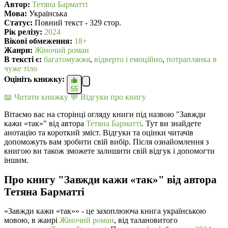
Автор:
Тетяна Барматті
Мова:
Українська
Статус:
Повний текст - 329 стор.
Рік релізу:
2024
Вікові обмеження:
18+
Жанри:
Жіночий роман
В текcті є:
багатомужжя
,
відверто і емоційно
,
потраплянка в
чуже тіло
Оцініть книжку:
55
📖 Читати книжку
💬 Відгуки про книгу
Вітаємо вас на сторінці огляду книги під назвою "Завжди
кажи «так»" від автора
Тетяна Барматті
. Тут ви знайдете
анотацію та короткий зміст. Відгуки та оцінки читачів
допоможуть вам зробити свій вибір. Після ознайомлення з
книгою ви також зможете залишити свій відгук і допомогти
іншим.
Про книгу "Завжди кажи «так»" від автора
Тетяна Барматті
«Завжди кажи «так»» - це захоплююча книга українською
мовою, в жанрі
Жіночий роман
, від талановитого