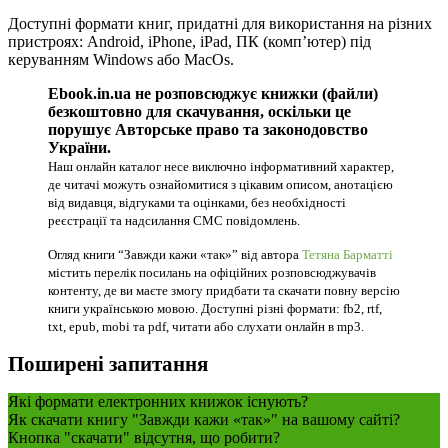
Доступні формати книг, придатні для використання на різних
пристроях: Android, iPhone, iPad, ПК (комп’ютер) під
керуванням Windows або MacOs.
Ebook.in.ua не розповсюджує книжки (файли)
безкоштовно для скачування, оскільки це
порушує Авторське право та законодовство
України.
Наш онлайн каталог несе виключно інформативний характер,
де читачі можуть ознайомитися з цікавим описом, анотацією
від видавця, відгуками та оцінками, без необхідності
реєстрації та надсилання СМС повідомлень.
Огляд книги “Завжди кажи «так»” від автора
Тетяна Барматті
містить перелік посилань на офіційних розповсюджувачів
контенту, де ви маєте змогу придбати та скачати повну версію
книги українською мовою. Доступні різні формати: fb2, rtf,
txt, epub, mobi та pdf, читати або слухати онлайн в mp3.
Поширені запитання
Які формати електронних книжок існують?
Як скачати книгу "Завжди кажи «так»" на вашому сайті?
Кнопка "скачати" відсутня, що робити?