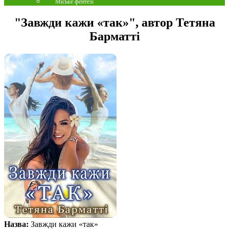
Міське фентезі
"Завжди кажи «так»", автор Тетяна
Барматті
Назва:
Завжди кажи «так»