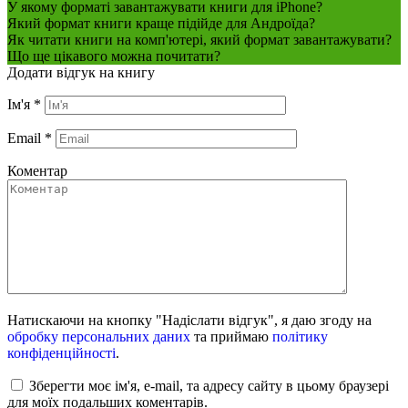
У якому форматі завантажувати книги для iPhone?
Який формат книги краще підійде для Андроїда?
Як читати книги на комп'ютері, який формат завантажувати?
Що ще цікавого можна почитати?
Додати відгук на книгу
Ім'я
*
Email
*
Коментар
Натискаючи на кнопку "Надіслати відгук", я даю згоду на
обробку персональних даних
та приймаю
політику
конфіденційності
.
Зберегти моє ім'я, e-mail, та адресу сайту в цьому браузері
для моїх подальших коментарів.