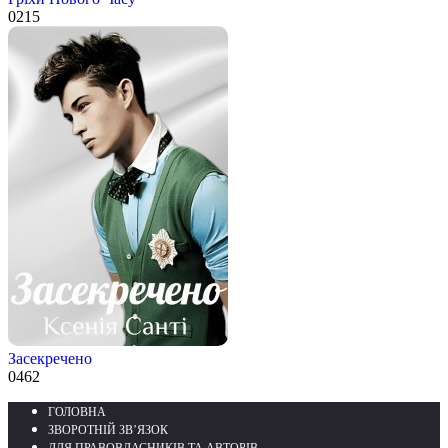
0
215
Засекречено
0
462
ГОЛОВНА
ЗВОРОТНІЙ ЗВ’ЯЗОК