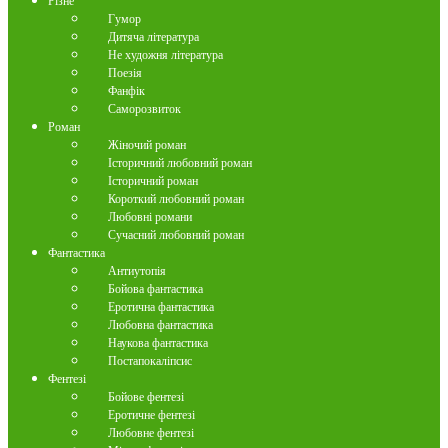
Різне
Гумор
Дитяча література
Не художня література
Поезія
Фанфік
Саморозвиток
Роман
Жіночий роман
Історичний любовний роман
Історичний роман
Короткий любовний роман
Любовні романи
Сучасний любовний роман
Фантастика
Антиутопія
Бойова фантастика
Еротична фантастика
Любовна фантастика
Наукова фантастика
Постапокаліпсис
Фентезі
Бойове фентезі
Еротичне фентезі
Любовне фентезі