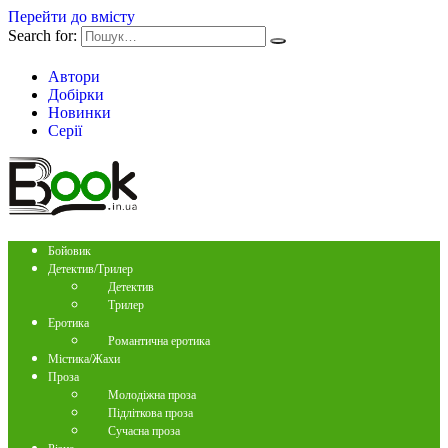
Перейти до вмісту
Search for:
Автори
Добірки
Новинки
Серії
Бойовик
Детектив/Трилер
Детектив
Трилер
Еротика
Романтична еротика
Містика/Жахи
Проза
Молодіжна проза
Підліткова проза
Сучасна проза