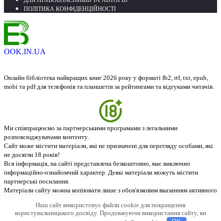
ДЛЯ ПРАВОВЛАСНИКІВ ТА АВТОРІВ
ПОЛІТИКА КОНФІДЕНЦІЙНОСТІ
OOK.IN.UA
Онлайн бібліотека найкращих книг 2026 року у форматі fb2, rtf, txt, epub,
mobi та pdf для телефонів та планшетів за рейтингами та відгуками читачів.
Ми співпрацюємо за партнерськими програмами з легальними
розповсюджувачами контенту.
Сайт може містити матеріали, які не призначені для перегляду особами, які
не досягли 18 років!
Вся інформація, на сайті представлена безкоштовно, має виключно
інформаційно-ознайомчий характер. Деякі матеріали можуть містити
партнерські посилання.
Матеріали сайту можна копіювати лише з обов'язковим вказанням активного
посилання на джерело - ebook.in.ua. © 2026
Наш сайт використовує файли cookie для покращення
користувальницького досвіду. Продовжуючи використання сайту, ви