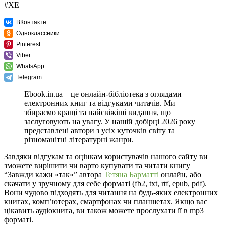
#ХЕ
ВКонтакте
Одноклассники
Pinterest
Viber
WhatsApp
Telegram
Ebook.in.ua – це онлайн-бібліотека з оглядами
електронних книг та відгуками читачів. Ми
збираємо кращі та найсвіжіші видання, що
заслуговують на увагу. У нашій добірці 2026 року
представлені автори з усіх куточків світу та
різноманітні літературні жанри.
Завдяки відгукам та оцінкам користувачів нашого сайту ви
зможете вирішити чи варто купувати та читати книгу
“Завжди кажи «так»” автора
Тетяна Барматті
онлайн, або
скачати у зручному для себе форматі (fb2, txt, rtf, epub, pdf).
Вони чудово підходять для читання на будь-яких електронних
книгах, комп’ютерах, смартфонах чи планшетах. Якщо вас
цікавить аудіокнига, ви також можете прослухати її в mp3
форматі.