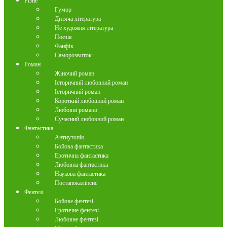
Різне
Гумор
Дитяча література
Не художня література
Поезія
Фанфік
Саморозвиток
Роман
Жіночий роман
Історичний любовний роман
Історичний роман
Короткий любовний роман
Любовні романи
Сучасний любовний роман
Фантастика
Антиутопія
Бойова фантастика
Еротична фантастика
Любовна фантастика
Наукова фантастика
Постапокаліпсис
Фентезі
Бойове фентезі
Еротичне фентезі
Любовне фентезі