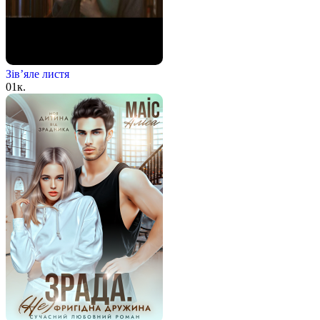
Зів’яле листя
0
1к.