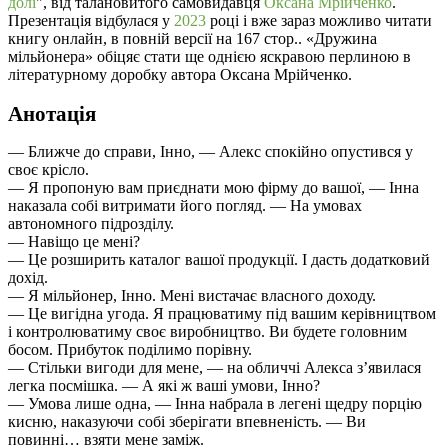
долі
", від талановитого самовидавця
Оксана Мрійченко
.
Презентація відбулася у
2023
році і вже зараз можливо читати
книгу онлайн, в повній версії на 167 стор.. «Дружина
мільйонера» обіцяє стати ще однією яскравою перлиною в
літературному доробку автора Оксана Мрійченко.
Анотація
— Ближче до справи, Інно, — Алекс спокійно опустився у
своє крісло.
— Я пропоную вам приєднати мою фірму до вашої, — Інна
наказала собі витримати його погляд. — На умовах
автономного підрозділу.
— Навіщо це мені?
— Це розширить каталог вашої продукції. І дасть додатковий
дохід.
— Я мільйонер, Інно. Мені вистачає власного доходу.
— Це вигідна угода. Я працюватиму під вашим керівництвом
і контролюватиму своє виробництво. Ви будете головним
босом. Прибуток поділимо порівну.
— Стільки вигоди для мене, — на обличчі Алекса з’явилася
легка посмішка. — А які ж ваші умови, Інно?
— Умова лише одна, — Інна набрала в легені щедру порцію
кисню, наказуючи собі зберігати впевненість. — Ви
повинні… взяти мене заміж.