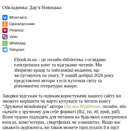
Обкладинка: Дар’я Новицька
ВКонтакте
Одноклассники
Pinterest
Viber
WhatsApp
Telegram
Ebook.in.ua – це онлайн-бібліотека з оглядами
електронних книг та відгуками читачів. Ми
збираємо кращі та найсвіжіші видання, що
заслуговують на увагу. У нашій добірці 2026 року
представлені автори з усіх куточків світу та
різноманітні літературні жанри.
Завдяки відгукам та оцінкам користувачів нашого сайту ви
зможете вирішити чи варто купувати та читати книгу
“Дружина мільйонера” автора
Оксана Мрійченко
онлайн, або
скачати у зручному для себе форматі (fb2, txt, rtf, epub, pdf).
Вони чудово підходять для читання на будь-яких електронних
книгах, комп’ютерах, смартфонах чи планшетах. Якщо вас
цікавить аудіокнига, ви також можете прослухати її в mp3