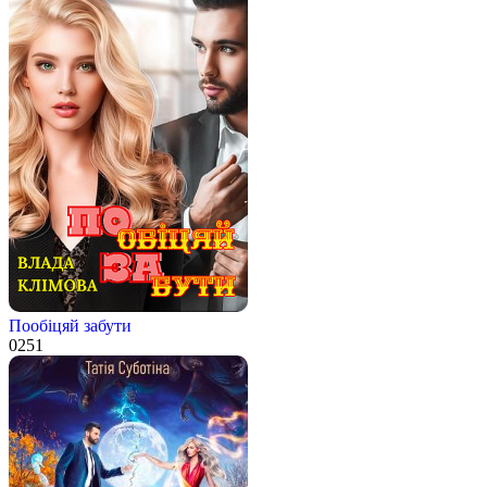
Пообіцяй забути
0
251