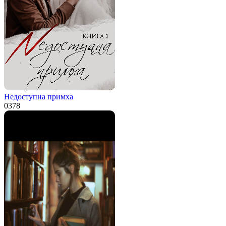
Недоступна примха
0
378