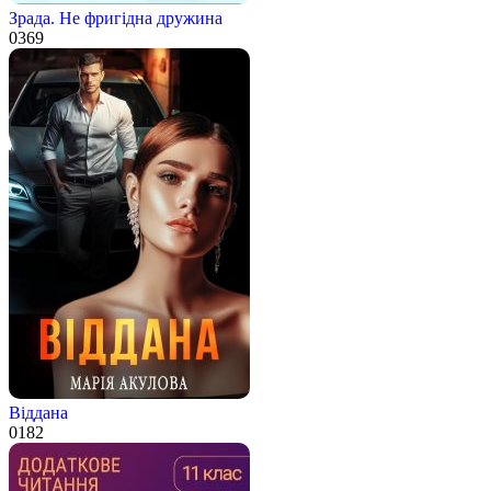
Зрада. Не фригідна дружина
0
369
Віддана
0
182