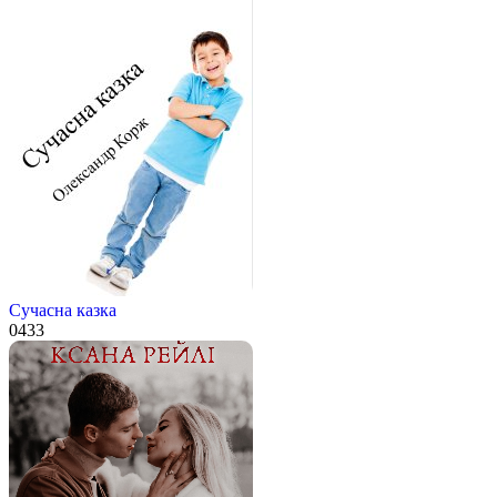
Сучасна казка
0
433