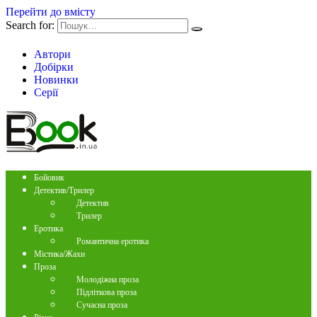
Перейти до вмісту
Search for:
Автори
Добірки
Новинки
Серії
Бойовик
Детектив/Трилер
Детектив
Трилер
Еротика
Романтична еротика
Містика/Жахи
Проза
Молодіжна проза
Підліткова проза
Сучасна проза