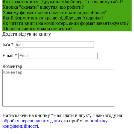
Як скачати книгу "Дружина мільйонера" на вашому сайті?
Кнопка "скачати" відсутня, що робити?
У якому форматі завантажувати книги для iPhone?
Який формат книги краще підійде для Андроїда?
Як читати книги на комп'ютері, який формат завантажувати?
Що ще цікавого можна почитати?
Додати відгук на книгу
Ім'я
*
Email
*
Коментар
Натискаючи на кнопку "Надіслати відгук", я даю згоду на
обробку персональних даних
та приймаю
політику
конфіденційності
.