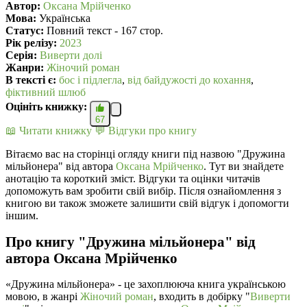
Автор:
Оксана Мрійченко
Мова:
Українська
Статус:
Повний текст - 167 стор.
Рік релізу:
2023
Серія:
Виверти долі
Жанри:
Жіночий роман
В текcті є:
бос і підлегла
,
від байдужості до кохання
,
фіктивний шлюб
Оцініть книжку:
67
📖 Читати книжку
💬 Відгуки про книгу
Вітаємо вас на сторінці огляду книги під назвою "Дружина
мільйонера" від автора
Оксана Мрійченко
. Тут ви знайдете
анотацію та короткий зміст. Відгуки та оцінки читачів
допоможуть вам зробити свій вибір. Після ознайомлення з
книгою ви також зможете залишити свій відгук і допомогти
іншим.
Про книгу "Дружина мільйонера" від
автора Оксана Мрійченко
«Дружина мільйонера» - це захоплююча книга українською
мовою, в жанрі
Жіночий роман
, входить в добірку "
Виверти