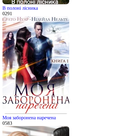
В полоні лісника
0
291
Моя заборонена наречена
0
583