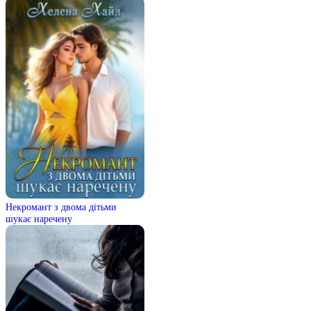
Некромант з двома дітьми
шукає наречену