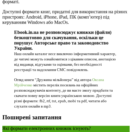
форматі.
Доступні формати книг, придатні для використання на різних
пристроях: Android, iPhone, iPad, ПК (комп’ютер) під
керуванням Windows або MacOs.
Ebook.in.ua не розповсюджує книжки (файли)
безкоштовно для скачування, оскільки це
порушує Авторське право та законодовство
України.
Наш онлайн каталог несе виключно інформативний характер,
де читачі можуть ознайомитися з цікавим описом, анотацією
від видавця, відгуками та оцінками, без необхідності
реєстрації та надсилання СМС повідомлень.
Огляд книги “Дружина мільйонера” від автора
Оксана
Мрійченко
містить перелік посилань на офіційних
розповсюджувачів контенту, де ви маєте змогу придбати та
скачати повну версію книги українською мовою. Доступні
різні формати: fb2, rtf, txt, epub, mobi та pdf, читати або
слухати онлайн в mp3.
Поширені запитання
Які формати електронних книжок існують?