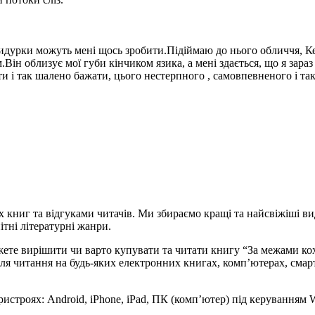
придурки можуть мені щось зробити.Підіймаю до нього обличчя, Ке
Він облизує мої губи кінчиком язика, а мені здається, що я зараз
ти і так шалено бажати, цього нестерпного , самовпевненого і т
х книг та відгуками читачів. Ми збираємо кращі та найсвіжіші ви
ітні літературні жанри.
ожете вирішити чи варто купувати та читати книгу “За межами к
дять для читання на будь-яких електронних книгах, комп’ютерах, с
ристроях: Android, iPhone, iPad, ПК (комп’ютер) під керуванням