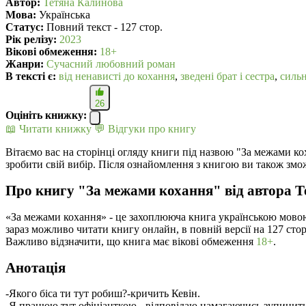
Автор:
Тетяна Калинова
Мова:
Українська
Статус:
Повний текст - 127 стор.
Рік релізу:
2023
Вікові обмеження:
18+
Жанри:
Сучасний любовний роман
В текcті є:
від ненависті до кохання
,
зведені брат і сестра
,
сильн
26
Оцініть книжку:
📖 Читати книжку
💬 Відгуки про книгу
Вітаємо вас на сторінці огляду книги під назвою "За межами ко
зробити свій вибір. Після ознайомлення з книгою ви також змо
Про книгу "За межами кохання" від автора 
«За межами кохання» - це захоплююча книга українською мово
зараз можливо читати книгу онлайн, в повній версії на 127 ст
Важливо відзначити, що книга має вікові обмеження
18+
.
Анотація
-Якого біса ти тут робиш?-кричить Кевін.
-Я працюю тут офіціанткою.- відповідаю намагаючись зупинити