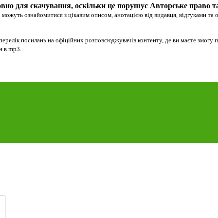
вно для скачування, оскільки це порушує Авторське право т
 можуть ознайомитися з цікавим описом, анотацією від видавця, відгуками та 
перелік посилань на офіційних розповсюджувачів контенту, де ви маєте змогу 
йн в mp3.