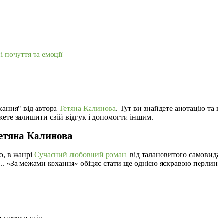
і почуття та емоції
хання" від автора
Тетяна Калинова
. Тут ви знайдете анотацію та
жете залишити свій відгук і допомогти іншим.
Тетяна Калинова
ю, в жанрі
Сучасний любовний роман
, від талановитого самови
ор.. «За межами кохання» обіцяє стати ще однією яскравою перли
 потоки сліз.