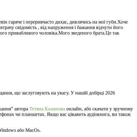
він гаряче і переривчасто дихає, дивлячись на мої губи.Хоче
 втрачу свідомість , від напруження і бажання відчути його
акого привабливого чоловіка.Мого зведеного брата.Це так
дання, що заслуговують на увагу. У нашій добірці 2026
охання” автора
Тетяна Калинова
онлайн, або скачати у зручному
мартфонах чи планшетах. Якщо вас цікавить аудіокнига, ви також
 Windows або MacOs.