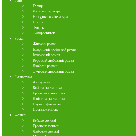
Різне
Гумор
Дитяча література
Не художня література
Поезія
Фанфік
Саморозвиток
Роман
Жіночий роман
Історичний любовний роман
Історичний роман
Короткий любовний роман
Любовні романи
Сучасний любовний роман
Фантастика
Антиутопія
Бойова фантастика
Еротична фантастика
Любовна фантастика
Наукова фантастика
Постапокаліпсис
Фентезі
Бойове фентезі
Еротичне фентезі
Любовне фентезі