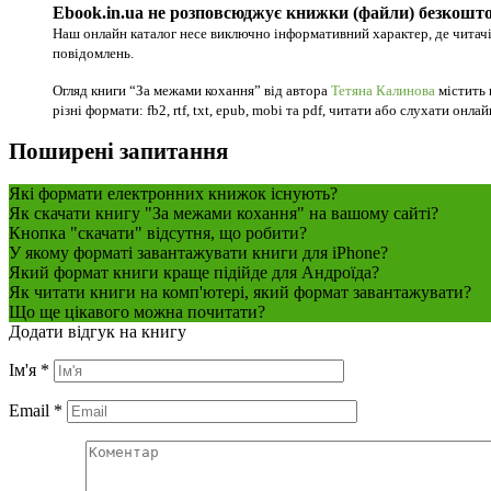
Ebook.in.ua не розповсюджує книжки (файли) безкошто
Наш онлайн каталог несе виключно інформативний характер, де читачі
повідомлень.
Огляд книги “За межами кохання” від автора
Тетяна Калинова
містить 
різні формати: fb2, rtf, txt, epub, mobi та pdf, читати або слухати онла
Поширені запитання
Які формати електронних книжок існують?
Як скачати книгу "За межами кохання" на вашому сайті?
Кнопка "скачати" відсутня, що робити?
У якому форматі завантажувати книги для iPhone?
Який формат книги краще підійде для Андроїда?
Як читати книги на комп'ютері, який формат завантажувати?
Що ще цікавого можна почитати?
Додати відгук на книгу
Ім'я
*
Email
*