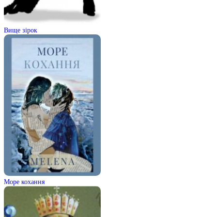
Вище зірок
Море кохання