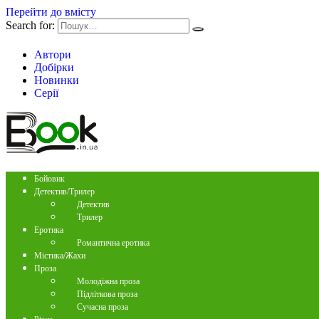
Перейти до вмісту
Search for:
Автори
Добірки
Новинки
Серії
Бойовик
Детектив/Трилер
Детектив
Трилер
Еротика
Романтична еротика
Містика/Жахи
Проза
Молодіжна проза
Підліткова проза
Сучасна проза