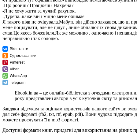
-Що робиш? Працюєш? Нахрена?
-Я не хочу жити за чужий рахунок.
-Дурепа.-каже він і міцно мене обіймає.
Я такого ніяк не очікувала.Мабуть він дійсно злякався, що ці 
мене поцілувати, але не цілує , лише обпалює їх своїм диханням.
смак.Це якесь божевілля.Як же можливо , одночасно і ненавиді
неправильно і так солодко.
ВКонтакте
Одноклассники
Pinterest
Viber
WhatsApp
Telegram
Ebook.in.ua – це онлайн-бібліотека з оглядами електронни
року представлені автори з усіх куточків світу та різноман
Завдяки відгукам та оцінкам користувачів нашого сайту ви зм
для себе форматі (fb2, txt, rtf, epub, pdf). Вони чудово підхо
можете прослухати її в mp3 форматі.
Доступні формати книг, придатні для використання на різних п