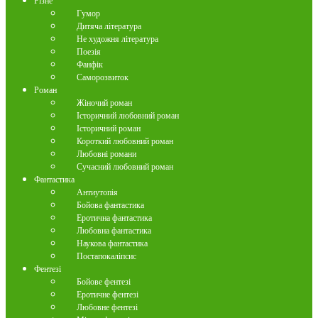
Різне
Гумор
Дитяча література
Не художня література
Поезія
Фанфік
Саморозвиток
Роман
Жіночий роман
Історичний любовний роман
Історичний роман
Короткий любовний роман
Любовні романи
Сучасний любовний роман
Фантастика
Антиутопія
Бойова фантастика
Еротична фантастика
Любовна фантастика
Наукова фантастика
Постапокаліпсис
Фентезі
Бойове фентезі
Еротичне фентезі
Любовне фентезі