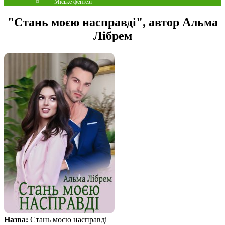
Міське фентезі
"Стань моєю насправді", автор Альма
Лібрем
Назва:
Стань моєю насправді