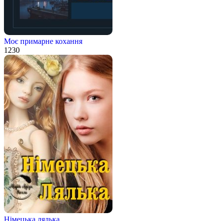
Моє примарне кохання
1
230
Німецька лялька