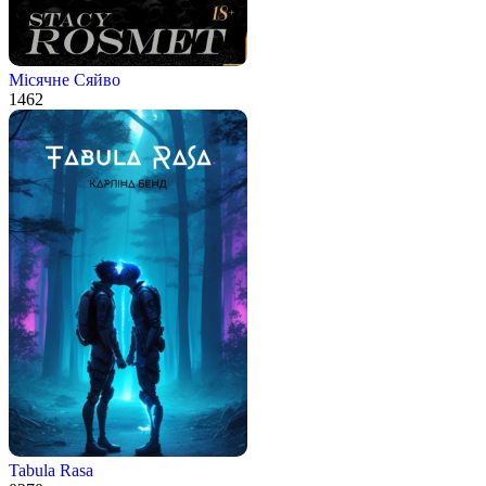
Місячне Сяйво
1
462
Tabula Rasa