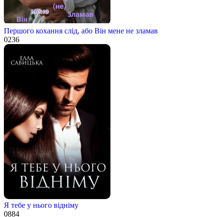
Першого кохання слід, або Він мене не зламав
0
236
Я тебе у нього відніму
0
884