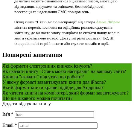
де читачі можуть ознайомитися з цікавим описом, анотацією
від видавця, відгуками та оцінками, без необхідності
реєстрації та надсилання СМС повідомлень.
Огляд книги “Стань моєю насправді” від автора
Альма Лібрем
містить перелік посилань на офіційних розповсюджувачів
контенту, де ви маєте змогу придбати та скачати повну версію
книги українською мовою. Доступні різні формати: fb2, rtf,
txt, epub, mobi та pdf, читати або слухати онлайн в mp3.
Поширені запитання
Які формати електронних книжок існують?
Як скачати книгу "Стань моєю насправді" на вашому сайті?
Кнопка "скачати" відсутня, що робити?
У якому форматі завантажувати книги для iPhone?
Який формат книги краще підійде для Андроїда?
Як читати книги на комп'ютері, який формат завантажувати?
Що ще цікавого можна почитати?
Додати відгук на книгу
Ім'я
*
Email
*