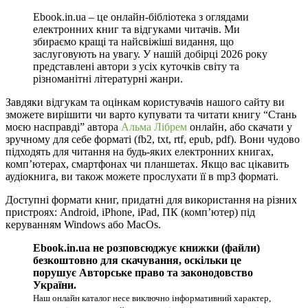
Ebook.in.ua – це онлайн-бібліотека з оглядами
електронних книг та відгуками читачів. Ми
збираємо кращі та найсвіжіші видання, що
заслуговують на увагу. У нашій добірці 2026 року
представлені автори з усіх куточків світу та
різноманітні літературні жанри.
Завдяки відгукам та оцінкам користувачів нашого сайту ви
зможете вирішити чи варто купувати та читати книгу “Стань
моєю насправді” автора
Альма Лібрем
онлайн, або скачати у
зручному для себе форматі (fb2, txt, rtf, epub, pdf). Вони чудово
підходять для читання на будь-яких електронних книгах,
комп’ютерах, смартфонах чи планшетах. Якщо вас цікавить
аудіокнига, ви також можете прослухати її в mp3 форматі.
Доступні формати книг, придатні для використання на різних
пристроях: Android, iPhone, iPad, ПК (комп’ютер) під
керуванням Windows або MacOs.
Ebook.in.ua не розповсюджує книжки (файли)
безкоштовно для скачування, оскільки це
порушує Авторське право та законодовство
України.
Наш онлайн каталог несе виключно інформативний характер,