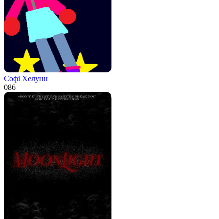
Софі Хелунн
0
86