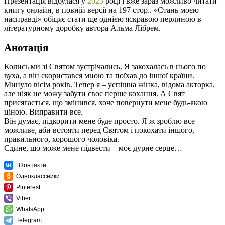
Презентація відбулася у
2023
році і вже зараз можливо читати
книгу онлайн, в повній версії на 197 стор.. «Стань моєю
насправді» обіцяє стати ще однією яскравою перлиною в
літературному доробку автора Альма Лібрем.
Анотація
Колись ми зі Святом зустрічались. Я закохалась в нього по
вуха, а він скористався мною та поїхав до іншої країни.
Минуло вісім років. Тепер я – успішна жінка, відома акторка,
але ніяк не можу забути своє перше кохання. А Свят
присягається, що змінився, хоче повернути мене будь-якою
ціною. Виправити все.
Він думає, підкорити мене буде просто. Я ж зроблю все
можливе, аби встояти перед Святом і покохати іншого,
правильного, хорошого чоловіка.
Єдине, що може мене підвести – моє дурне серце…
ВКонтакте
Одноклассники
Pinterest
Viber
WhatsApp
Telegram