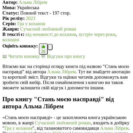
Автор:
Альма Лібрем
Мова:
Українська
Статус:
Повний текст - 197 стор.
Рік релізу:
2023
Серія:
Гра у кохання
Жанри:
Сучасний любовний роман
В текcті є:
від ненависті до кохання
,
зустріч через роки
,
колишні
Оцініть книжку:
26
📖 Читати книжку
💬 Відгуки про книгу
Вітаємо вас на сторінці огляду книги під назвою "Стань моєю
насправді" від автора
Альма Лібрем
. Тут ви знайдете анотацію
та короткий зміст. Відгуки та оцінки читачів допоможуть вам
зробити свій вибір. Після ознайомлення з книгою ви також
зможете залишити свій відгук і допомогти іншим.
Про книгу "Стань моєю насправді" від
автора Альма Лібрем
«Стань моєю насправді» - це захоплююча книга українською
мовою, в жанрі
Сучасний любовний роман
, входить в добірку
"
Гра у кохання
", від талановитого самовидавця
Альма Лібрем
.