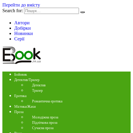
Перейти до вмісту
Search for:
Автори
Добірки
Новинки
Серії
Бойовик
Детектив/Трилер
Детектив
Трилер
Еротика
Романтична еротика
Містика/Жахи
Проза
Молодіжна проза
Підліткова проза
Сучасна проза