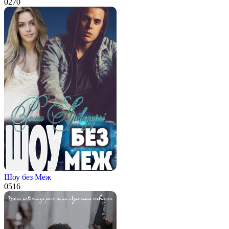
0
270
Шоу без Меж
0
516