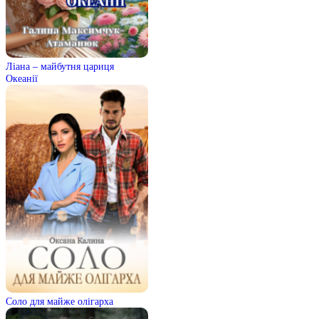
Ліана – майбутня цариця
Океанії
Соло для майже олігарха