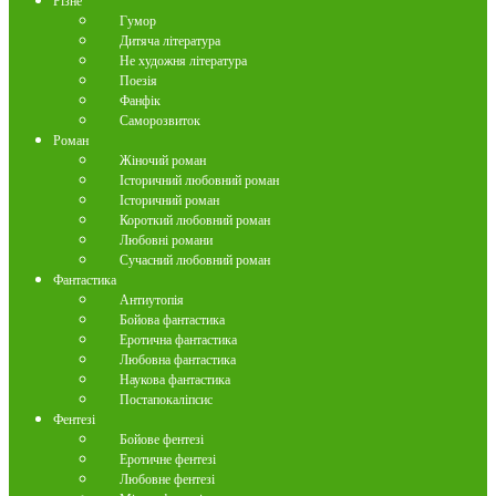
Різне
Гумор
Дитяча література
Не художня література
Поезія
Фанфік
Саморозвиток
Роман
Жіночий роман
Історичний любовний роман
Історичний роман
Короткий любовний роман
Любовні романи
Сучасний любовний роман
Фантастика
Антиутопія
Бойова фантастика
Еротична фантастика
Любовна фантастика
Наукова фантастика
Постапокаліпсис
Фентезі
Бойове фентезі
Еротичне фентезі
Любовне фентезі