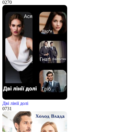
0
270
Дві лінії долі
0
731