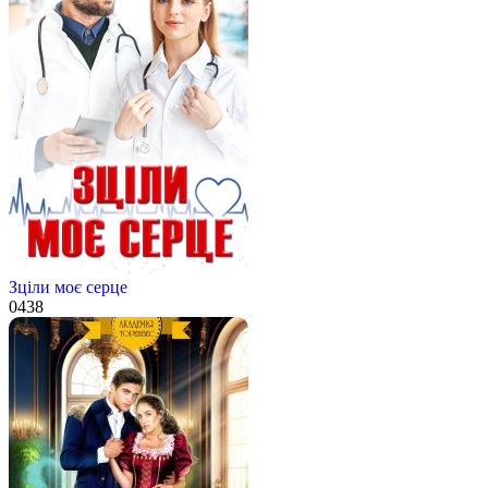
Зціли моє серце
0
438