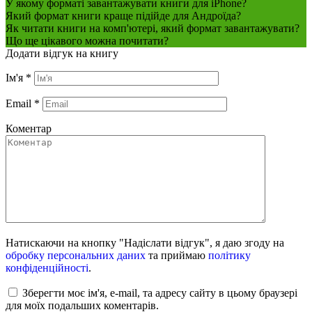
У якому форматі завантажувати книги для iPhone?
Який формат книги краще підійде для Андроїда?
Як читати книги на комп'ютері, який формат завантажувати?
Що ще цікавого можна почитати?
Додати відгук на книгу
Ім'я
*
Email
*
Коментар
Натискаючи на кнопку "Надіслати відгук", я даю згоду на
обробку персональних даних
та приймаю
політику
конфіденційності
.
Зберегти моє ім'я, e-mail, та адресу сайту в цьому браузері
для моїх подальших коментарів.