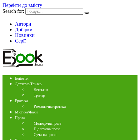
Перейти до вмісту
Search for:
Автори
Добірки
Новинки
Серії
Бойовик
Детектив/Трилер
Детектив
Трилер
Еротика
Романтична еротика
Містика/Жахи
Проза
Молодіжна проза
Підліткова проза
Сучасна проза