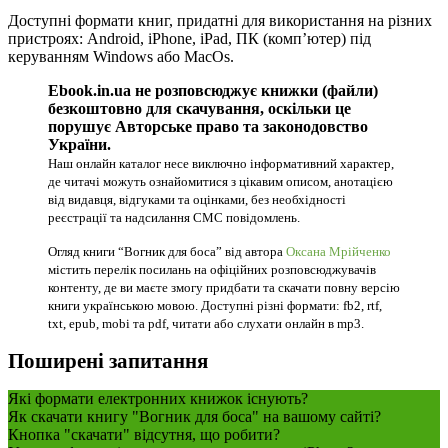
Доступні формати книг, придатні для використання на різних
пристроях: Android, iPhone, iPad, ПК (комп’ютер) під
керуванням Windows або MacOs.
Ebook.in.ua не розповсюджує книжки (файли)
безкоштовно для скачування, оскільки це
порушує Авторське право та законодовство
України.
Наш онлайн каталог несе виключно інформативний характер,
де читачі можуть ознайомитися з цікавим описом, анотацією
від видавця, відгуками та оцінками, без необхідності
реєстрації та надсилання СМС повідомлень.
Огляд книги “Вогник для боса” від автора
Оксана Мрійченко
містить перелік посилань на офіційних розповсюджувачів
контенту, де ви маєте змогу придбати та скачати повну версію
книги українською мовою. Доступні різні формати: fb2, rtf,
txt, epub, mobi та pdf, читати або слухати онлайн в mp3.
Поширені запитання
Які формати електронних книжок існують?
Як скачати книгу "Вогник для боса" на вашому сайті?
Кнопка "скачати" відсутня, що робити?