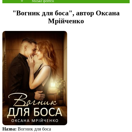
Міське фентезі
"Вогник для боса", автор Оксана
Мрійченко
Назва:
Вогник для боса