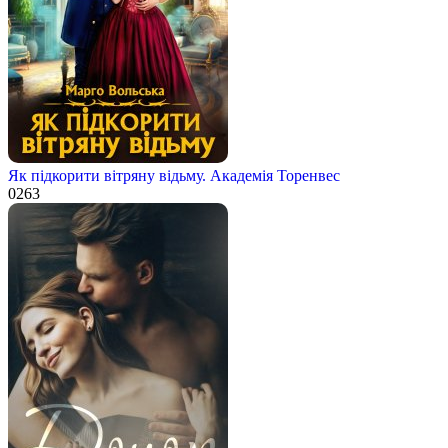
Як підкорити вітряну відьму. Академія Торенвес
0
263