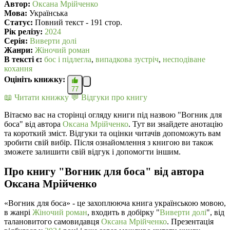
Автор:
Оксана Мрійченко
Мова:
Українська
Статус:
Повний текст - 191 стор.
Рік релізу:
2024
Серія:
Виверти долі
Жанри:
Жіночий роман
В текcті є:
бос і підлегла
,
випадкова зустріч
,
несподiване
кохання
Оцініть книжку:
77
📖 Читати книжку
💬 Відгуки про книгу
Вітаємо вас на сторінці огляду книги під назвою "Вогник для
боса" від автора
Оксана Мрійченко
. Тут ви знайдете анотацію
та короткий зміст. Відгуки та оцінки читачів допоможуть вам
зробити свій вибір. Після ознайомлення з книгою ви також
зможете залишити свій відгук і допомогти іншим.
Про книгу "Вогник для боса" від автора
Оксана Мрійченко
«Вогник для боса» - це захоплююча книга українською мовою,
в жанрі
Жіночий роман
, входить в добірку "
Виверти долі
", від
талановитого самовидавця
Оксана Мрійченко
. Презентація