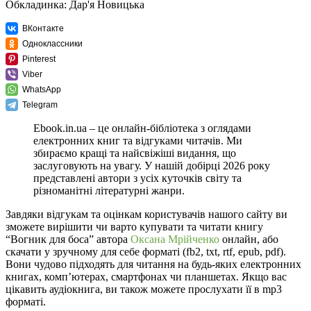
Обкладинка: Дар'я Новицька
ВКонтакте
Одноклассники
Pinterest
Viber
WhatsApp
Telegram
Ebook.in.ua – це онлайн-бібліотека з оглядами
електронних книг та відгуками читачів. Ми
збираємо кращі та найсвіжіші видання, що
заслуговують на увагу. У нашій добірці 2026 року
представлені автори з усіх куточків світу та
різноманітні літературні жанри.
Завдяки відгукам та оцінкам користувачів нашого сайту ви
зможете вирішити чи варто купувати та читати книгу
“Вогник для боса” автора
Оксана Мрійченко
онлайн, або
скачати у зручному для себе форматі (fb2, txt, rtf, epub, pdf).
Вони чудово підходять для читання на будь-яких електронних
книгах, комп’ютерах, смартфонах чи планшетах. Якщо вас
цікавить аудіокнига, ви також можете прослухати її в mp3
форматі.