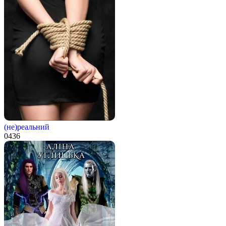
(не)реальний
0
436