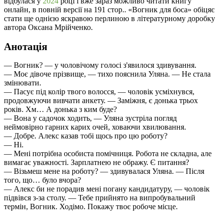
відбулася у
2024
році і вже зараз можливо читати книгу
онлайн, в повній версії на 191 стор.. «Вогник для боса» обіцяє
стати ще однією яскравою перлиною в літературному доробку
автора Оксана Мрійченко.
Анотація
— Вогник? — у чоловічому голосі з'явилося здивування.
— Моє дівоче прізвище, — тихо пояснила Уляна. — Не стала
змінювати.
— Пасує під колір твого волосся, — чоловік усміхнувся,
продовжуючи вивчати анкету. — Заміжня, є донька трьох
років. Хм… А донька з ким буде?
— Вона у садочок ходить, — Уляна зустріла погляд
неймовірно гарних карих очей, ховаючи хвилювання.
— Добре. Алекс казав тобі щось про цю роботу?
— Ні.
— Мені потрібна особиста помічниця. Робота не складна, але
вимагає уважності. Зарплатнею не ображу. Є питання?
— Візьмеш мене на роботу? — здивувалася Уляна. — Після
того, що… було вчора?
— Алекс би не порадив мені погану кандидатуру, — чоловік
підвівся з-за столу. — Тебе прийнято на випробувальний
термін, Вогник. Ходімо. Покажу твоє робоче місце.