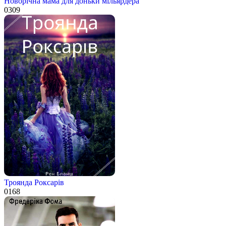
Новорічна мама для доньки мільярдера
0
309
Троянда Роксарів
0
168