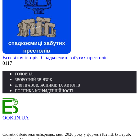
Всесвітня історія. Спадкоємиці забутих престолів
0
117
ГОЛОВНА
ЗВОРОТНІЙ ЗВ’ЯЗОК
ДЛЯ ПРАВОВЛАСНИКІВ ТА АВТОРІВ
ПОЛІТИКА КОНФІДЕНЦІЙНОСТІ
OOK.IN.UA
Онлайн бібліотека найкращих книг 2026 року у форматі fb2, rtf, txt, epub,