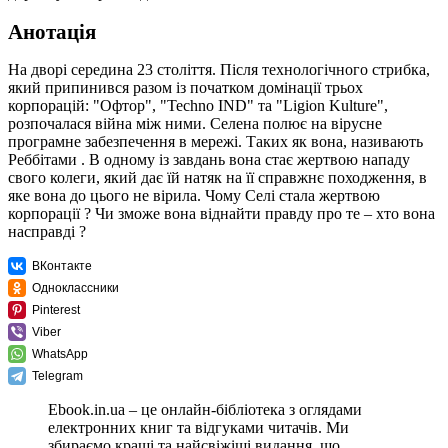
Анотація
На дворі середина 23 століття. Після технологічного стрибка,
який припинився разом із початком домінації трьох
корпорацій: "Офтор", "Techno IND" та "Ligion Kulture",
розпочалася війна між ними. Селена полює на вірусне
програмне забезпечення в мережі. Таких як вона, називають
Реббітами . В одному із завдань вона стає жертвою нападу
свого колеги, який дає їй натяк на її справжнє походження, в
яке вона до цього не вірила. Чому Селі стала жертвою
корпорації ? Чи зможе вона віднайти правду про те – хто вона
насправді ?
ВКонтакте
Одноклассники
Pinterest
Viber
WhatsApp
Telegram
Ebook.in.ua – це онлайн-бібліотека з оглядами
електронних книг та відгуками читачів. Ми
збираємо кращі та найсвіжіші видання, що