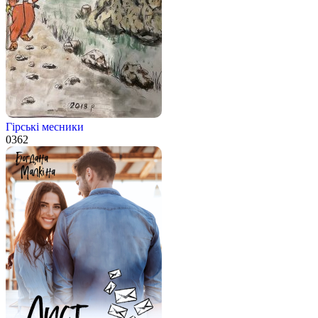
Гірські месники
0
362