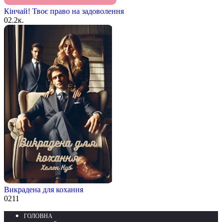
Кінчай! Твоє право на задоволення
0
2.2к.
Викрадена для кохання
0
211
ГОЛОВНА