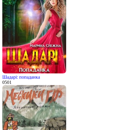
Шадарі: попаданка
0
501