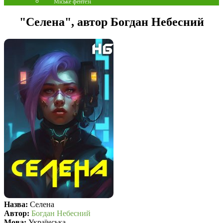
Міське фентезі
"Селена", автор Богдан Небесний
Назва:
Селена
Автор:
Богдан Небесний
Мова:
Українська