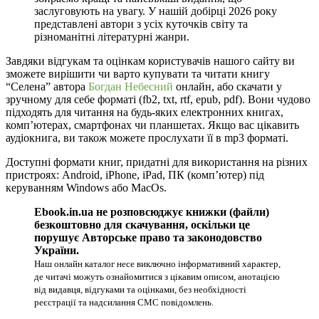
заслуговують на увагу. У нашій добірці 2026 року
представлені автори з усіх куточків світу та
різноманітні літературні жанри.
Завдяки відгукам та оцінкам користувачів нашого сайту ви
зможете вирішити чи варто купувати та читати книгу
“Селена” автора
Богдан Небесний
онлайн, або скачати у
зручному для себе форматі (fb2, txt, rtf, epub, pdf). Вони чудово
підходять для читання на будь-яких електронних книгах,
комп’ютерах, смартфонах чи планшетах. Якщо вас цікавить
аудіокнига, ви також можете прослухати її в mp3 форматі.
Доступні формати книг, придатні для використання на різних
пристроях: Android, iPhone, iPad, ПК (комп’ютер) під
керуванням Windows або MacOs.
Ebook.in.ua не розповсюджує книжки (файли)
безкоштовно для скачування, оскільки це
порушує Авторське право та законодовство
України.
Наш онлайн каталог несе виключно інформативний характер,
де читачі можуть ознайомитися з цікавим описом, анотацією
від видавця, відгуками та оцінками, без необхідності
реєстрації та надсилання СМС повідомлень.