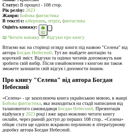
Статус:
В процесі - 108 стор.
Рік релізу:
2023
Жанри:
Бойова фантастика
В текcті є:
кіберпанк
,
літрпг
,
фантастика
Оцініть книжку:
82
📖 Читати книжку
💬 Відгуки про книгу
Вітаємо вас на сторінці огляду книги під назвою "Селена" від
автора
Богдан Небесний
. Тут ви знайдете анотацію та
короткий зміст. Відгуки та оцінки читачів допоможуть вам
зробити свій вибір. Після ознайомлення з книгою ви також
зможете залишити свій відгук і допомогти іншим.
Про книгу "Селена" від автора Богдан
Небесний
«Селена» - це захоплююча книга українською мовою, в жанрі
Бойова фантастика
, яка знаходиться на стадії написання від
талановитого самовидавця
Богдан Небесний
. Презентація
відбулася у
2023
році і вже зараз можливо читати книгу
онлайн, через ранній доступ до перших 108 стор.. «Селена»
обіцяє стати ще однією яскравою перлиною в літературному
доробку автора Богдан Небесний.