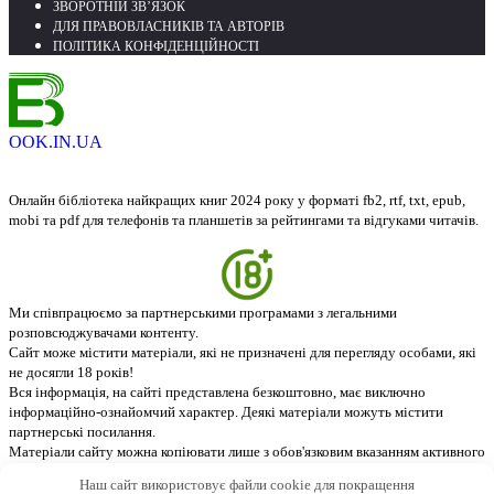
ЗВОРОТНІЙ ЗВ’ЯЗОК
ДЛЯ ПРАВОВЛАСНИКІВ ТА АВТОРІВ
ПОЛІТИКА КОНФІДЕНЦІЙНОСТІ
OOK.IN.UA
Онлайн бібліотека найкращих книг 2024 року у форматі fb2, rtf, txt, epub,
mobi та pdf для телефонів та планшетів за рейтингами та відгуками читачів.
Ми співпрацюємо за партнерськими програмами з легальними
розповсюджувачами контенту.
Сайт може містити матеріали, які не призначені для перегляду особами, які
не досягли 18 років!
Вся інформація, на сайті представлена безкоштовно, має виключно
інформаційно-ознайомчий характер. Деякі матеріали можуть містити
партнерські посилання.
Матеріали сайту можна копіювати лише з обов'язковим вказанням активного
посилання на джерело - ebook.in.ua. © 2026
Наш сайт використовує файли cookie для покращення