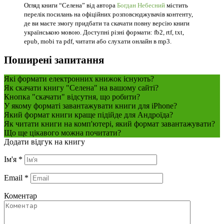
Огляд книги “Селена” від автора
Богдан Небесний
містить
перелік посилань на офіційних розповсюджувачів контенту,
де ви маєте змогу придбати та скачати повну версію книги
українською мовою. Доступні різні формати: fb2, rtf, txt,
epub, mobi та pdf, читати або слухати онлайн в mp3.
Поширені запитання
Які формати електронних книжок існують?
Як скачати книгу "Селена" на вашому сайті?
Кнопка "скачати" відсутня, що робити?
У якому форматі завантажувати книги для iPhone?
Який формат книги краще підійде для Андроїда?
Як читати книги на комп'ютері, який формат завантажувати?
Що ще цікавого можна почитати?
Додати відгук на книгу
Ім'я
*
Email
*
Коментар