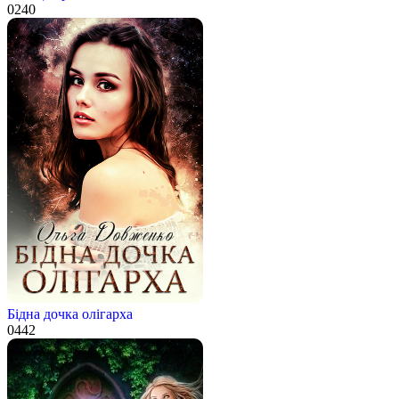
0
240
Бідна дочка олігарха
0
442