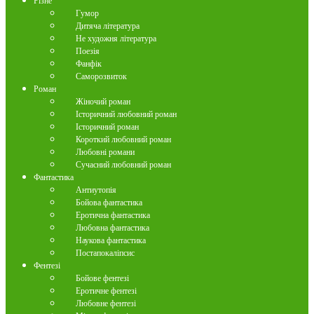
Різне
Гумор
Дитяча література
Не художня література
Поезія
Фанфік
Саморозвиток
Роман
Жіночий роман
Історичний любовний роман
Історичний роман
Короткий любовний роман
Любовні романи
Сучасний любовний роман
Фантастика
Антиутопія
Бойова фантастика
Еротична фантастика
Любовна фантастика
Наукова фантастика
Постапокаліпсис
Фентезі
Бойове фентезі
Еротичне фентезі
Любовне фентезі