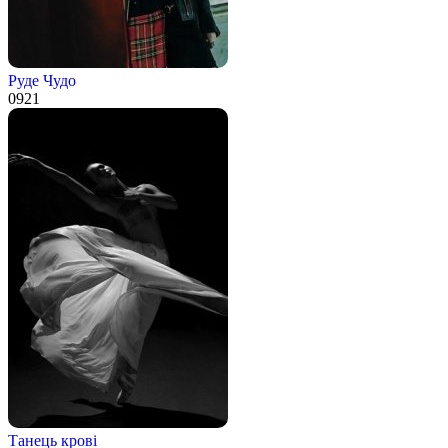
Руде Чудо
0
921
Танець крові