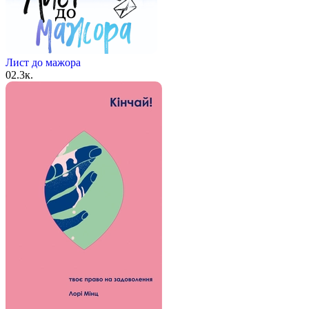
Лист до мажора
0
2.3к.