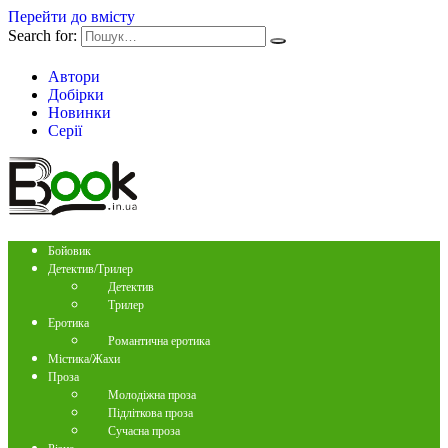
Перейти до вмісту
Search for:
Автори
Добірки
Новинки
Серії
Бойовик
Детектив/Трилер
Детектив
Трилер
Еротика
Романтична еротика
Містика/Жахи
Проза
Молодіжна проза
Підліткова проза
Сучасна проза