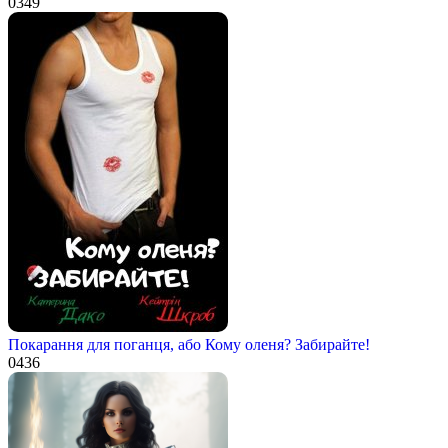
0
349
Покарання для поганця, або Кому оленя? Забирайте!
0
436