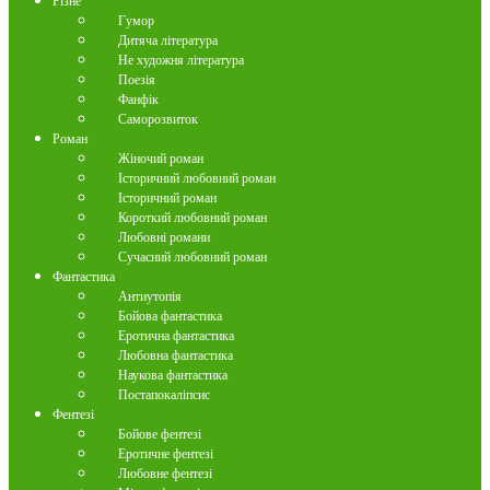
Різне
Гумор
Дитяча література
Не художня література
Поезія
Фанфік
Саморозвиток
Роман
Жіночий роман
Історичний любовний роман
Історичний роман
Короткий любовний роман
Любовні романи
Сучасний любовний роман
Фантастика
Антиутопія
Бойова фантастика
Еротична фантастика
Любовна фантастика
Наукова фантастика
Постапокаліпсис
Фентезі
Бойове фентезі
Еротичне фентезі
Любовне фентезі