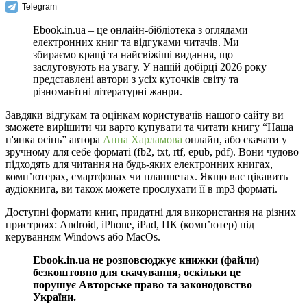
Telegram
Ebook.in.ua – це онлайн-бібліотека з оглядами
електронних книг та відгуками читачів. Ми
збираємо кращі та найсвіжіші видання, що
заслуговують на увагу. У нашій добірці 2026 року
представлені автори з усіх куточків світу та
різноманітні літературні жанри.
Завдяки відгукам та оцінкам користувачів нашого сайту ви
зможете вирішити чи варто купувати та читати книгу “Наша
п'янка осінь” автора
Анна Харламова
онлайн, або скачати у
зручному для себе форматі (fb2, txt, rtf, epub, pdf). Вони чудово
підходять для читання на будь-яких електронних книгах,
комп’ютерах, смартфонах чи планшетах. Якщо вас цікавить
аудіокнига, ви також можете прослухати її в mp3 форматі.
Доступні формати книг, придатні для використання на різних
пристроях: Android, iPhone, iPad, ПК (комп’ютер) під
керуванням Windows або MacOs.
Ebook.in.ua не розповсюджує книжки (файли)
безкоштовно для скачування, оскільки це
порушує Авторське право та законодовство
України.