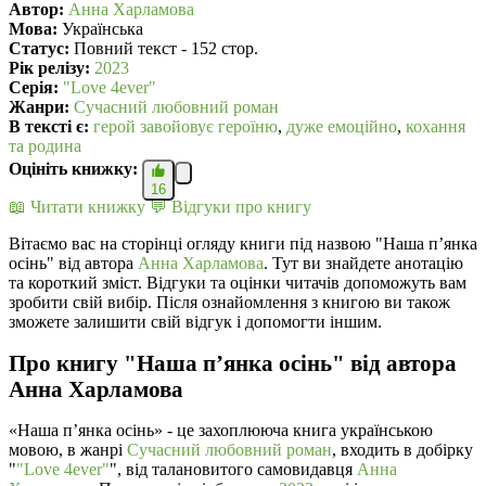
Автор:
Анна Харламова
Мова:
Українська
Статус:
Повний текст - 152 стор.
Рік релізу:
2023
Серія:
"Love 4ever"
Жанри:
Сучасний любовний роман
В текcті є:
герой завойовує героїню
,
дуже емоційно
,
кохання
та родина
Оцініть книжку:
16
📖 Читати книжку
💬 Відгуки про книгу
Вітаємо вас на сторінці огляду книги під назвою "Наша п’янка
осінь" від автора
Анна Харламова
. Тут ви знайдете анотацію
та короткий зміст. Відгуки та оцінки читачів допоможуть вам
зробити свій вибір. Після ознайомлення з книгою ви також
зможете залишити свій відгук і допомогти іншим.
Про книгу "Наша п’янка осінь" від автора
Анна Харламова
«Наша п’янка осінь» - це захоплююча книга українською
мовою, в жанрі
Сучасний любовний роман
, входить в добірку
"
"Love 4ever"
", від талановитого самовидавця
Анна