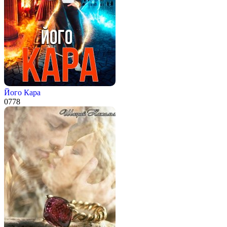
Його Кара
0
778