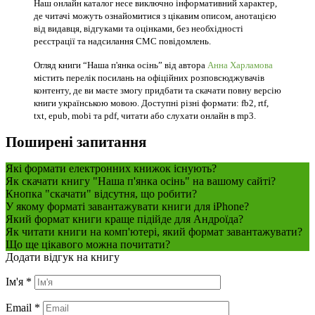
Наш онлайн каталог несе виключно інформативний характер,
де читачі можуть ознайомитися з цікавим описом, анотацією
від видавця, відгуками та оцінками, без необхідності
реєстрації та надсилання СМС повідомлень.
Огляд книги “Наша п'янка осінь” від автора
Анна Харламова
містить перелік посилань на офіційних розповсюджувачів
контенту, де ви маєте змогу придбати та скачати повну версію
книги українською мовою. Доступні різні формати: fb2, rtf,
txt, epub, mobi та pdf, читати або слухати онлайн в mp3.
Поширені запитання
Які формати електронних книжок існують?
Як скачати книгу "Наша п'янка осінь" на вашому сайті?
Кнопка "скачати" відсутня, що робити?
У якому форматі завантажувати книги для iPhone?
Який формат книги краще підійде для Андроїда?
Як читати книги на комп'ютері, який формат завантажувати?
Що ще цікавого можна почитати?
Додати відгук на книгу
Ім'я
*
Email
*