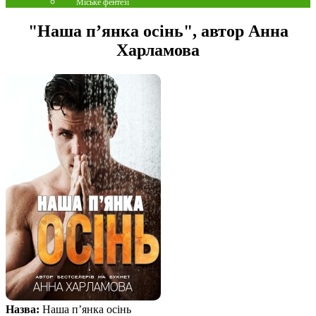
Міське фентезі
"Наша п’янка осінь", автор Анна
Харламова
Назва:
Наша п’янка осінь