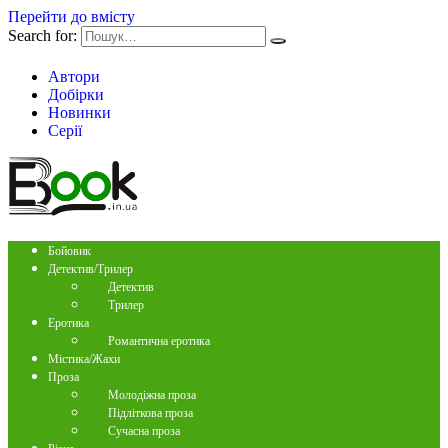
Перейти до вмісту
Search for:
Автори
Добірки
Новинки
Серії
Бойовик
Детектив/Трилер
Детектив
Трилер
Еротика
Романтична еротика
Містика/Жахи
Проза
Молодіжна проза
Підліткова проза
Сучасна проза