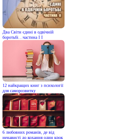
Два Світи єдині в одвічній
боротьбі…частина I I
12 найкращих книг з психології
для саморозвитку
6 любовних романів, де від
ненависті до кохання один крок