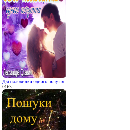
Дві половинки одного почуття
0
163