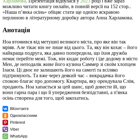
Харламова
. Презентація відбулася у
2023
році і вже зараз
можливо читати книгу онлайн, в повній версії на 152 стор..
«Наша п’янка осінь» обіцяє стати ще однією яскравою
перлиною в літературному доробку автора Анна Харламова.
Анотація
Ноа втомився від метушні великого міста, про яке він так
мріяв. Але тікає він не лише від цього. Та, яку він кохає – його
найкраща подруга, яка давно попередила, що їхня дружба
немає перейти межі. Тож, він кидає роботу і їде додому в місто
Мен, де неподалік живе його кузина Саммер зі своїм хлопцем
Ілаєм. Ці двоє не залишають його на самоті та всіляко
підтримують. Та вже через деякий час – викрадачка його
спокою благає про допомогу. Квартира, яку орендувала Слім,
продають. Ноа хапається за цей шанс, щоб довести їй, що
вони гарна пара і що її упередження безпідставні, а п'янка
осінь створена для того, щоб закохатись.
ВКонтакте
Одноклассники
Pinterest
Viber
WhatsApp