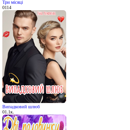
Три місяці
0
114
Випадковий шлюб
0
1.1к.