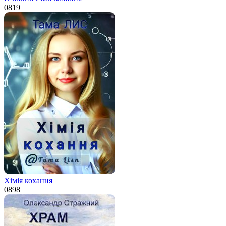
0
819
Хімія кохання
0
898