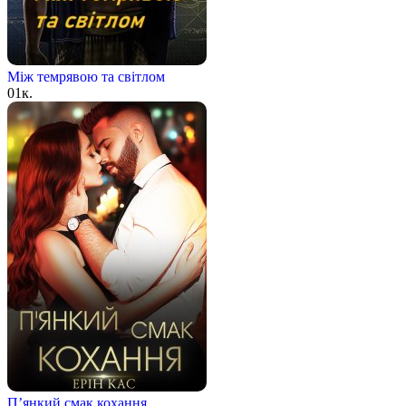
Між темрявою та світлом
0
1к.
П’янкий смак кохання