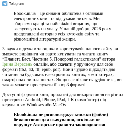
Telegram
Ebook.in.ua – це онлайн-бібліотека з оглядами
електронних книг та відгуками читачів. Ми
збираємо кращі та найсвіжіші видання, що
заслуговують на увагу. У нашій добірці 2026 року
представлені автори з усіх куточків світу та
різноманітні літературні жанри.
Завдяки відгукам та оцінкам користувачів нашого сайту ви
зможете вирішити чи варто купувати та читати книгу
“Планета Баст. Частина 5. Подорожі галактиками” автора
Ірина Вересень
онлайн, або скачати у зручному для себе
форматі (fb2, txt, rtf, epub, pdf). Вони чудово підходять для
читання на будь-яких електронних книгах, комп’ютерах,
смартфонах чи планшетах. Якщо вас цікавить аудіокнига, ви
також можете прослухати її в mp3 форматі.
Доступні формати книг, придатні для використання на різних
пристроях: Android, iPhone, iPad, ПК (комп’ютер) під
керуванням Windows або MacOs.
Ebook.in.ua не розповсюджує книжки (файли)
безкоштовно для скачування, оскільки це
порушує Авторське право та законодовство