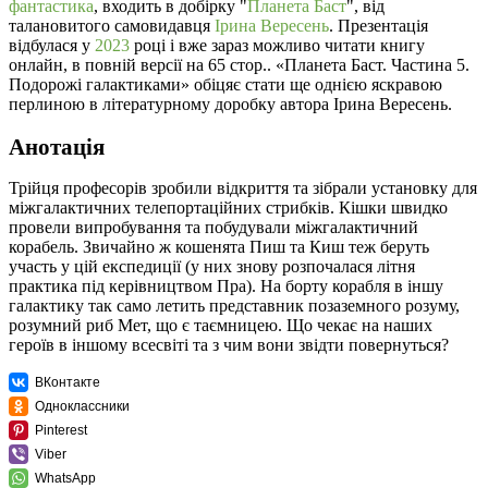
фантастика
, входить в добірку "
Планета Баст
", від
талановитого самовидавця
Ірина Вересень
. Презентація
відбулася у
2023
році і вже зараз можливо читати книгу
онлайн, в повній версії на 65 стор.. «Планета Баст. Частина 5.
Подорожі галактиками» обіцяє стати ще однією яскравою
перлиною в літературному доробку автора Ірина Вересень.
Анотація
Трійця професорів зробили відкриття та зібрали установку для
міжгалактичних телепортаційних стрибків. Кішки швидко
провели випробування та побудували міжгалактичний
корабель. Звичайно ж кошенята Пиш та Киш теж беруть
участь у цій експедиції (у них знову розпочалася літня
практика під керівництвом Пра). На борту корабля в іншу
галактику так само летить представник позаземного розуму,
розумний риб Мет, що є таємницею. Що чекає на наших
героїв в іншому всесвіті та з чим вони звідти повернуться?
ВКонтакте
Одноклассники
Pinterest
Viber
WhatsApp