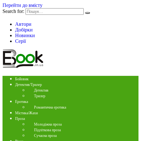
Перейти до вмісту
Search for:
Автори
Добірки
Новинки
Серії
Бойовик
Детектив/Трилер
Детектив
Трилер
Еротика
Романтична еротика
Містика/Жахи
Проза
Молодіжна проза
Підліткова проза
Сучасна проза