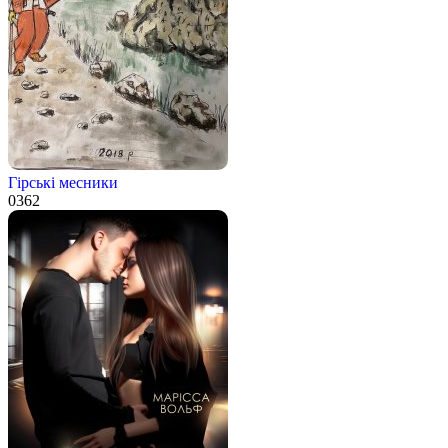
Гірські месники
0
362