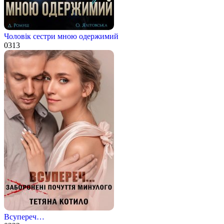
Чоловік сестри мною одержимий
0
313
Всупереч…