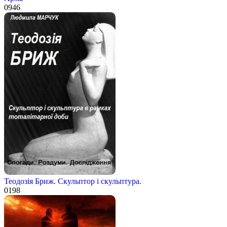
0
946
Теодозія Бриж. Скульптор і скульптура.
0
198