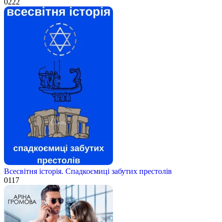
0
222
Всесвітня історія. Спадкоємиці забутих престолів
0
117