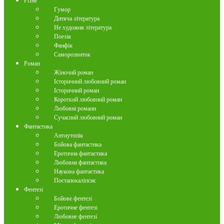
Різне
Гумор
Дитяча література
Не художня література
Поезія
Фанфік
Саморозвиток
Роман
Жіночий роман
Історичний любовний роман
Історичний роман
Короткий любовний роман
Любовні романи
Сучасний любовний роман
Фантастика
Антиутопія
Бойова фантастика
Еротична фантастика
Любовна фантастика
Наукова фантастика
Постапокаліпсис
Фентезі
Бойове фентезі
Еротичне фентезі
Любовне фентезі