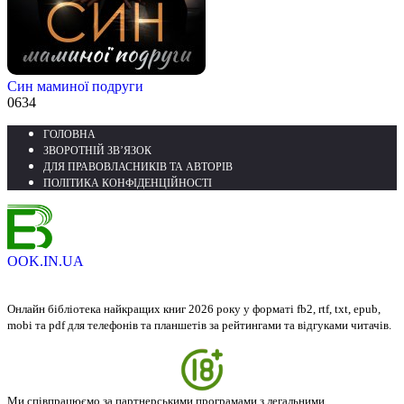
Син маминої подруги
0
634
ГОЛОВНА
ЗВОРОТНІЙ ЗВ’ЯЗОК
ДЛЯ ПРАВОВЛАСНИКІВ ТА АВТОРІВ
ПОЛІТИКА КОНФІДЕНЦІЙНОСТІ
OOK.IN.UA
Онлайн бібліотека найкращих книг 2026 року у форматі fb2, rtf, txt, epub,
mobi та pdf для телефонів та планшетів за рейтингами та відгуками читачів.
Ми співпрацюємо за партнерськими програмами з легальними