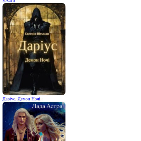
кохати
Даріус. Демон Ночі.