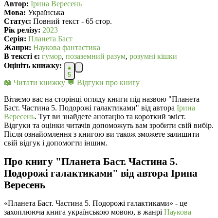
Автор:
Ірина Вересень
Мова:
Українська
Статус:
Повний текст - 65 стор.
Рік релізу:
2023
Серія:
Планета Баст
Жанри:
Наукова фантастика
В текcті є:
гумор
,
позаземний разум
,
розумні кішки
Оцініть книжку:
5
📖 Читати книжку
💬 Відгуки про книгу
Вітаємо вас на сторінці огляду книги під назвою "Планета
Баст. Частина 5. Подорожі галактиками" від автора
Ірина
Вересень
. Тут ви знайдете анотацію та короткий зміст.
Відгуки та оцінки читачів допоможуть вам зробити свій вибір.
Після ознайомлення з книгою ви також зможете залишити
свій відгук і допомогти іншим.
Про книгу "Планета Баст. Частина 5.
Подорожі галактиками" від автора Ірина
Вересень
«Планета Баст. Частина 5. Подорожі галактиками» - це
захоплююча книга українською мовою, в жанрі
Наукова