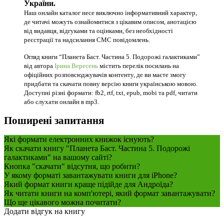
України.
Наш онлайн каталог несе виключно інформативний характер,
де читачі можуть ознайомитися з цікавим описом, анотацією
від видавця, відгуками та оцінками, без необхідності
реєстрації та надсилання СМС повідомлень.
Огляд книги “Планета Баст. Частина 5. Подорожі галактиками”
від автора
Ірина Вересень
містить перелік посилань на
офіційних розповсюджувачів контенту, де ви маєте змогу
придбати та скачати повну версію книги українською мовою.
Доступні різні формати: fb2, rtf, txt, epub, mobi та pdf, читати
або слухати онлайн в mp3.
Поширені запитання
Які формати електронних книжок існують?
Як скачати книгу "Планета Баст. Частина 5. Подорожі
галактиками" на вашому сайті?
Кнопка "скачати" відсутня, що робити?
У якому форматі завантажувати книги для iPhone?
Який формат книги краще підійде для Андроїда?
Як читати книги на комп'ютері, який формат завантажувати?
Що ще цікавого можна почитати?
Додати відгук на книгу