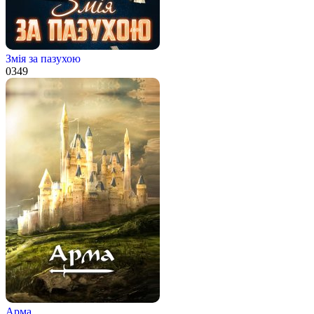
Змiя за пазухою
0
349
Арма