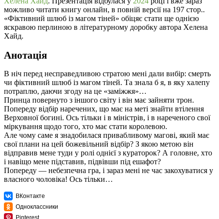
Хелена Хайд
. Презентація відбулася у
2024
році і вже зараз
можливо читати книгу онлайн, в повній версії на 197 стор..
«Фіктивний шлюб із магом тіней» обіцяє стати ще однією
яскравою перлиною в літературному доробку автора Хелена
Хайд.
Анотація
В ніч перед несправедливою стратою мені дали вибір: смерть
чи фіктивний шлюб із магом тіней. Та знала б я, в яку халепу
потраплю, даючи згоду на це «заміжжя»…
Принца повернуто з іншого світу і він має зайняти трон.
Попереду відбір наречених, що має на меті знайти втілення
Верховної богині. Ось тільки і в міністрів, і в нареченого свої
міркування щодо того, хто має стати королевою.
Але чому саме я знадобилася привабливому магові, який має
свої плани на цей божевільний відбір? З якою метою він
відправив мене туди у ролі однієї з кураторок? А головне, хто
і навіщо мене підставив, підвівши під ешафот?
Попереду — небезпечна гра, і зараз мені не час закохуватися у
власного чоловіка! Ось тільки…
ВКонтакте
Одноклассники
Pinterest