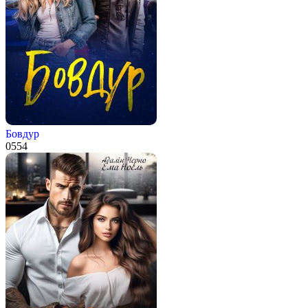
Бовдур
0
554