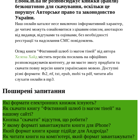
Ebook.in.ua не розповсюджує книжки (файли)
безкоштовно для скачування, оскільки це
порушує Авторське право та законодовство
України.
Наш онлайн каталог несе виключно інформативний характер,
де читачі можуть ознайомитися з цікавим описом, анотацією
від видавця, відгуками та оцінками, без необхідності
реєстрації та надсилання СМС повідомлень.
Огляд книги “Фіктивний шлюб із магом тіней” від автора
Хелена Хайд
містить перелік посилань на офіційних
розповсюджувачів контенту, де ви маєте змогу придбати та
скачати повну версію книги українською мовою. Доступні
різні формати: fb2, rtf, txt, epub, mobi та pdf, читати або
слухати онлайн в mp3.
Поширені запитання
Які формати електронних книжок існують?
Як скачати книгу "Фіктивний шлюб із магом тіней" на
вашому сайті?
Кнопка "скачати" відсутня, що робити?
У якому форматі завантажувати книги для iPhone?
Який формат книги краще підійде для Андроїда?
Як читати книги на комп'ютері, який формат завантажувати?