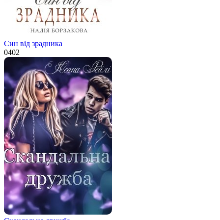
Син від зрадника
0
402