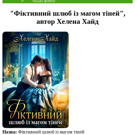
Міське фентезі
"Фіктивний шлюб із магом тіней",
автор Хелена Хайд
Назва:
Фіктивний шлюб із магом тіней