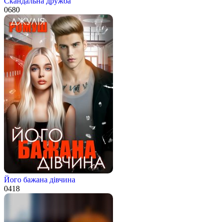
Скандальна дружба
0
680
Його бажана дівчина
0
418