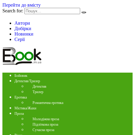
Перейти до вмісту
Search for:
Автори
Добірки
Новинки
Серії
Бойовик
Детектив/Трилер
Детектив
Трилер
Еротика
Романтична еротика
Містика/Жахи
Проза
Молодіжна проза
Підліткова проза
Сучасна проза