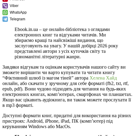
Viber
WhatsApp
Telegram
Ebook.in.ua – це онлайн-бібліотека з оглядами
електронних книг та відгуками читачів. Ми
збираємо кращі та найсвіжіші видання, що
заслуговують на увагу. У нашій добірці 2026 року
представлені автори з усіх куточків світу та
різноманітні літературні жанри.
Завдяки відгукам та оцінкам користувачів нашого сайту ви
зможете вирішити чи варто купувати та читати книгу
“Фіктивний шлюб із магом тіней” автора
Хелена Хайд
онлайн, або скачати у зручному для себе форматі (fb2, txt, rtf,
epub, pdf). Вони чудово підходять для читання на будь-яких
електронних книгах, комп’ютерах, смартфонах чи планшетах.
Якщо вас цікавить аудіокнига, ви також можете прослухати її
в mp3 форматі.
Доступні формати книг, придатні для використання на різних
пристроях: Android, iPhone, iPad, ПК (комп’ютер) під
керуванням Windows або MacOs.