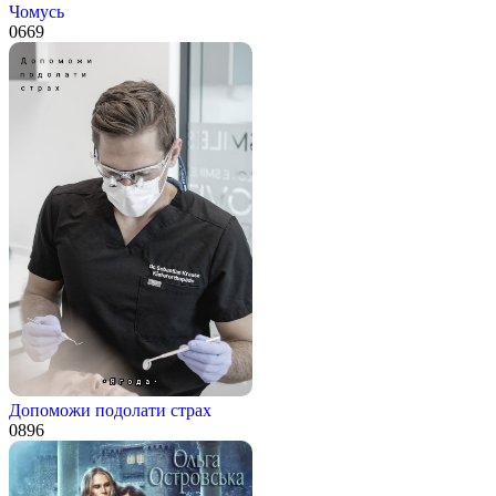
Чомусь
0
669
Допоможи подолати страх
0
896