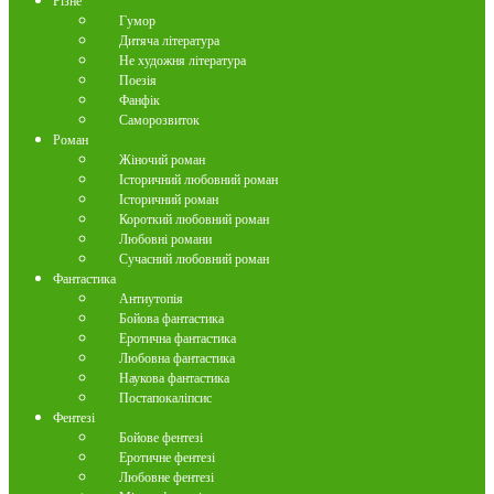
Різне
Гумор
Дитяча література
Не художня література
Поезія
Фанфік
Саморозвиток
Роман
Жіночий роман
Історичний любовний роман
Історичний роман
Короткий любовний роман
Любовні романи
Сучасний любовний роман
Фантастика
Антиутопія
Бойова фантастика
Еротична фантастика
Любовна фантастика
Наукова фантастика
Постапокаліпсис
Фентезі
Бойове фентезі
Еротичне фентезі
Любовне фентезі