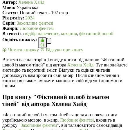
Автор:
Хелена Хайд
Мова:
Українська
Статус:
Повний текст - 197 стор.
Рік релізу:
2024
Серія:
Захопливе фентезі
Жанри:
Любовне фентезі
В текcті є:
відбір наречених
,
кохання
,
фіктивний шлюб
Оцініть книжку:
51
📖 Читати книжку
💬 Відгуки про книгу
Вітаємо вас на сторінці огляду книги під назвою "Фіктивний
шлюб із магом тіней" від автора
Хелена Хайд
. Тут ви знайдете
анотацію та короткий зміст. Відгуки та оцінки читачів
допоможуть вам зробити свій вибір. Після ознайомлення з
книгою ви також зможете залишити свій відгук і допомогти
іншим.
Про книгу "Фіктивний шлюб із магом
тіней" від автора Хелена Хайд
«Фіктивний шлюб із магом тіней» - це захоплююча книга
українською мовою, в жанрі
Любовне фентезі
, входить в
добірку "
Захопливе фентезі
", від талановитого самовидавця