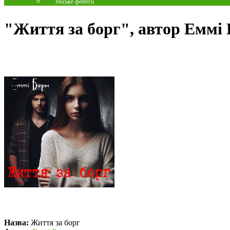
Міське фентезі
"Життя за борг", автор Еммі
Назва:
Життя за борг