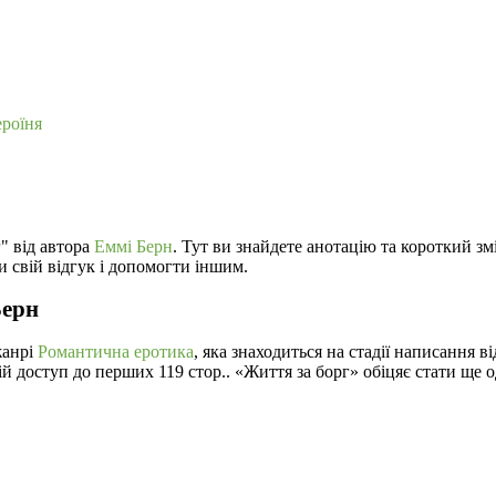
ероїня
" від автора
Еммі Берн
. Тут ви знайдете анотацію та короткий зм
 свій відгук і допомогти іншим.
Берн
жанрі
Романтична еротика
, яка знаходиться на стадії написання 
ій доступ до перших 119 стор.. «Життя за борг» обіцяє стати ще