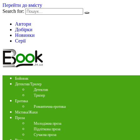
Перейти до вмісту
Search for:
Автори
Добірки
Новинки
Серії
Бойовик
Детектив/Трилер
Детектив
Трилер
Еротика
Романтична еротика
Містика/Жахи
Проза
Молодіжна проза
Підліткова проза
Сучасна проза