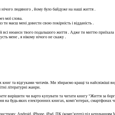
ам нічого людяного , йому було байдуже на наші життя .
ез мої слова.
аз ти маєш мені довести свою покірність і відданість .
обі всі нюанси твого подальшого життя . Адже ти миттю приїхала 
усть мене , я нікому нічого не скажу .
х книг та відгуками читачів. Ми збираємо кращі та найсвіжіші ви
ітні літературні жанри.
жете вирішити чи варто купувати та читати книгу “Життя за бор
читання на будь-яких електронних книгах, комп’ютерах, смартфонах
ристроях: Android, iPhone, iPad, ПК (комп’ютер) під керуванням