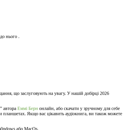
до нього .
дання, що заслуговують на увагу. У нашій добірці 2026
г” автора
Еммі Берн
онлайн, або скачати у зручному для себе
 чи планшетах. Якщо вас цікавить аудіокнига, ви також можете
 Windows або MacOs.