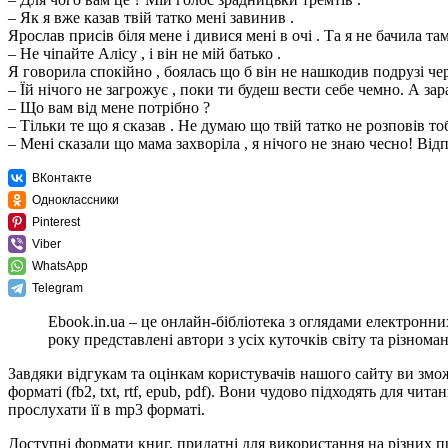
– Як я вже казав твій татко мені завинив .
Ярослав присів біля мене і дивися мені в очі . Та я не бачила т
– Не чіпайте Алісу , і він не мій батько .
Я говорила спокійно , боялась що б він не нашкодив подрузі чер
– Їй нічого не загрожує , поки ти будеш вести себе чемно. А зар
– Що вам від мене потрібно ?
– Тільки те що я сказав . Не думаю що твій татко не розповів т
– Мені сказали що мама захворіла , я нічого не знаю чесно! Відп
ВКонтакте
Одноклассники
Pinterest
Viber
WhatsApp
Telegram
Ebook.in.ua – це онлайн-бібліотека з оглядами електронни
року представлені автори з усіх куточків світу та різноман
Завдяки відгукам та оцінкам користувачів нашого сайту ви змо
форматі (fb2, txt, rtf, epub, pdf). Вони чудово підходять для 
прослухати її в mp3 форматі.
Доступні формати книг, придатні для використання на різних п