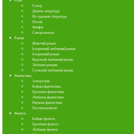
Різне
Гумор
Дитяча література
Не художня література
Поезія
Фанфік
Саморозвиток
Роман
Жіночий роман
Історичний любовний роман
Історичний роман
Короткий любовний роман
Любовні романи
Сучасний любовний роман
Фантастика
Антиутопія
Бойова фантастика
Еротична фантастика
Любовна фантастика
Наукова фантастика
Постапокаліпсис
Фентезі
Бойове фентезі
Еротичне фентезі
Любовне фентезі