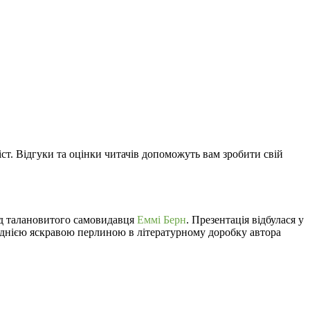
іст. Відгуки та оцінки читачів допоможуть вам зробити свій
від талановитого самовидавця
Еммі Берн
. Презентація відбулася у
 однією яскравою перлиною в літературному доробку автора