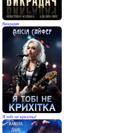
Викрадач
Я тобі не крихітка!