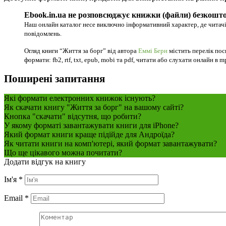
Ebook.in.ua не розповсюджує книжки (файли) безкошто
Наш онлайн каталог несе виключно інформативний характер, де читачі
повідомлень.
Огляд книги “Життя за борг” від автора
Еммі Берн
містить перелік пос
формати: fb2, rtf, txt, epub, mobi та pdf, читати або слухати онлайн в m
Поширені запитання
Які формати електронних книжок існують?
Як скачати книгу "Життя за борг" на вашому сайті?
Кнопка "скачати" відсутня, що робити?
У якому форматі завантажувати книги для iPhone?
Який формат книги краще підійде для Андроїда?
Як читати книги на комп'ютері, який формат завантажувати?
Що ще цікавого можна почитати?
Додати відгук на книгу
Ім'я
*
Email
*