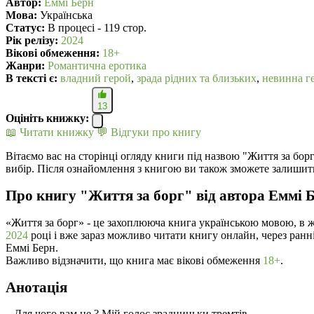
Автор:
Еммі Берн
Мова:
Українська
Статус:
В процесі - 119 стор.
Рік релізу:
2024
Вікові обмеження:
18+
Жанри:
Романтична еротика
В текcті є:
владний герой
,
зрада рідних та близьких
,
невинна г
13
Оцініть книжку:
📖 Читати книжку
💬 Відгуки про книгу
Вітаємо вас на сторінці огляду книги під назвою "Життя за борг
вибір. Після ознайомлення з книгою ви також зможете залишити
Про книгу "Життя за борг" від автора Еммі 
«Життя за борг» - це захоплююча книга українською мовою, в 
2024
році і вже зараз можливо читати книгу онлайн, через ранн
Еммі Берн.
Важливо відзначити, що книга має вікові обмеження
18+
.
Анотація
– Для чого вам це ? Мій голос зрадницьки тремтів .