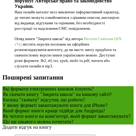
порушує Авторське право та законодовство
України.
Наш онлайн каталог несе виключно інформативний характер,
де читачі можуть ознайомитися з цікавим описом, анотацією
від видавця, відгуками та оцінками, без необхідності
реєстрації та надсилання СМС повідомлень.
Огляд книги “Закрита школа” від автора
Наталія Савінова (SiN
eVa)
містить перелік посилань на офіційних
розповсюджувачів контенту, де ви маєте змогу придбати та
скачати повну версію книги українською мовою. Доступні
різні формати: fb2, rtf, txt, epub, mobi та pdf, читати або
слухати онлайн в mp3.
Поширені запитання
Які формати електронних книжок існують?
Як скачати книгу "Закрита школа" на вашому сайті?
Кнопка "скачати" відсутня, що робити?
У якому форматі завантажувати книги для iPhone?
Який формат книги краще підійде для Андроїда?
Як читати книги на комп'ютері, який формат завантажувати?
Що ще цікавого можна почитати?
Додати відгук на книгу