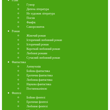
Різне
Гумор
Дитяча література
Не художня література
Поезія
Фанфік
Саморозвиток
Роман
Жіночий роман
Історичний любовний роман
Історичний роман
Короткий любовний роман
Любовні романи
Сучасний любовний роман
Фантастика
Антиутопія
Бойова фантастика
Еротична фантастика
Любовна фантастика
Наукова фантастика
Постапокаліпсис
Фентезі
Бойове фентезі
Еротичне фентезі
Любовне фентезі