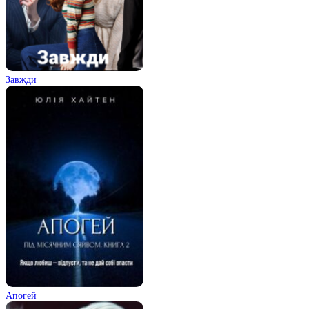
Завжди
Апогей