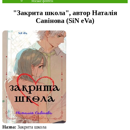
Міське фентезі
"Закрита школа", автор Наталія
Савінова (SiN eVa)
Назва:
Закрита школа