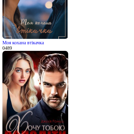
Моя кохана втікачка
0
489