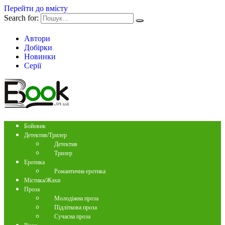
Перейти до вмісту
Search for:
Автори
Добірки
Новинки
Серії
Бойовик
Детектив/Трилер
Детектив
Трилер
Еротика
Романтична еротика
Містика/Жахи
Проза
Молодіжна проза
Підліткова проза
Сучасна проза