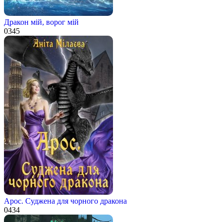
Дракон мій, ворог мій
0
345
Арос. Суджена для чорного дракона
0
434