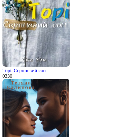
Торі. Серпневий сон
0
330