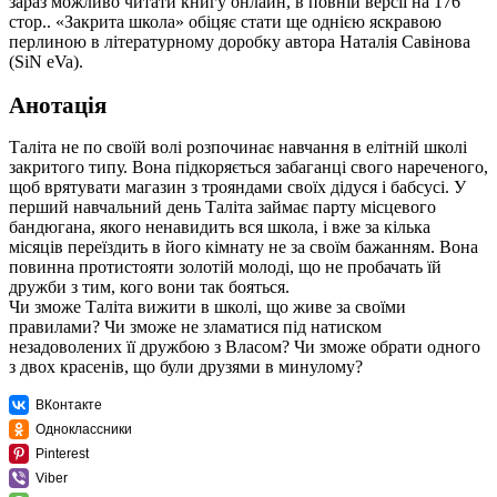
зараз можливо читати книгу онлайн, в повній версії на 176
стор.. «Закрита школа» обіцяє стати ще однією яскравою
перлиною в літературному доробку автора Наталія Савінова
(SiN eVa).
Анотація
Таліта не по своїй волі розпочинає навчання в елітній школі
закритого типу. Вона підкоряється забаганці свого нареченого,
щоб врятувати магазин з трояндами своїх дідуся і бабсусі. У
перший навчальний день Таліта займає парту місцевого
бандюгана, якого ненавидить вся школа, і вже за кілька
місяців переїздить в його кімнату не за своїм бажанням. Вона
повинна протистояти золотій молоді, що не пробачать їй
дружби з тим, кого вони так бояться.
Чи зможе Таліта вижити в школі, що живе за своїми
правилами? Чи зможе не зламатися під натиском
незадоволених її дружбою з Власом? Чи зможе обрати одного
з двох красенів, що були друзями в минулому?
ВКонтакте
Одноклассники
Pinterest
Viber