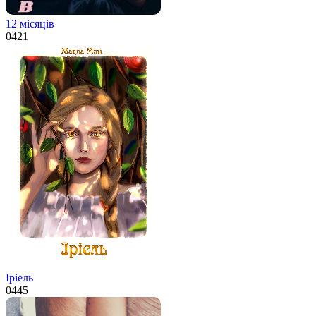
12 місяців
0
421
Іріель
0
445