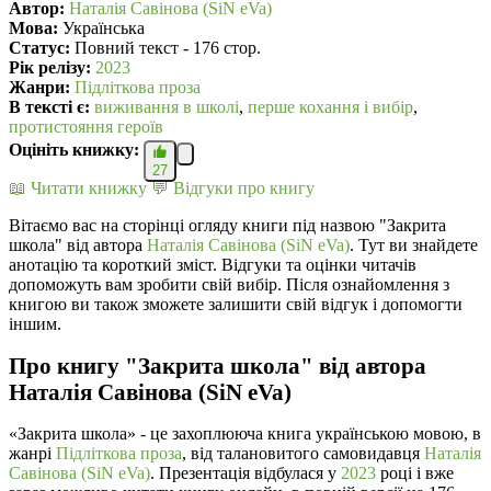
Автор:
Наталія Савінова (SiN eVa)
Мова:
Українська
Статус:
Повний текст - 176 стор.
Рік релізу:
2023
Жанри:
Підліткова проза
В текcті є:
виживання в школі
,
перше кохання і вибір
,
протистояння героїв
Оцініть книжку:
27
📖 Читати книжку
💬 Відгуки про книгу
Вітаємо вас на сторінці огляду книги під назвою "Закрита
школа" від автора
Наталія Савінова (SiN eVa)
. Тут ви знайдете
анотацію та короткий зміст. Відгуки та оцінки читачів
допоможуть вам зробити свій вибір. Після ознайомлення з
книгою ви також зможете залишити свій відгук і допомогти
іншим.
Про книгу "Закрита школа" від автора
Наталія Савінова (SiN eVa)
«Закрита школа» - це захоплююча книга українською мовою, в
жанрі
Підліткова проза
, від талановитого самовидавця
Наталія
Савінова (SiN eVa)
. Презентація відбулася у
2023
році і вже