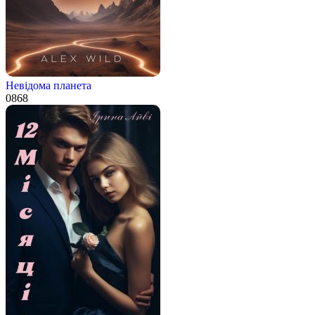
Невідома планета
0
868