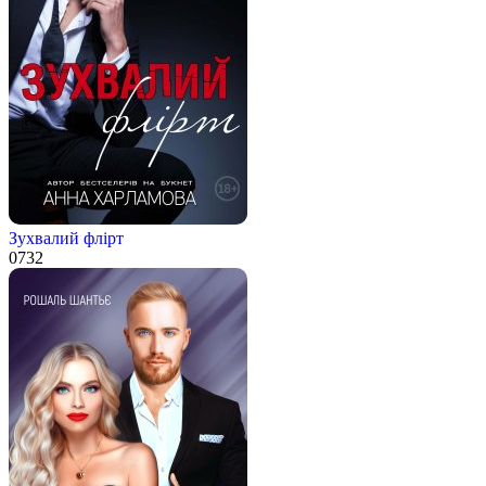
Зухвалий флірт
0
732