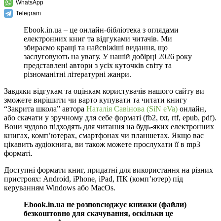
WhatsApp
Telegram
Ebook.in.ua – це онлайн-бібліотека з оглядами
електронних книг та відгуками читачів. Ми
збираємо кращі та найсвіжіші видання, що
заслуговують на увагу. У нашій добірці 2026 року
представлені автори з усіх куточків світу та
різноманітні літературні жанри.
Завдяки відгукам та оцінкам користувачів нашого сайту ви
зможете вирішити чи варто купувати та читати книгу
“Закрита школа” автора
Наталія Савінова (SiN eVa)
онлайн,
або скачати у зручному для себе форматі (fb2, txt, rtf, epub, pdf).
Вони чудово підходять для читання на будь-яких електронних
книгах, комп’ютерах, смартфонах чи планшетах. Якщо вас
цікавить аудіокнига, ви також можете прослухати її в mp3
форматі.
Доступні формати книг, придатні для використання на різних
пристроях: Android, iPhone, iPad, ПК (комп’ютер) під
керуванням Windows або MacOs.
Ebook.in.ua не розповсюджує книжки (файли)
безкоштовно для скачування, оскільки це