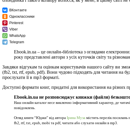
блондинка і такого кольору волосся, як у мене, в цьому світі н
ВКонтакте
Одноклассники
Pinterest
Viber
WhatsApp
Telegram
Ebook.in.ua – це онлайн-бібліотека з оглядами електронни
року представлені автори з усіх куточків світу та різноман
Завдяки відгукам та оцінкам користувачів нашого сайту ви зм
(fb2, txt, rtf, epub, pdf). Вони чудово підходять для читання 
прослухати її в mp3 форматі.
Доступні формати книг, придатні для використання на різних п
Ebook.in.ua не розповсюджує книжки (файли) безкошто
Наш онлайн каталог несе виключно інформативний характер, де читачі
повідомлень.
Огляд книги “Юджи” від автора
Ірина Муза
містить перелік посилань 
fb2, rtf, txt, epub, mobi та pdf, читати або слухати онлайн в mp3.