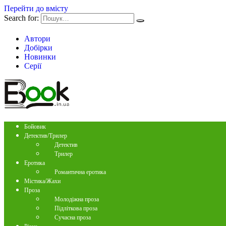
Перейти до вмісту
Search for:
Автори
Добірки
Новинки
Серії
Бойовик
Детектив/Трилер
Детектив
Трилер
Еротика
Романтична еротика
Містика/Жахи
Проза
Молодіжна проза
Підліткова проза
Сучасна проза