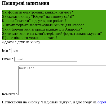
Поширені запитання
Які формати електронних книжок існують?
Як скачати книгу "Юджи" на вашому сайті?
Кнопка "скачати" відсутня, що робити?
У якому форматі завантажувати книги для iPhone?
Який формат книги краще підійде для Андроїда?
Як читати книги на комп'ютері, який формат завантажувати?
Що ще цікавого можна почитати?
Додати відгук на книгу
Ім'я
*
Email
*
Коментар
Натискаючи на кнопку "Надіслати відгук", я даю згоду на
обро