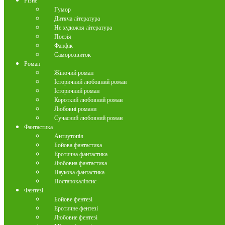
Різне
Гумор
Дитяча література
Не художня література
Поезія
Фанфік
Саморозвиток
Роман
Жіночий роман
Історичний любовний роман
Історичний роман
Короткий любовний роман
Любовні романи
Сучасний любовний роман
Фантастика
Антиутопія
Бойова фантастика
Еротична фантастика
Любовна фантастика
Наукова фантастика
Постапокаліпсис
Фентезі
Бойове фентезі
Еротичне фентезі
Любовне фентезі