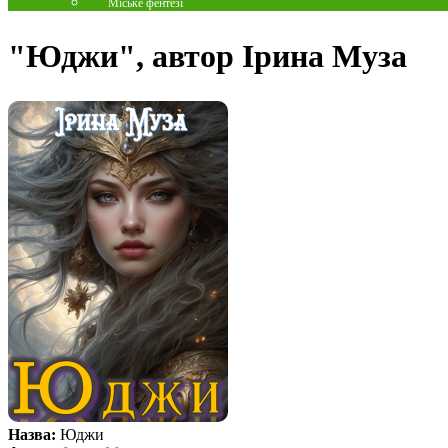
Міське фентезі
"Юджи", автор Ірина Муза
Назва:
Юджи