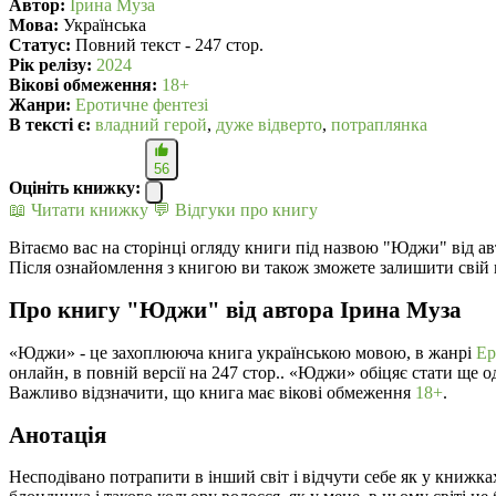
Автор:
Ірина Муза
Мова:
Українська
Статус:
Повний текст - 247 стор.
Рік релізу:
2024
Вікові обмеження:
18+
Жанри:
Еротичне фентезі
В текcті є:
владний герой
,
дуже відверто
,
потраплянка
56
Оцініть книжку:
📖 Читати книжку
💬 Відгуки про книгу
Вітаємо вас на сторінці огляду книги під назвою "Юджи" від а
Після ознайомлення з книгою ви також зможете залишити свій 
Про книгу "Юджи" від автора Ірина Муза
«Юджи» - це захоплююча книга українською мовою, в жанрі
Ер
онлайн, в повній версії на 247 стор.. «Юджи» обіцяє стати ще
Важливо відзначити, що книга має вікові обмеження
18+
.
Анотація
Несподівано потрапити в інший світ і відчути себе як у книжках