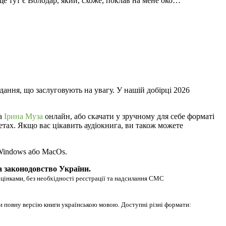
А ще тут є Володар, який, схоже, поклав на мене око…
дання, що заслуговують на увагу. У нашій добірці 2026
ра
Ірина Муза
онлайн, або скачати у зручному для себе форматі
шетах. Якщо вас цікавить аудіокнига, ви також можете
 Windows або MacOs.
а законодовство України.
оцінками, без необхідності реєстрації та надсилання СМС
ти повну версію книги українською мовою. Доступні різні формати: