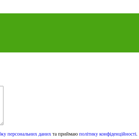
бку персональних даних
та приймаю
політику конфіденційності
.