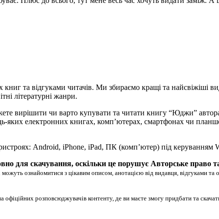
е буває. Плюс до всього, тут мене весь час хочуть видати заміж. 
х книг та відгуками читачів. Ми збираємо кращі та найсвіжіші ви
ітні літературні жанри.
ожете вирішити чи варто купувати та читати книгу “Юджи” авто
на будь-яких електронних книгах, комп’ютерах, смартфонах чи план
ристроях: Android, iPhone, iPad, ПК (комп’ютер) під керуванням
вно для скачування, оскільки це порушує Авторське право т
 можуть ознайомитися з цікавим описом, анотацією від видавця, відгуками та 
на офіційних розповсюджувачів контенту, де ви маєте змогу придбати та скача