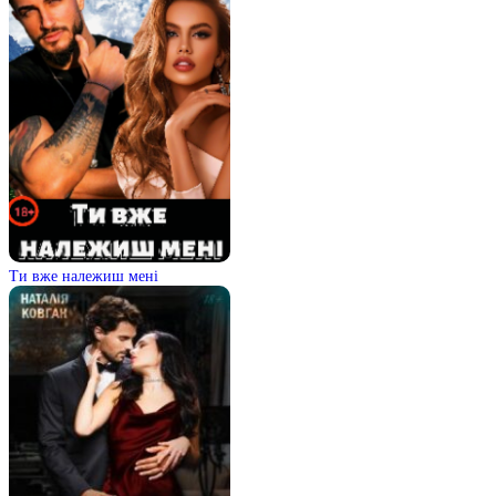
Ти вже належиш мені