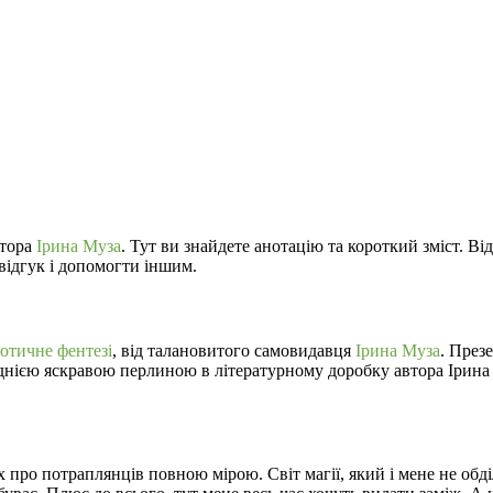
втора
Ірина Муза
. Тут ви знайдете анотацію та короткий зміст. Ві
відгук і допомогти іншим.
отичне фентезі
, від талановитого самовидавця
Ірина Муза
. През
 однією яскравою перлиною в літературному доробку автора Ірина
 про потраплянців повною мірою. Світ магії, який і мене не обді