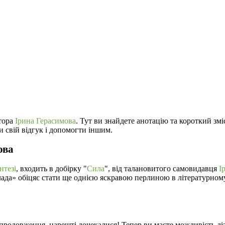
втора
Ірина Герасимова
. Тут ви знайдете анотацію та короткий зм
 свій відгук і допомогти іншим.
ова
нтезі
, входить в добірку "
Сила
", від талановитого самовидавця
І
Влада» обіцяє стати ще однією яскравою перлиною в літературном
жав продовження, нарешті дочекалися! Тепер ви маєте можливість 