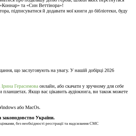
 «Коннар» та «Син Веттінора»!
ора, підписуватися й додавати мої книги до бібліотеки, буду
дання, що заслуговують на увагу. У нашій добірці 2026
а
Ірина Герасимова
онлайн, або скачати у зручному для себе
 чи планшетах. Якщо вас цікавить аудіокнига, ви також можете
 Windows або MacOs.
а законодовство України.
оцінками, без необхідності реєстрації та надсилання СМС