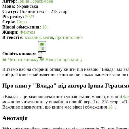
Автор:
Ірина Герасимова
Мова:
Українська
Статус:
Повний текст - 218 стор.
Рік релізу:
2023
Серія:
Сила
Вікові обмеження:
18+
Жанри:
Фентезі
В текcті є:
кохання
,
магія
,
протистояння
10
Оцініть книжку:
📖 Читати книжку
💬 Відгуки про книгу
Вітаємо вас на сторінці огляду книги під назвою "Влада" від а
вибір. Після ознайомлення з книгою ви також зможете залишити
Про книгу "Влада" від автора Ірина Герасим
«Влада» - це захоплююча книга українською мовою, в жанрі
Фе
можливо читати книгу онлайн, в повній версії на 218 стор.. «
Важливо відзначити, що книга має вікові обмеження
18+
.
Анотація
Усім, хто полюбляє довгі серіали в кілька сезонів. Ті, хто ба