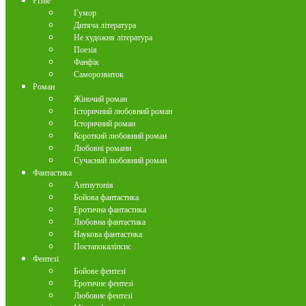
Різне
Гумор
Дитяча література
Не художня література
Поезія
Фанфік
Саморозвиток
Роман
Жіночий роман
Історичний любовний роман
Історичний роман
Короткий любовний роман
Любовні романи
Сучасний любовний роман
Фантастика
Антиутопія
Бойова фантастика
Еротична фантастика
Любовна фантастика
Наукова фантастика
Постапокаліпсис
Фентезі
Бойове фентезі
Еротичне фентезі
Любовне фентезі