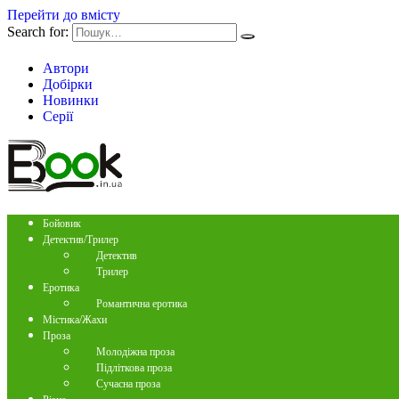
Перейти до вмісту
Search for:
Автори
Добірки
Новинки
Серії
Бойовик
Детектив/Трилер
Детектив
Трилер
Еротика
Романтична еротика
Містика/Жахи
Проза
Молодіжна проза
Підліткова проза
Сучасна проза