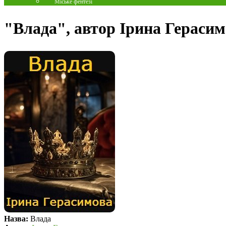
Міське фентезі
"Влада", автор Ірина Герасим
Назва:
Влада