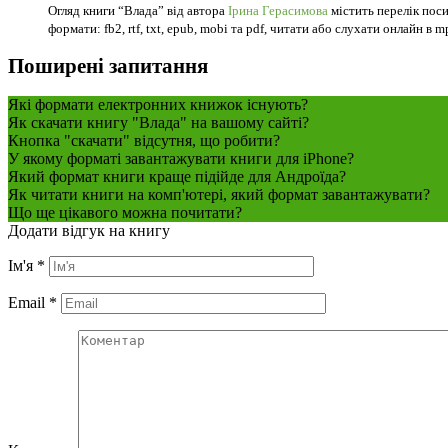
Огляд книги “Влада” від автора
Ірина Герасимова
містить перелік поси
формати: fb2, rtf, txt, epub, mobi та pdf, читати або слухати онлайн в m
Поширені запитання
Які формати електронних книжок існують?
Як скачати книгу "Влада" на вашому сайті?
Кнопка "скачати" відсутня, що робити?
У якому форматі завантажувати книги для iPhone?
Який формат книги краще підійде для Андроїда?
Як читати книги на комп'ютері, який формат завантажувати?
Що ще цікавого можна почитати?
Додати відгук на книгу
Ім'я
*
Email
*