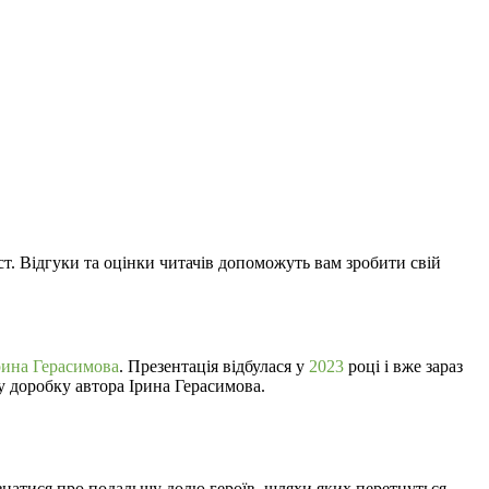
іст. Відгуки та оцінки читачів допоможуть вам зробити свій
рина Герасимова
. Презентація відбулася у
2023
році і вже зараз
у доробку автора Ірина Герасимова.
дізнатися про подальшу долю героїв, шляхи яких перетнуться