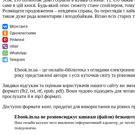
саме в цій книзі. Будь-який опис сюжету стане спойлером, том
Розміщати продовження – невдячна справа, бо переглядів і лайк
також дуже рада коментарям і вподобайкам. Вітаю всіх старих т
ВКонтакте
Одноклассники
Pinterest
Viber
WhatsApp
Telegram
Ebook.in.ua – це онлайн-бібліотека з оглядами електронни
року представлені автори з усіх куточків світу та різноман
Завдяки відгукам та оцінкам користувачів нашого сайту ви змо
форматі (fb2, txt, rtf, epub, pdf). Вони чудово підходять для 
прослухати її в mp3 форматі.
Доступні формати книг, придатні для використання на різних п
Ebook.in.ua не розповсюджує книжки (файли) безкошто
Наш онлайн каталог несе виключно інформативний характер, де читачі
повідомлень.