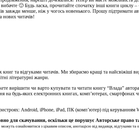
у вибачте 🙂 Будь ласка, прочитайте спочатку інші книги циклу –
ів завжди менше, ніж у чогось новенького. Прошу підтримати авт
а нових читачів!
х книг та відгуками читачів. Ми збираємо кращі та найсвіжіші ви
ітні літературні жанри.
жете вирішити чи варто купувати та читати книгу “Влада” автор
читання на будь-яких електронних книгах, комп’ютерах, смартфонах
ристроях: Android, iPhone, iPad, ПК (комп’ютер) під керуванням
вно для скачування, оскільки це порушує Авторське право т
 можуть ознайомитися з цікавим описом, анотацією від видавця, відгуками та 