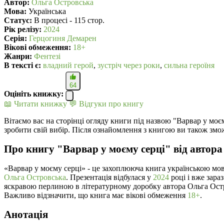
Автор:
Ольга Островська
Мова:
Українська
Статус:
В процесі - 115 стор.
Рік релізу:
2024
Серія:
Герцогиня Демарен
Вікові обмеження:
18+
Жанри:
Фентезі
В текcті є:
владний герой
,
зустріч через роки
,
сильна героїня
64
Оцініть книжку:
📖 Читати книжку
💬 Відгуки про книгу
Вітаємо вас на сторінці огляду книги під назвою "Варвар у моє
зробити свій вибір. Після ознайомлення з книгою ви також змо
Про книгу "Варвар у моєму серці" від автор
«Варвар у моєму серці» - це захоплююча книга українською мо
Ольга Островська
. Презентація відбулася у
2024
році і вже зара
яскравою перлиною в літературному доробку автора Ольга Ост
Важливо відзначити, що книга має вікові обмеження
18+
.
Анотація