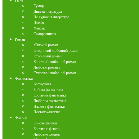
Різне
Гумор
Дитяча література
Не художня література
Поезія
Фанфік
Саморозвиток
Роман
Жіночий роман
Історичний любовний роман
Історичний роман
Короткий любовний роман
Любовні романи
Сучасний любовний роман
Фантастика
Антиутопія
Бойова фантастика
Еротична фантастика
Любовна фантастика
Наукова фантастика
Постапокаліпсис
Фентезі
Бойове фентезі
Еротичне фентезі
Любовне фентезі