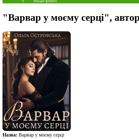
Міське фентезі
"Варвар у моєму серці", авто
Назва:
Варвар у моєму серці