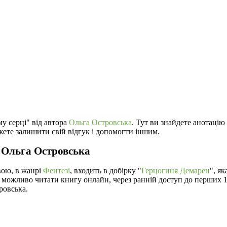
му серці" від автора
Ольга Островська
. Тут ви знайдете анотацію
жете залишити свій відгук і допомогти іншим.
а Ольга Островська
вою, в жанрі
Фентезі
, входить в добірку "
Герцогиня Демарен
", я
з можливо читати книгу онлайн, через ранній доступ до перших 1
ровська.