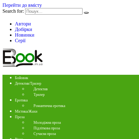
Перейти до вмісту
Search for:
Автори
Добірки
Новинки
Серії
Бойовик
Детектив/Трилер
Детектив
Трилер
Еротика
Романтична еротика
Містика/Жахи
Проза
Молодіжна проза
Підліткова проза
Сучасна проза