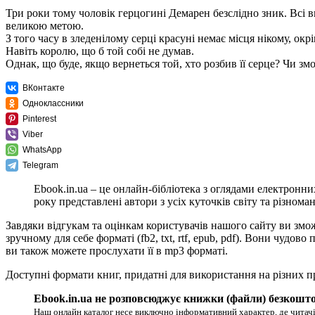
Три роки тому чоловік герцогині Демарен безслідно зник. Всі 
великою метою.
З того часу в зледенілому серці красуні немає місця нікому, ок
Навіть королю, що б той собі не думав.
Однак, що буде, якщо вернеться той, хто розбив її серце? Чи з
ВКонтакте
Одноклассники
Pinterest
Viber
WhatsApp
Telegram
Ebook.in.ua – це онлайн-бібліотека з оглядами електронни
року представлені автори з усіх куточків світу та різноман
Завдяки відгукам та оцінкам користувачів нашого сайту ви змо
зручному для себе форматі (fb2, txt, rtf, epub, pdf). Вони чуд
ви також можете прослухати її в mp3 форматі.
Доступні формати книг, придатні для використання на різних п
Ebook.in.ua не розповсюджує книжки (файли) безкошто
Наш онлайн каталог несе виключно інформативний характер, де читачі