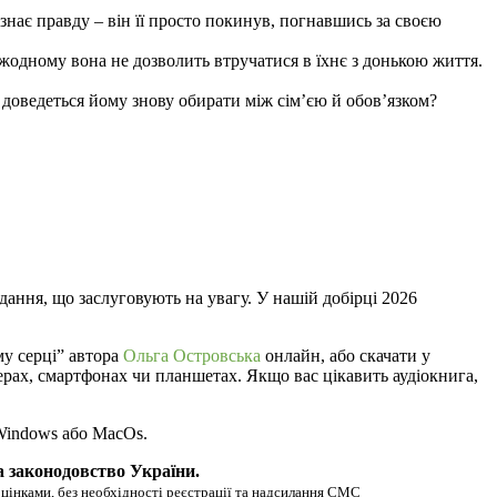
нає правду – він її просто покинув, погнавшись за своєю
, жодному вона не дозволить втручатися в їхнє з донькою життя.
 доведеться йому знову обирати між сім’єю й обовʼязком?
дання, що заслуговують на увагу. У нашій добірці 2026
му серці” автора
Ольга Островська
онлайн, або скачати у
ютерах, смартфонах чи планшетах. Якщо вас цікавить аудіокнига,
 Windows або MacOs.
а законодовство України.
оцінками, без необхідності реєстрації та надсилання СМС