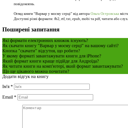
повідомлень.
Огляд книги “Варвар у моєму серці” від автора
Ольга Островська
місти
Доступні різні формати: fb2, rtf, txt, epub, mobi та pdf, читати або слу
Поширені запитання
Які формати електронних книжок існують?
Як скачати книгу "Варвар у моєму серці" на вашому сайті?
Кнопка "скачати" відсутня, що робити?
У якому форматі завантажувати книги для iPhone?
Який формат книги краще підійде для Андроїда?
Як читати книги на комп'ютері, який формат завантажувати?
Що ще цікавого можна почитати?
Додати відгук на книгу
Ім'я
*
Email
*