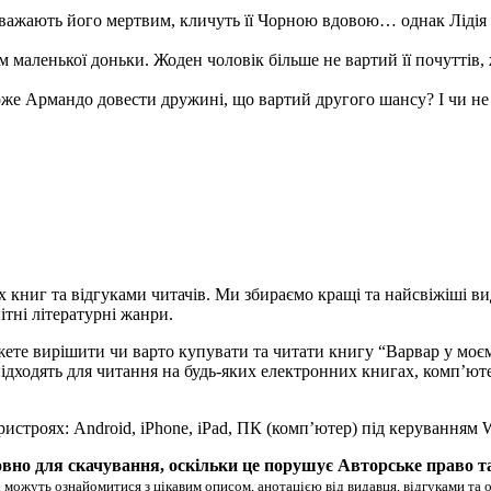
вважають його мертвим, кличуть її Чорною вдовою… однак Лідія з
рім маленької доньки. Жоден чоловік більше не вартий її почуттів
може Армандо довести дружині, що вартий другого шансу? І чи не
х книг та відгуками читачів. Ми збираємо кращі та найсвіжіші ви
ітні літературні жанри.
жете вирішити чи варто купувати та читати книгу “Варвар у моє
ово підходять для читання на будь-яких електронних книгах, комп’
ристроях: Android, iPhone, iPad, ПК (комп’ютер) під керуванням
вно для скачування, оскільки це порушує Авторське право т
 можуть ознайомитися з цікавим описом, анотацією від видавця, відгуками та 