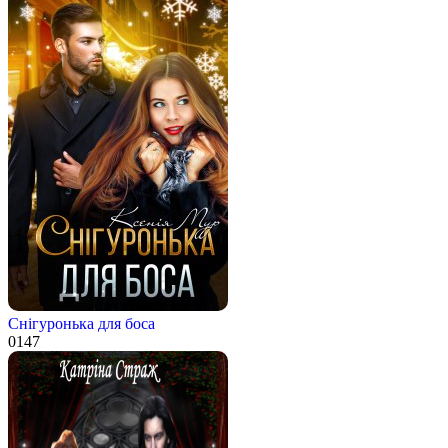
Снігуронька для боса
0
147