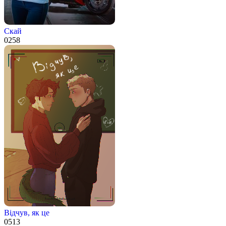
Скай
0
258
Відчув, як це
0
513