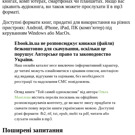
книгах, комп’ютерах, смартфонах чи планшетах. Якщо вас
цікавить аудіокнига, ви також можете прослухати її в mp3
форматі.
Доступні формати книг, придатні для використання на різних
пристроях: Android, iPhone, iPad, ПК (комп’ютер) під
керуванням Windows або MacOs.
Ebook.in.ua не розповсюджує книжки (файли)
безкоштовно для скачування, оскільки це
порушує Авторське право та законодовство
України.
Наш онлайн каталог несе виключно інформативний характер,
де читачі можуть ознайомитися з цікавим описом, анотацією
від видавця, відгуками та оцінками, без необхідності
реєстрації та надсилання СМС повідомлень.
Огляд книги “Той самий однокласник” від автора
Ольга
Манілова
містить перелік посилань на офіційних
розповсюджувачів контенту, де ви маєте змогу придбати та
скачати повну версію книги українською мовою. Доступні
різні формати: fb2, rtf, txt, epub, mobi та pdf, читати або
слухати онлайн в mp3.
Поширені запитання