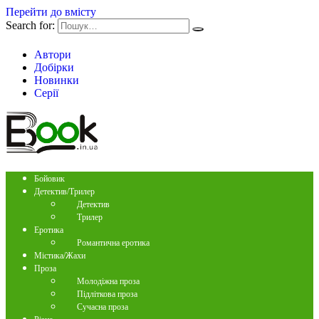
Перейти до вмісту
Search for:
Автори
Добірки
Новинки
Серії
Бойовик
Детектив/Трилер
Детектив
Трилер
Еротика
Романтична еротика
Містика/Жахи
Проза
Молодіжна проза
Підліткова проза
Сучасна проза