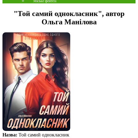
Міське фентезі
"Той самий однокласник", автор
Ольга Манілова
Назва:
Той самий однокласник