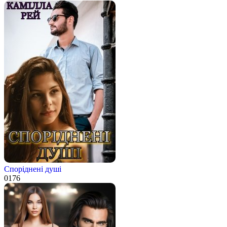
Споріднені душі
0
176