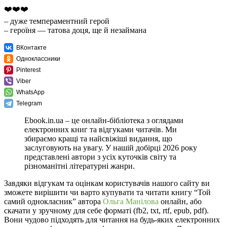
❤️❤️❤️
– дуже темпераментний герой
– героїня — татова доця, ще й незаймана
ВКонтакте
Одноклассники
Pinterest
Viber
WhatsApp
Telegram
Ebook.in.ua – це онлайн-бібліотека з оглядами
електронних книг та відгуками читачів. Ми
збираємо кращі та найсвіжіші видання, що
заслуговують на увагу. У нашій добірці 2026 року
представлені автори з усіх куточків світу та
різноманітні літературні жанри.
Завдяки відгукам та оцінкам користувачів нашого сайту ви
зможете вирішити чи варто купувати та читати книгу “Той
самий однокласник” автора
Ольга Манілова
онлайн, або
скачати у зручному для себе форматі (fb2, txt, rtf, epub, pdf).
Вони чудово підходять для читання на будь-яких електронних