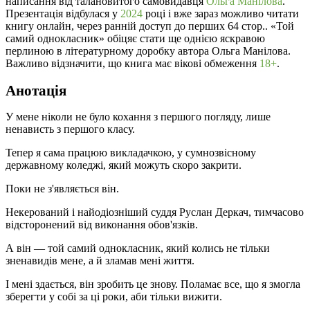
написання від талановитого самовидавця
Ольга Манілова
.
Презентація відбулася у
2024
році і вже зараз можливо читати
книгу онлайн, через ранній доступ до перших 64 стор.. «Той
самий однокласник» обіцяє стати ще однією яскравою
перлиною в літературному доробку автора Ольга Манілова.
Важливо відзначити, що книга має вікові обмеження
18+
.
Анотація
У мене ніколи не було кохання з першого погляду, лише
ненависть з першого класу.
Тепер я сама працюю викладачкою, у сумнозвісному
державному коледжі, який можуть скоро закрити.
Поки не з'являється він.
Некерований і найодіозніший суддя Руслан Деркач, тимчасово
відсторонений від виконання обов'язків.
А він — той самий однокласник, який колись не тільки
зненавидів мене, а й зламав мені життя.
І мені здається, він зробить це знову. Поламає все, що я змогла
зберегти у собі за ці роки, аби тільки вижити.