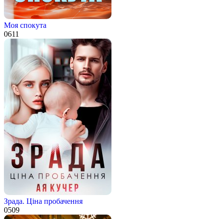
Моя спокута
0
611
Зрада. Ціна пробачення
0
509