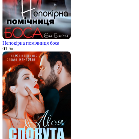
Непокірна помічниця боса
0
1.5к.