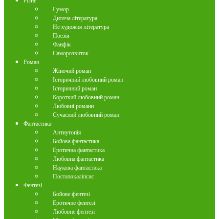
Різне
Гумор
Дитяча література
Не художня література
Поезія
Фанфік
Саморозвиток
Роман
Жіночий роман
Історичний любовний роман
Історичний роман
Короткий любовний роман
Любовні романи
Сучасний любовний роман
Фантастика
Антиутопія
Бойова фантастика
Еротична фантастика
Любовна фантастика
Наукова фантастика
Постапокаліпсис
Фентезі
Бойове фентезі
Еротичне фентезі
Любовне фентезі