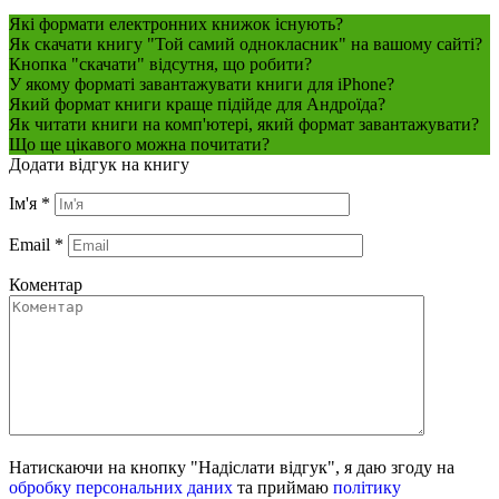
Які формати електронних книжок існують?
Як скачати книгу "Той самий однокласник" на вашому сайті?
Кнопка "скачати" відсутня, що робити?
У якому форматі завантажувати книги для iPhone?
Який формат книги краще підійде для Андроїда?
Як читати книги на комп'ютері, який формат завантажувати?
Що ще цікавого можна почитати?
Додати відгук на книгу
Ім'я
*
Email
*
Коментар
Натискаючи на кнопку "Надіслати відгук", я даю згоду на
обробку персональних даних
та приймаю
політику