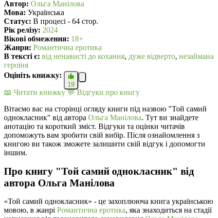
Автор:
Ольга Манілова
Мова:
Українська
Статус:
В процесі - 64 стор.
Рік релізу:
2024
Вікові обмеження:
18+
Жанри:
Романтична еротика
В текcті є:
від ненависті до кохання
,
дуже відверто
,
незаймана
героїня
Оцініть книжку:
19
📖 Читати книжку
💬 Відгуки про книгу
Вітаємо вас на сторінці огляду книги під назвою "Той самий
однокласник" від автора
Ольга Манілова
. Тут ви знайдете
анотацію та короткий зміст. Відгуки та оцінки читачів
допоможуть вам зробити свій вибір. Після ознайомлення з
книгою ви також зможете залишити свій відгук і допомогти
іншим.
Про книгу "Той самий однокласник" від
автора Ольга Манілова
«Той самий однокласник» - це захоплююча книга українською
мовою, в жанрі
Романтична еротика
, яка знаходиться на стадії