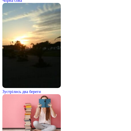
Чорна сова
Зустрілись два береги