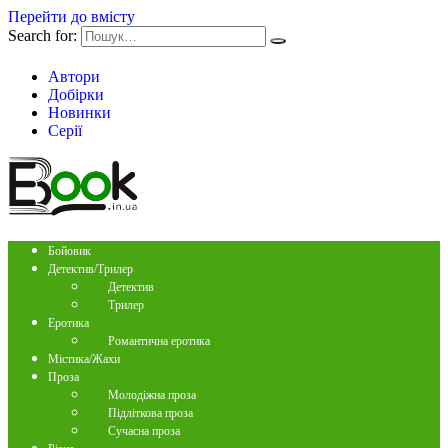
Перейти до вмісту
Search for:
Автори
Добірки
Новинки
Серії
Бойовик
Детектив/Трилер
Детектив
Трилер
Еротика
Романтична еротика
Містика/Жахи
Проза
Молодіжна проза
Підліткова проза
Сучасна проза