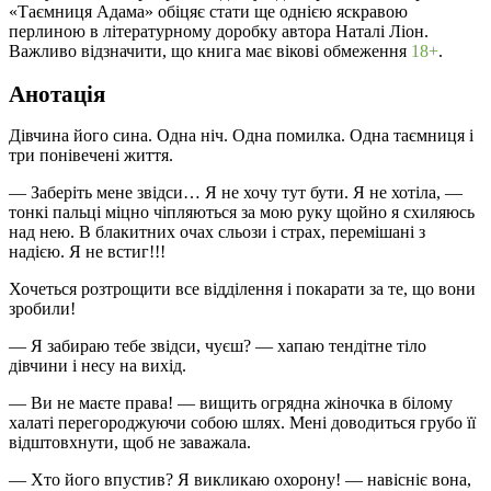
«Таємниця Адама» обіцяє стати ще однією яскравою
перлиною в літературному доробку автора Наталі Ліон.
Важливо відзначити, що книга має вікові обмеження
18+
.
Анотація
Дівчина його сина. Одна ніч. Одна помилка. Одна таємниця і
три понівечені життя.
— Заберіть мене звідси… Я не хочу тут бути. Я не хотіла, —
тонкі пальці міцно чіпляються за мою руку щойно я схиляюсь
над нею. В блакитних очах сльози і страх, перемішані з
надією. Я не встиг!!!
Хочеться розтрощити все відділення і покарати за те, що вони
зробили!
— Я забираю тебе звідси, чуєш? — хапаю тендітне тіло
дівчини і несу на вихід.
— Ви не маєте права! — вищить огрядна жіночка в білому
халаті перегороджуючи собою шлях. Мені доводиться грубо її
відштовхнути, щоб не заважала.
— Хто його впустив? Я викликаю охорону! — навісніє вона,