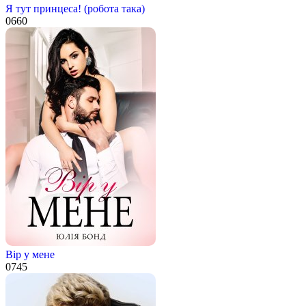
Я тут принцеса! (робота така)
0
660
Вір у мене
0
745