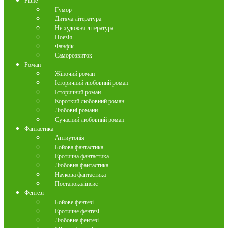
Різне
Гумор
Дитяча література
Не художня література
Поезія
Фанфік
Саморозвиток
Роман
Жіночий роман
Історичний любовний роман
Історичний роман
Короткий любовний роман
Любовні романи
Сучасний любовний роман
Фантастика
Антиутопія
Бойова фантастика
Еротична фантастика
Любовна фантастика
Наукова фантастика
Постапокаліпсис
Фентезі
Бойове фентезі
Еротичне фентезі
Любовне фентезі