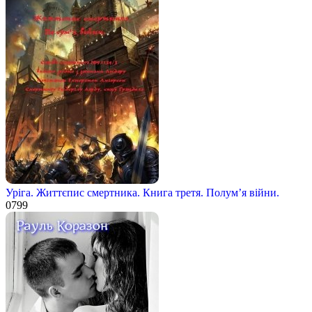
Уріга. Життєпис смертника. Книга третя. Полум’я війни.
0
799