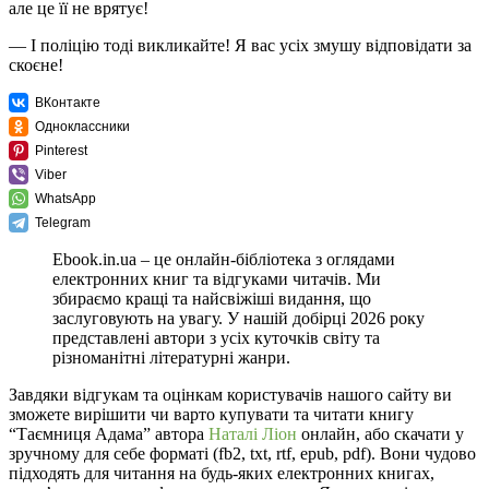
але це її не врятує!
— І поліцію тоді викликайте! Я вас усіх змушу відповідати за
скоєне!
ВКонтакте
Одноклассники
Pinterest
Viber
WhatsApp
Telegram
Ebook.in.ua – це онлайн-бібліотека з оглядами
електронних книг та відгуками читачів. Ми
збираємо кращі та найсвіжіші видання, що
заслуговують на увагу. У нашій добірці 2026 року
представлені автори з усіх куточків світу та
різноманітні літературні жанри.
Завдяки відгукам та оцінкам користувачів нашого сайту ви
зможете вирішити чи варто купувати та читати книгу
“Таємниця Адама” автора
Наталі Ліон
онлайн, або скачати у
зручному для себе форматі (fb2, txt, rtf, epub, pdf). Вони чудово
підходять для читання на будь-яких електронних книгах,