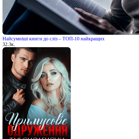
Найсумніші книги до сліз – ТОП-10 найкращих
3
2.3к.