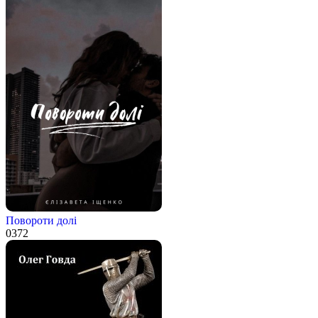
Повороти долі
0
372