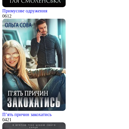
Примусове одруження
0
612
П’ять причин закохатись
0
421