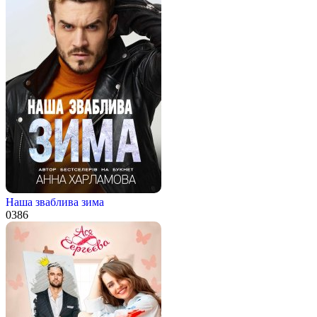
Наша зваблива зима
0
386