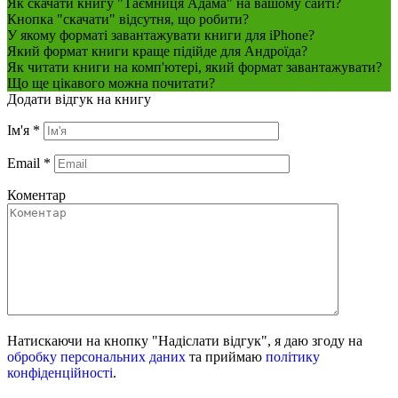
Як скачати книгу "Таємниця Адама" на вашому сайті?
Кнопка "скачати" відсутня, що робити?
У якому форматі завантажувати книги для iPhone?
Який формат книги краще підійде для Андроїда?
Як читати книги на комп'ютері, який формат завантажувати?
Що ще цікавого можна почитати?
Додати відгук на книгу
Ім'я
*
Email
*
Коментар
Натискаючи на кнопку "Надіслати відгук", я даю згоду на
обробку персональних даних
та приймаю
політику
конфіденційності
.