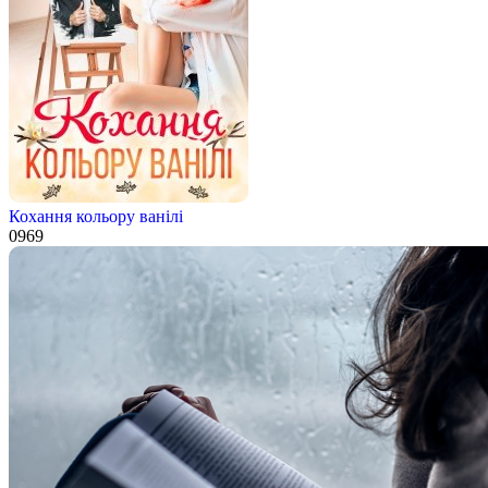
Кохання кольору ванiлi
0
969