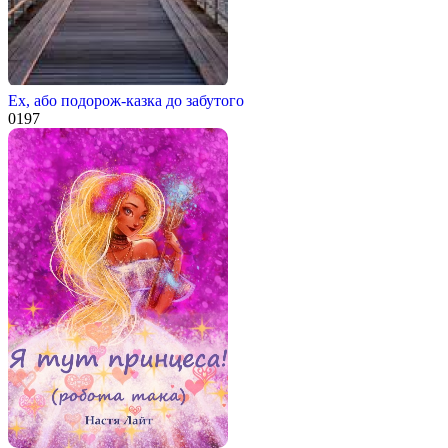
Ех, або подорож-казка до забутого
0
197