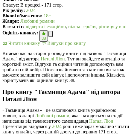
Статус:
В процесі - 171 стор.
Рік релізу:
2024
Вікові обмеження:
18+
Жанри:
Любовні романи
В текcті є:
відверто і емоційно
,
ніжна героїня
,
різниця у віці
Оцініть книжку:
38
📖 Читати книжку
💬 Відгуки про книгу
Вітаємо вас на сторінці огляду книги під назвою "Таємниця
Адама" від автора
Наталі Ліон
. Тут ви знайдете анотацію та
короткий зміст. Відгуки та оцінки читачів допоможуть вам
зробити свій вибір. Після ознайомлення з книгою ви також
зможете залишити свій відгук і допомогти іншим. Кількість
користувачів які оцінили книгу: 38.
Про книгу "Таємниця Адама" від автора
Наталі Ліон
«Таємниця Адама» - це захоплююча книга українською
мовою, в жанрі
Любовні романи
, яка знаходиться на стадії
написання від талановитого самовидавця
Наталі Ліон
.
Презентація відбулася у
2024
році і вже зараз можливо читати
книгу онлайн, через ранній доступ до перших 171 стор..