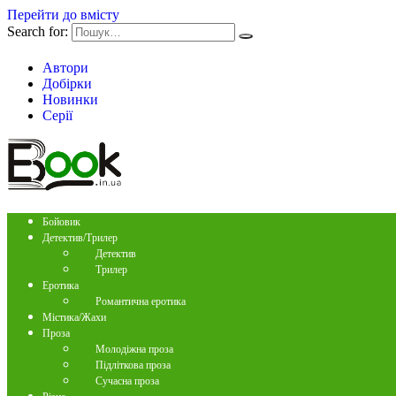
Перейти до вмісту
Search for:
Автори
Добірки
Новинки
Серії
Бойовик
Детектив/Трилер
Детектив
Трилер
Еротика
Романтична еротика
Містика/Жахи
Проза
Молодіжна проза
Підліткова проза
Сучасна проза