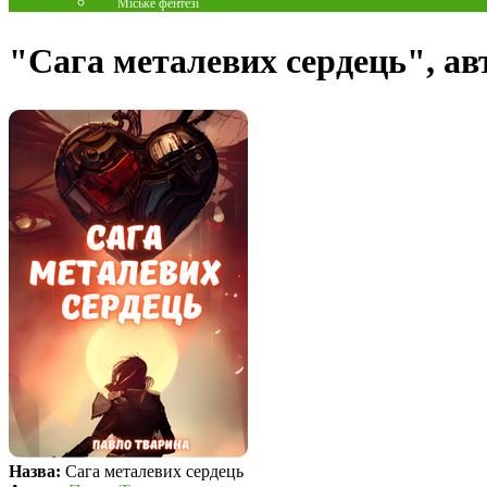
Міське фентезі
"Сага металевих сердець", а
Назва:
Сага металевих сердець