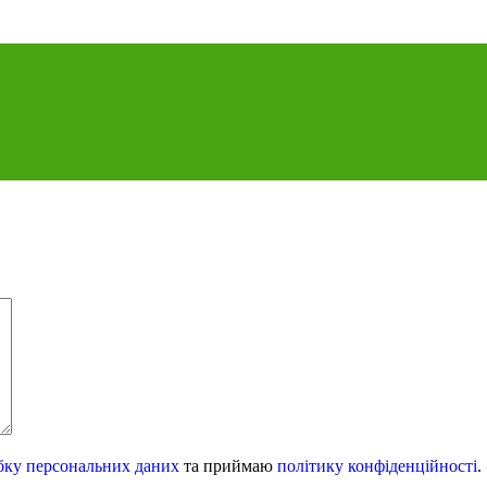
бку персональних даних
та приймаю
політику конфіденційності
.