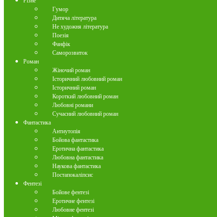
Різне
Гумор
Дитяча література
Не художня література
Поезія
Фанфік
Саморозвиток
Роман
Жіночий роман
Історичний любовний роман
Історичний роман
Короткий любовний роман
Любовні романи
Сучасний любовний роман
Фантастика
Антиутопія
Бойова фантастика
Еротична фантастика
Любовна фантастика
Наукова фантастика
Постапокаліпсис
Фентезі
Бойове фентезі
Еротичне фентезі
Любовне фентезі