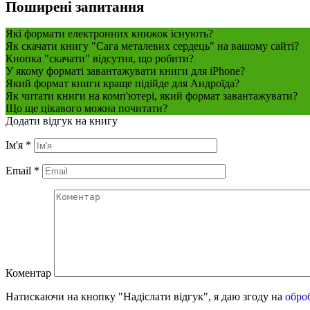
Поширені запитання
Які формати електронних книжок існують?
Як скачати книгу "Сага металевих сердець" на вашому сайті?
Кнопка "скачати" відсутня, що робити?
У якому форматі завантажувати книги для iPhone?
Який формат книги краще підійде для Андроїда?
Як читати книги на комп'ютері, який формат завантажувати?
Що ще цікавого можна почитати?
Додати відгук на книгу
Ім'я
*
Email
*
Коментар
Натискаючи на кнопку "Надіслати відгук", я даю згоду на
обро