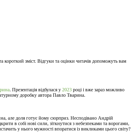
 та короткий зміст. Відгуки та оцінки читачів допоможуть вам
рина
. Презентація відбулася у
2023
році і вже зараз можливо
ературному доробку автора Павло Тварина.
ина, але доля готує йому сюрприз. Несподівано Андрій
крити в собі нові сили, зіткнутися з небезпеками та ворогами,
истачить у нього мужності впоратися із викликами цього світу?