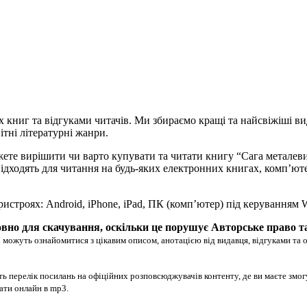
х книг та відгуками читачів. Ми збираємо кращі та найсвіжіші ви
ітні літературні жанри.
жете вирішити чи варто купувати та читати книгу “Сага металев
ово підходять для читання на будь-яких електронних книгах, комп’
ристроях: Android, iPhone, iPad, ПК (комп’ютер) під керуванням
вно для скачування, оскільки це порушує Авторське право т
 можуть ознайомитися з цікавим описом, анотацією від видавця, відгуками та 
ь перелік посилань на офіційних розповсюджувачів контенту, де ви маєте змо
хати онлайн в mp3.