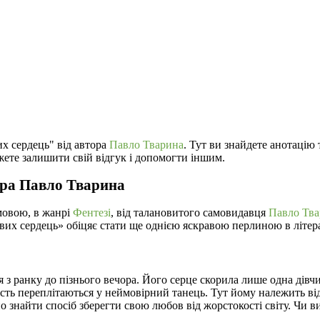
их сердець" від автора
Павло Тварина
. Тут ви знайдете анотацію
жете залишити свій відгук і допомогти іншим.
ора Павло Тварина
мовою, в жанрі
Фентезі
, від талановитого самовидавця
Павло Тва
алевих сердець» обіцяє стати ще однією яскравою перлиною в літ
з ранку до пізнього вечора. Його серце скорила лише одна дівч
ість переплітаються у неймовірний танець. Тут йому належить від
 знайти спосіб зберегти свою любов від жорстокості світу. Чи в