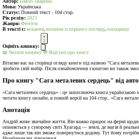
Автор:
Павло Тварина
Мова:
Українська
Статус:
Повний текст - 104 стор.
Рік релізу:
2023
Жанри:
Фентезі
В текcті є:
кохання
,
кохання із першого погляду
,
попаданці
2
Оцініть книжку:
📖 Читати книжку
💬 Відгуки про книгу
Вітаємо вас на сторінці огляду книги під назвою "Сага металев
зробити свій вибір. Після ознайомлення з книгою ви також змо
Про книгу "Сага металевих сердець" від авт
«Сага металевих сердець» - це захоплююча книга українською 
читати книгу онлайн, в повній версії на 104 стор.. «Сага мет
Анотація
Андрій живе звичайне життя. Він важко працює на фермі щодня 
опиняється у суворому світі Хуагард — землі, де магія й реальн
адже лише так він зможе повернутися додому. Тут йому потрібно
Незабаром ми дізнаємося…..