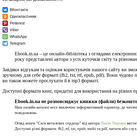
ВКонтакте
Одноклассники
Pinterest
Viber
WhatsApp
Telegram
Ebook.in.ua – це онлайн-бібліотека з оглядами електронни
року представлені автори з усіх куточків світу та різноман
Завдяки відгукам та оцінкам користувачів нашого сайту ви змо
зручному для себе форматі (fb2, txt, rtf, epub, pdf). Вони чуд
ви також можете прослухати її в mp3 форматі.
Доступні формати книг, придатні для використання на різних п
Ebook.in.ua не розповсюджує книжки (файли) безкошто
Наш онлайн каталог несе виключно інформативний характер, де читачі
повідомлень.
Огляд книги “Сага металевих сердець” від автора
Павло Тварина
містит
Доступні різні формати: fb2, rtf, txt, epub, mobi та pdf, читати або слу