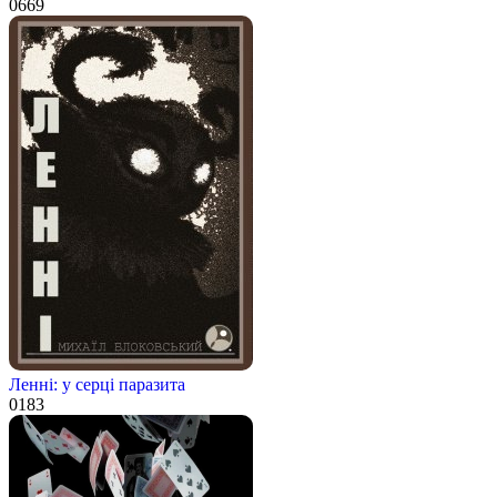
0
669
Ленні: у серці паразита
0
183