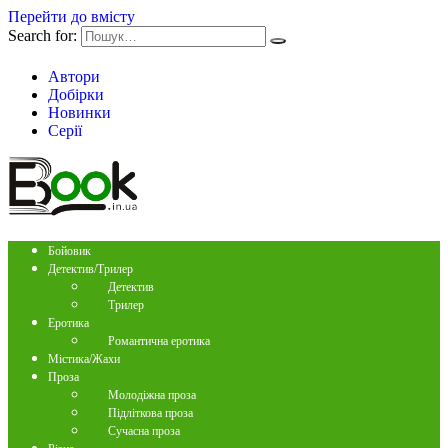
Перейти до вмісту
Search for:
Автори
Добірки
Новинки
Серії
Бойовик
Детектив/Трилер
Детектив
Трилер
Еротика
Романтична еротика
Містика/Жахи
Проза
Молодіжна проза
Підліткова проза
Сучасна проза