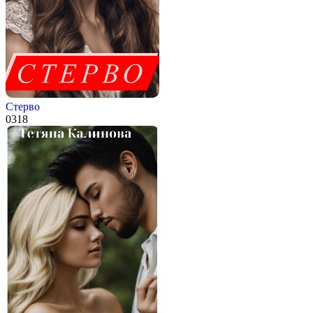
Стерво
0
318