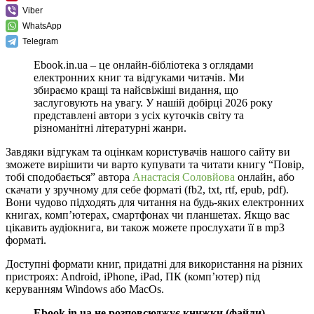
Viber
WhatsApp
Telegram
Ebook.in.ua – це онлайн-бібліотека з оглядами
електронних книг та відгуками читачів. Ми
збираємо кращі та найсвіжіші видання, що
заслуговують на увагу. У нашій добірці 2026 року
представлені автори з усіх куточків світу та
різноманітні літературні жанри.
Завдяки відгукам та оцінкам користувачів нашого сайту ви
зможете вирішити чи варто купувати та читати книгу “Повір,
тобі сподобається” автора
Анастасія Соловйова
онлайн, або
скачати у зручному для себе форматі (fb2, txt, rtf, epub, pdf).
Вони чудово підходять для читання на будь-яких електронних
книгах, комп’ютерах, смартфонах чи планшетах. Якщо вас
цікавить аудіокнига, ви також можете прослухати її в mp3
форматі.
Доступні формати книг, придатні для використання на різних
пристроях: Android, iPhone, iPad, ПК (комп’ютер) під
керуванням Windows або MacOs.
Ebook.in.ua не розповсюджує книжки (файли)