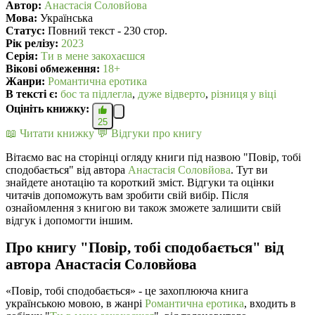
Автор:
Анастасія Соловйова
Мова:
Українська
Статус:
Повний текст - 230 стор.
Рік релізу:
2023
Серія:
Ти в мене закохаєшся
Вікові обмеження:
18+
Жанри:
Романтична еротика
В текcті є:
бос та підлегла
,
дуже відверто
,
різниця у віці
Оцініть книжку:
25
📖 Читати книжку
💬 Відгуки про книгу
Вітаємо вас на сторінці огляду книги під назвою "Повір, тобі
сподобається" від автора
Анастасія Соловйова
. Тут ви
знайдете анотацію та короткий зміст. Відгуки та оцінки
читачів допоможуть вам зробити свій вибір. Після
ознайомлення з книгою ви також зможете залишити свій
відгук і допомогти іншим.
Про книгу "Повір, тобі сподобається" від
автора Анастасія Соловйова
«Повір, тобі сподобається» - це захоплююча книга
українською мовою, в жанрі
Романтична еротика
, входить в