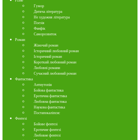
Різне
Гумор
Дитяча література
Не художня література
Поезія
Фанфік
Саморозвиток
Роман
Жіночий роман
Історичний любовний роман
Історичний роман
Короткий любовний роман
Любовні романи
Сучасний любовний роман
Фантастика
Антиутопія
Бойова фантастика
Еротична фантастика
Любовна фантастика
Наукова фантастика
Постапокаліпсис
Фентезі
Бойове фентезі
Еротичне фентезі
Любовне фентезі