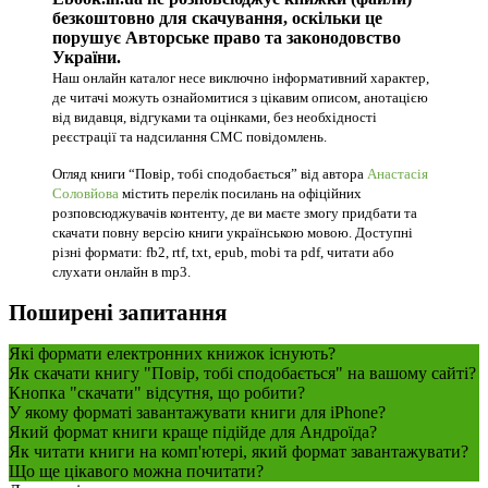
безкоштовно для скачування, оскільки це
порушує Авторське право та законодовство
України.
Наш онлайн каталог несе виключно інформативний характер,
де читачі можуть ознайомитися з цікавим описом, анотацією
від видавця, відгуками та оцінками, без необхідності
реєстрації та надсилання СМС повідомлень.
Огляд книги “Повір, тобі сподобається” від автора
Анастасія
Соловйова
містить перелік посилань на офіційних
розповсюджувачів контенту, де ви маєте змогу придбати та
скачати повну версію книги українською мовою. Доступні
різні формати: fb2, rtf, txt, epub, mobi та pdf, читати або
слухати онлайн в mp3.
Поширені запитання
Які формати електронних книжок існують?
Як скачати книгу "Повір, тобі сподобається" на вашому сайті?
Кнопка "скачати" відсутня, що робити?
У якому форматі завантажувати книги для iPhone?
Який формат книги краще підійде для Андроїда?
Як читати книги на комп'ютері, який формат завантажувати?
Що ще цікавого можна почитати?