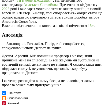
добірку "
Ти в мене закохаєшся
", від талановитого
самовидавця
Анастасія Соловйова
. Презентація відбулася у
2023
році і вже зараз можливо читати книгу онлайн, в повній
версії на 230 стор.. «Повір, тобі сподобається» обіцяє стати ще
однією яскравою перлиною в літературному доробку автора
Анастасія Соловйова.
Важливо відзначити, що книга має вікові обмеження
18+
.
Анотація
— Заплющ очі. Розслабся. Повір, тобі сподобається, —
спокусливо шепоче Деспот на вушко.
Деспот. Арсеній. Мій колишній професор і біг бос, який
принизив мене на співбесіді. В той же день ми зустрілися на
еротичній вечірці, де він мене не впізнав. Я скористалася цим,
піддалася спокусі, не уявляючи, що зовсім скоро буду
працювати на Деспота.
І як тепер розгледіти в ньому боса, а не чоловіка, з яким я
провела божевільну пристрасну ніч?..
ВКонтакте
Одноклассники
Pinterest