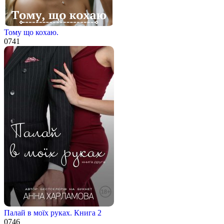
Тому що кохаю.
0
741
Палай в моїх руках. Книга 2
0
746