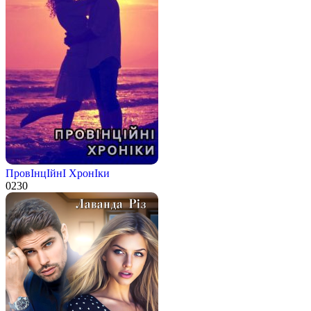
ПровІнцІйнІ ХронІки
0
230