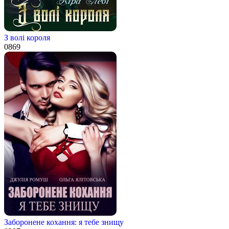
З волі короля
0
869
Заборонене кохання: я тебе знищу