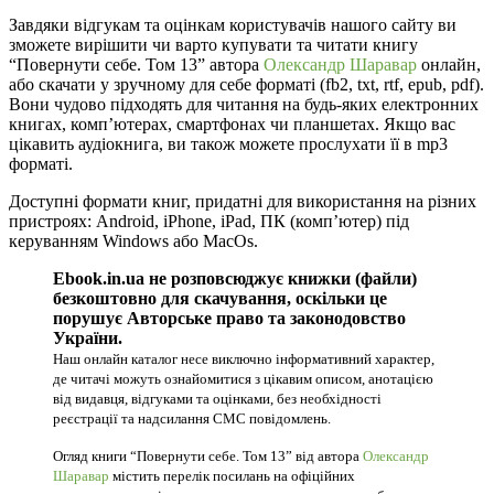
Завдяки відгукам та оцінкам користувачів нашого сайту ви
зможете вирішити чи варто купувати та читати книгу
“Повернути себе. Том 13” автора
Олександр Шаравар
онлайн,
або скачати у зручному для себе форматі (fb2, txt, rtf, epub, pdf).
Вони чудово підходять для читання на будь-яких електронних
книгах, комп’ютерах, смартфонах чи планшетах. Якщо вас
цікавить аудіокнига, ви також можете прослухати її в mp3
форматі.
Доступні формати книг, придатні для використання на різних
пристроях: Android, iPhone, iPad, ПК (комп’ютер) під
керуванням Windows або MacOs.
Ebook.in.ua не розповсюджує книжки (файли)
безкоштовно для скачування, оскільки це
порушує Авторське право та законодовство
України.
Наш онлайн каталог несе виключно інформативний характер,
де читачі можуть ознайомитися з цікавим описом, анотацією
від видавця, відгуками та оцінками, без необхідності
реєстрації та надсилання СМС повідомлень.
Огляд книги “Повернути себе. Том 13” від автора
Олександр
Шаравар
містить перелік посилань на офіційних