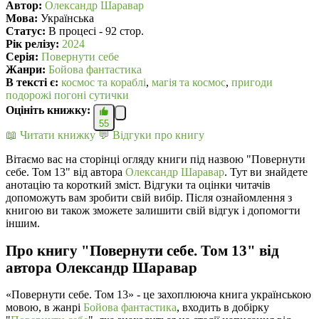
Автор:
Олександр Шаравар
Мова:
Українська
Статус:
В процесі - 92 стор.
Рік релізу:
2024
Серія:
Повернути себе
Жанри:
Бойова фантастика
В текcті є:
космос та кораблі
,
магія та космос
,
пригоди
подорожі погоні сутички
Оцініть книжку:
55
📖 Читати книжку
💬 Відгуки про книгу
Вітаємо вас на сторінці огляду книги під назвою "Повернути
себе. Том 13" від автора
Олександр Шаравар
. Тут ви знайдете
анотацію та короткий зміст. Відгуки та оцінки читачів
допоможуть вам зробити свій вибір. Після ознайомлення з
книгою ви також зможете залишити свій відгук і допомогти
іншим.
Про книгу "Повернути себе. Том 13" від
автора Олександр Шаравар
«Повернути себе. Том 13» - це захоплююча книга українською
мовою, в жанрі
Бойова фантастика
, входить в добірку