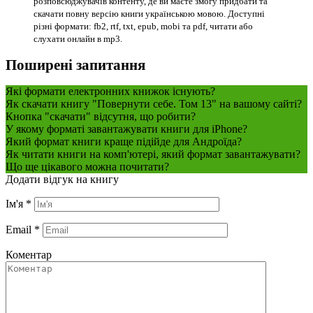
розповсюджувачів контенту, де ви маєте змогу придбати та
скачати повну версію книги українською мовою. Доступні
різні формати: fb2, rtf, txt, epub, mobi та pdf, читати або
слухати онлайн в mp3.
Поширені запитання
Які формати електронних книжок існують?
Як скачати книгу "Повернути себе. Том 13" на вашому сайті?
Кнопка "скачати" відсутня, що робити?
У якому форматі завантажувати книги для iPhone?
Який формат книги краще підійде для Андроїда?
Як читати книги на комп'ютері, який формат завантажувати?
Що ще цікавого можна почитати?
Додати відгук на книгу
Ім'я
*
Email
*
Коментар