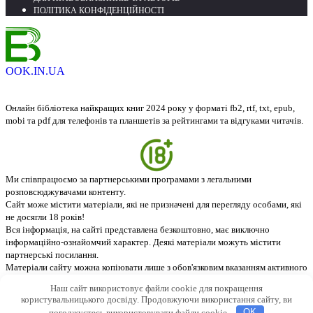
ПОЛІТИКА КОНФІДЕНЦІЙНОСТІ
OOK.IN.UA
Онлайн бібліотека найкращих книг 2024 року у форматі fb2, rtf, txt, epub,
mobi та pdf для телефонів та планшетів за рейтингами та відгуками читачів.
Ми співпрацюємо за партнерськими програмами з легальними
розповсюджувачами контенту.
Сайт може містити матеріали, які не призначені для перегляду особами, які
не досягли 18 років!
Вся інформація, на сайті представлена безкоштовно, має виключно
інформаційно-ознайомчий характер. Деякі матеріали можуть містити
партнерські посилання.
Матеріали сайту можна копіювати лише з обов'язковим вказанням активного
посилання на джерело - ebook.in.ua. © 2026
Наш сайт використовує файли cookie для покращення
користувальницького досвіду. Продовжуючи використання сайту, ви
погоджуєтесь використовувати файли cookie.
OK