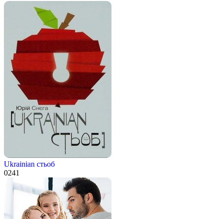
Ukrainian стьоб
0
241