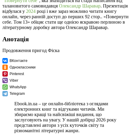
"
Повернути себе
", яка знаходиться на стадії написання від
талановитого самовидавця
Олександр Шаравар
. Презентація
відбулася у
2024
році і вже зараз можливо читати книгу
онлайн, через ранній доступ до перших 92 стор.. «Повернути
себе. Том 13» обіцяє стати ще однією яскравою перлиною в
літературному доробку автора Олександр Шаравар.
Анотація
Продовження пригод Фіска
ВКонтакте
Одноклассники
Pinterest
Viber
WhatsApp
Telegram
Ebook.in.ua – це онлайн-бібліотека з оглядами
електронних книг та відгуками читачів. Ми
збираємо кращі та найсвіжіші видання, що
заслуговують на увагу. У нашій добірці 2026 року
представлені автори з усіх куточків світу та
різноманітні літературні жанри.