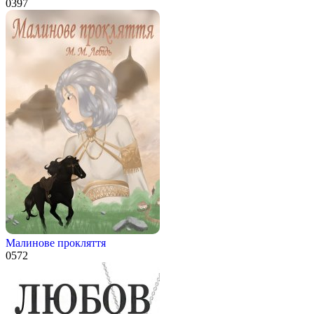
0
397
Малинове прокляття
0
572