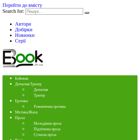
Перейти до вмісту
Search for:
Автори
Добірки
Новинки
Серії
Бойовик
Детектив/Трилер
Детектив
Трилер
Еротика
Романтична еротика
Містика/Жахи
Проза
Молодіжна проза
Підліткова проза
Сучасна проза