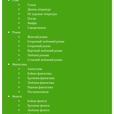
Різне
Гумор
Дитяча література
Не художня література
Поезія
Фанфік
Саморозвиток
Роман
Жіночий роман
Історичний любовний роман
Історичний роман
Короткий любовний роман
Любовні романи
Сучасний любовний роман
Фантастика
Антиутопія
Бойова фантастика
Еротична фантастика
Любовна фантастика
Наукова фантастика
Постапокаліпсис
Фентезі
Бойове фентезі
Еротичне фентезі
Любовне фентезі