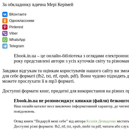
За обкладинку вдячна Мері Керімей
ВКонтакте
Одноклассники
Pinterest
Viber
WhatsApp
Telegram
Ebook.in.ua – це онлайн-бібліотека з оглядами електронни
року представлені автори з усіх куточків світу та різноман
Завдяки відгукам та оцінкам користувачів нашого сайту ви змо
для себе форматі (fb2, txt, rtf, epub, pdf). Вони чудово підхо
можете прослухати її в mp3 форматі.
Доступні формати книг, придатні для використання на різних п
Ebook.in.ua не розповсюджує книжки (файли) безкошто
Наш онлайн каталог несе виключно інформативний характер, де читачі
повідомлень.
Огляд книги “Подаруй мені себе” від автора
Ксенія Демиденко
містить
Доступні різні формати: fb2, rtf, txt, epub, mobi та pdf, читати або слу