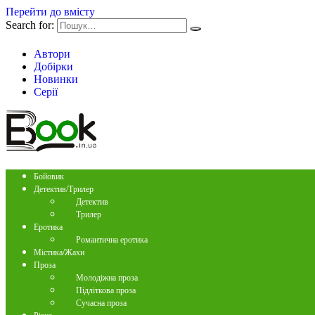
Перейти до вмісту
Search for:
Автори
Добірки
Новинки
Серії
Бойовик
Детектив/Трилер
Детектив
Трилер
Еротика
Романтична еротика
Містика/Жахи
Проза
Молодіжна проза
Підліткова проза
Сучасна проза