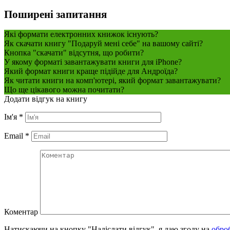
Поширені запитання
Які формати електронних книжок існують?
Як скачати книгу "Подаруй мені себе" на вашому сайті?
Кнопка "скачати" відсутня, що робити?
У якому форматі завантажувати книги для iPhone?
Який формат книги краще підійде для Андроїда?
Як читати книги на комп'ютері, який формат завантажувати?
Що ще цікавого можна почитати?
Додати відгук на книгу
Ім'я
*
Email
*
Коментар
Натискаючи на кнопку "Надіслати відгук", я даю згоду на
обро