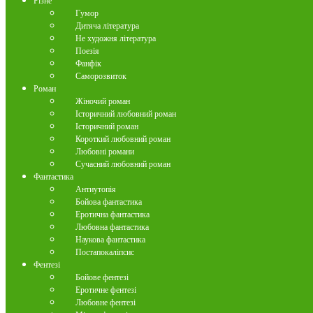
Різне
Гумор
Дитяча література
Не художня література
Поезія
Фанфік
Саморозвиток
Роман
Жіночий роман
Історичний любовний роман
Історичний роман
Короткий любовний роман
Любовні романи
Сучасний любовний роман
Фантастика
Антиутопія
Бойова фантастика
Еротична фантастика
Любовна фантастика
Наукова фантастика
Постапокаліпсис
Фентезі
Бойове фентезі
Еротичне фентезі
Любовне фентезі