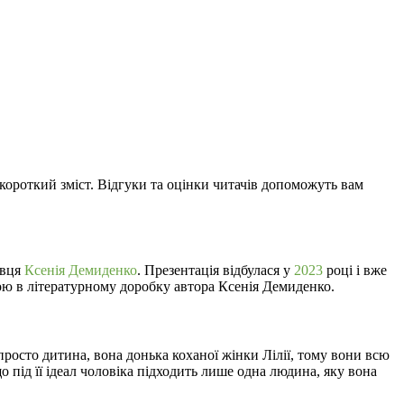
 короткий зміст. Відгуки та оцінки читачів допоможуть вам
авця
Ксенія Демиденко
. Презентація відбулася у
2023
році і вже
ною в літературному доробку автора Ксенія Демиденко.
е просто дитина, вона донька коханої жінки Лілії, тому вони всю
 під її ідеал чоловіка підходить лише одна людина, яку вона