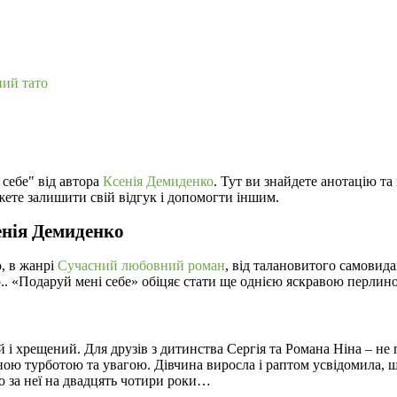
ий тато
 себе" від автора
Ксенія Демиденко
. Тут ви знайдете анотацію та
жете залишити свій відгук і допомогти іншим.
енія Демиденко
, в жанрі
Сучасний любовний роман
, від талановитого самовид
ор.. «Подаруй мені себе» обіцяє стати ще однією яскравою перли
ний і хрещений. Для друзів з дитинства Сергія та Романа Ніна – н
ою турботою та увагою. Дівчина виросла і раптом усвідомила, що
о за неї на двадцять чотири роки…