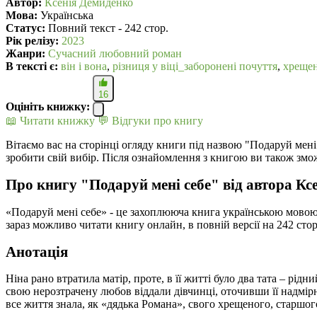
Автор:
Ксенія Демиденко
Мова:
Українська
Статус:
Повний текст - 242 стор.
Рік релізу:
2023
Жанри:
Сучасний любовний роман
В текcті є:
він і вона
,
різниця у віці_заборонені почуття
,
хрещен
16
Оцініть книжку:
📖 Читати книжку
💬 Відгуки про книгу
Вітаємо вас на сторінці огляду книги під назвою "Подаруй мені
зробити свій вибір. Після ознайомлення з книгою ви також змо
Про книгу "Подаруй мені себе" від автора Кс
«Подаруй мені себе» - це захоплююча книга українською мовою
зараз можливо читати книгу онлайн, в повній версії на 242 ст
Анотація
Ніна рано втратила матір, проте, в її житті було два тата – рід
свою нерозтрачену любов віддали дівчинці, оточивши її надмірн
все життя знала, як «дядька Романа», свого хрещеного, старшог