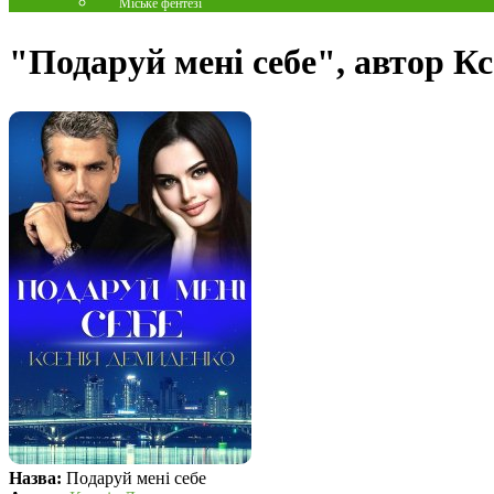
Міське фентезі
"Подаруй мені себе", автор К
Назва:
Подаруй мені себе