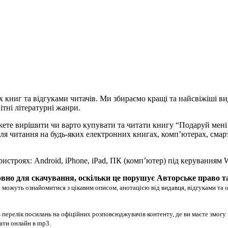
х книг та відгуками читачів. Ми збираємо кращі та найсвіжіші ви
ітні літературні жанри.
жете вирішити чи варто купувати та читати книгу “Подаруй мені
дять для читання на будь-яких електронних книгах, комп’ютерах, с
ристроях: Android, iPhone, iPad, ПК (комп’ютер) під керуванням
вно для скачування, оскільки це порушує Авторське право т
 можуть ознайомитися з цікавим описом, анотацією від видавця, відгуками та 
 перелік посилань на офіційних розповсюджувачів контенту, де ви маєте змогу
хати онлайн в mp3.