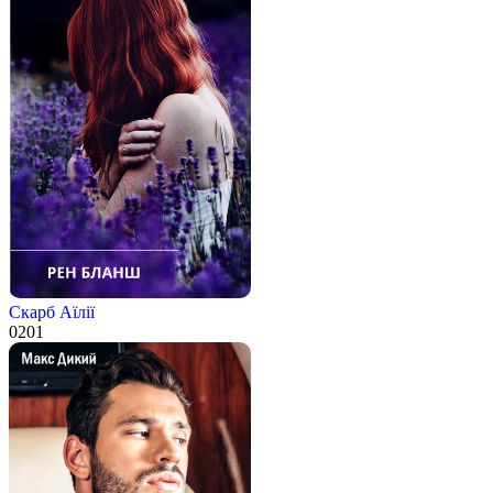
Скарб Аїлії
0
201