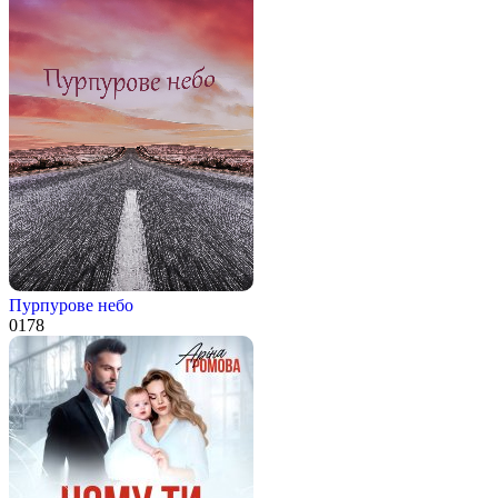
Пурпурове небо
0
178