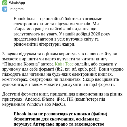
WhatsApp
Telegram
Ebook.in.ua – це онлайн-бібліотека з оглядами
електронних книг та відгуками читачів. Ми
збираємо кращі та найсвіжіші видання, що
заслуговують на увагу. У нашій добірці 2026 року
представлені автори з усіх куточків світу та
різноманітні літературні жанри.
Завдяки відгукам та оцінкам користувачів нашого сайту ви
зможете вирішити чи варто купувати та читати книгу
“Південна Корона” автора
Квін Тесс
онлайн, або скачати у
зручному для себе форматі (fb2, txt, rtf, epub, pdf). Вони чудово
підходять для читання на будь-яких електронних книгах,
комп’ютерах, смартфонах чи планшетах. Якщо вас цікавить
аудіокнига, ви також можете прослухати її в mp3 форматі.
Доступні формати книг, придатні для використання на різних
пристроях: Android, iPhone, iPad, ПК (комп’ютер) під
керуванням Windows або MacOs.
Ebook.in.ua не розповсюджує книжки (файли)
безкоштовно для скачування, оскільки це
порушує Авторське право та законодовство