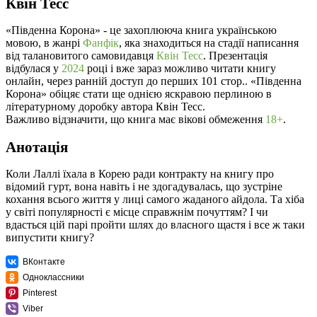
Квін Тесс
«Південна Корона» - це захоплююча книга українською
мовою, в жанрі
Фанфік
, яка знаходиться на стадії написання
від талановитого самовидавця
Квін Тесс
. Презентація
відбулася у
2024
році і вже зараз можливо читати книгу
онлайн, через ранній доступ до перших 101 стор.. «Південна
Корона» обіцяє стати ще однією яскравою перлиною в
літературному доробку автора Квін Тесс.
Важливо відзначити, що книга має вікові обмеження
18+
.
Анотація
Коли Лаллі їхала в Корею ради контракту на книгу про
відомий гурт, вона навіть і не здогадувалась, що зустріне
кохання всього життя у лиці самого жаданого айдола. Та хіба
у світі популярності є місце справжнім почуттям? І чи
вдасться цій парі пройти шлях до власного щастя і все ж таки
випустити книгу?
ВКонтакте
Одноклассники
Pinterest
Viber