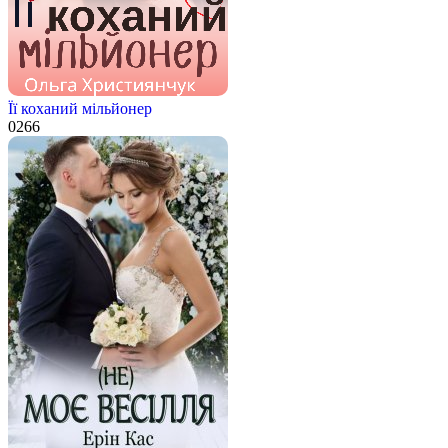
Її коханий мільйонер
0
266