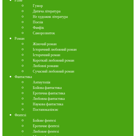
Різне
Гумор
Дитяча література
Не художня література
Поезія
Фанфік
Саморозвиток
Роман
Жіночий роман
Історичний любовний роман
Історичний роман
Короткий любовний роман
Любовні романи
Сучасний любовний роман
Фантастика
Антиутопія
Бойова фантастика
Еротична фантастика
Любовна фантастика
Наукова фантастика
Постапокаліпсис
Фентезі
Бойове фентезі
Еротичне фентезі
Любовне фентезі