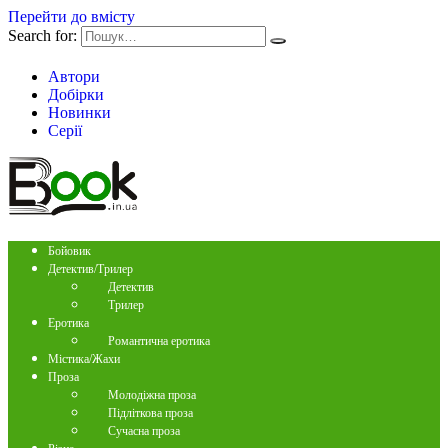
Перейти до вмісту
Search for:
Автори
Добірки
Новинки
Серії
Бойовик
Детектив/Трилер
Детектив
Трилер
Еротика
Романтична еротика
Містика/Жахи
Проза
Молодіжна проза
Підліткова проза
Сучасна проза