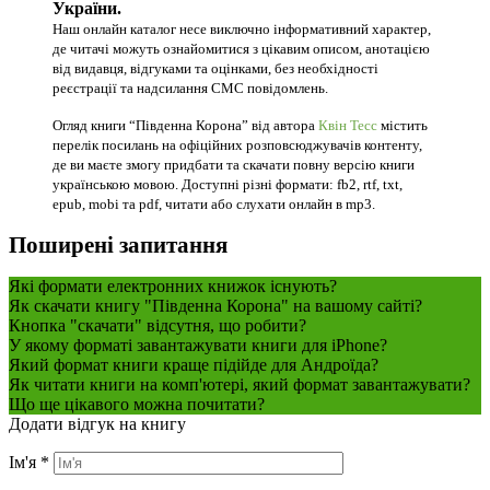
України.
Наш онлайн каталог несе виключно інформативний характер,
де читачі можуть ознайомитися з цікавим описом, анотацією
від видавця, відгуками та оцінками, без необхідності
реєстрації та надсилання СМС повідомлень.
Огляд книги “Південна Корона” від автора
Квін Тесс
містить
перелік посилань на офіційних розповсюджувачів контенту,
де ви маєте змогу придбати та скачати повну версію книги
українською мовою. Доступні різні формати: fb2, rtf, txt,
epub, mobi та pdf, читати або слухати онлайн в mp3.
Поширені запитання
Які формати електронних книжок існують?
Як скачати книгу "Південна Корона" на вашому сайті?
Кнопка "скачати" відсутня, що робити?
У якому форматі завантажувати книги для iPhone?
Який формат книги краще підійде для Андроїда?
Як читати книги на комп'ютері, який формат завантажувати?
Що ще цікавого можна почитати?
Додати відгук на книгу
Ім'я
*