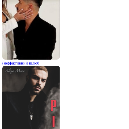
(не)фіктивний шлюб