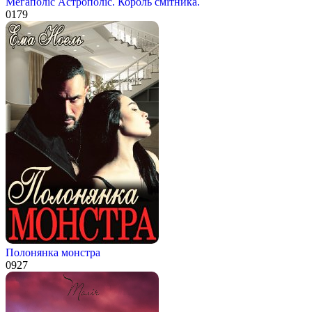
Мегаполіс Астрополіс. Король смітника.
0
179
Полонянка монстра
0
927