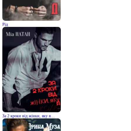
Рід
За 2 кроки від жінки, яку я…