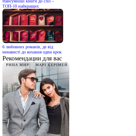
Найсумніші книги до сліз –
ТОП-10 найкращих
6 любовних романів, де від
ненависті до кохання один крок
Рекомендации для вас