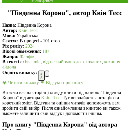
Міське фентезі
"Південна Корона", автор Квін Тесс
Назва:
Південна Корона
Автор:
Квін Тесс
Мова:
Українська
Статус:
В процесі - 101 стор.
Рік релізу:
2024
Вікові обмеження:
18+
Жанри:
Фанфік
В текcті є:
bts jimin
,
від незнайомців до закоханих
,
кохання
айдола
Оцініть книжку:
8
📖 Читати книжку
💬 Відгуки про книгу
Вітаємо вас на сторінці огляду книги під назвою "Південна
Корона" від автора
Квін Тесс
. Тут ви знайдете анотацію та
короткий зміст. Відгуки та оцінки читачів допоможуть вам
зробити свій вибір. Після ознайомлення з книгою ви також
зможете залишити свій відгук і допомогти іншим.
Про книгу "Південна Корона" від автора