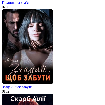
Помилкова сім’я
0
266
Згадай, щоб забути
0
182