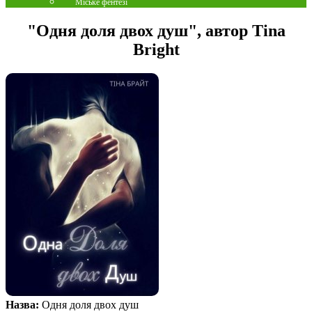
Міське фентезі
"Одня доля двох душ", автор Tina
Bright
Назва:
Одня доля двох душ