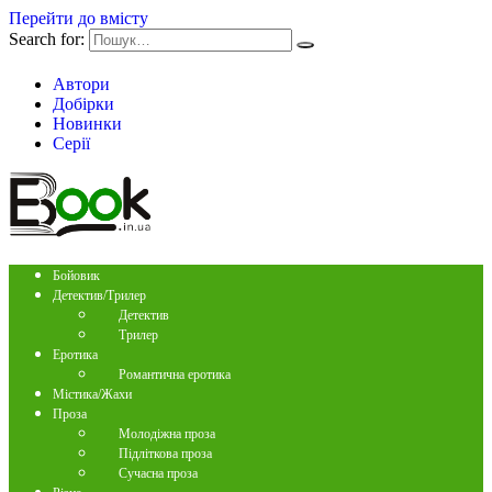
Перейти до вмісту
Search for:
Автори
Добірки
Новинки
Серії
Бойовик
Детектив/Трилер
Детектив
Трилер
Еротика
Романтична еротика
Містика/Жахи
Проза
Молодіжна проза
Підліткова проза
Сучасна проза