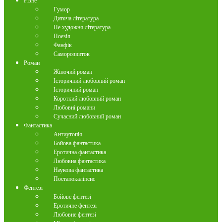
Різне
Гумор
Дитяча література
Не художня література
Поезія
Фанфік
Саморозвиток
Роман
Жіночий роман
Історичний любовний роман
Історичний роман
Короткий любовний роман
Любовні романи
Сучасний любовний роман
Фантастика
Антиутопія
Бойова фантастика
Еротична фантастика
Любовна фантастика
Наукова фантастика
Постапокаліпсис
Фентезі
Бойове фентезі
Еротичне фентезі
Любовне фентезі