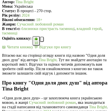
Автор:
Tina Bright
Мова:
Українська
Статус:
В процесі - 270 стор.
Рік релізу:
2024
Вікові обмеження:
18+
Жанри:
Сучасний любовний роман
В текcті є:
близнюки пристрасть таємниці
,
владний герой
,
таємниці
Оцініть книжку:
10
📖 Читати книжку
💬 Відгуки про книгу
Вітаємо вас на сторінці огляду книги під назвою "Одня доля
двох душ" від автора
Tina Bright
. Тут ви знайдете анотацію та
короткий зміст. Відгуки та оцінки читачів допоможуть вам
зробити свій вибір. Після ознайомлення з книгою ви також
зможете залишити свій відгук і допомогти іншим.
Про книгу "Одня доля двох душ" від автора
Tina Bright
«Одня доля двох душ» - це захоплююча книга українською
мовою, в жанрі
Сучасний любовний роман
, яка знаходиться
на стадії написання від талановитого самовидавця
Tina Bright
.