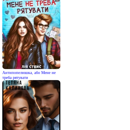
Антипопелюшка, або Мене не
треба рятувати