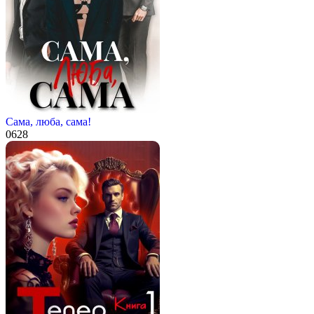
Сама, люба, сама!
0
628