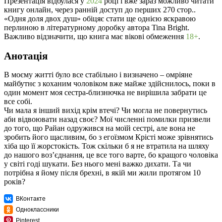
Презентація відбулася у
2024
році і вже зараз можливо читати
книгу онлайн, через ранній доступ до перших 270 стор..
«Одня доля двох душ» обіцяє стати ще однією яскравою
перлиною в літературному доробку автора Tina Bright.
Важливо відзначити, що книга має вікові обмеження
18+
.
Анотація
В моєму житті було все стабільно і визначено – омріяне
майбутнє з коханим чоловіком вже майже здійснилось, поки в
один момент моя сестра-близнючка не вирішила забрати це
все собі.
Чи мала я інший вихід крім втечі? Чи могла не повернутись
аби відвоювати назад своє? Мої численні помилки призвели
до того, що Райан одружився на моїй сестрі, але вона не
зробить його щасливим, бо з егоїзмом Крісті може зрівнятись
хіба що її жорстокість. Тож скільки б я не втратила на шляху
до нашого воз’єднання, це все того варте, бо кращого чоловіка
у світі годі шукати. Без нього мені важко дихати. Та чи
потрібна я йому після брехні, в якій ми жили протягом 10
років?
ВКонтакте
Одноклассники
Pinterest