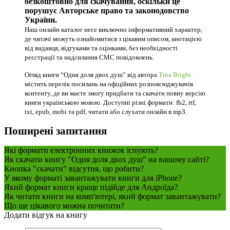
безкоштовно для скачування, оскільки це
порушує Авторське право та законодовство
України.
Наш онлайн каталог несе виключно інформативний характер,
де читачі можуть ознайомитися з цікавим описом, анотацією
від видавця, відгуками та оцінками, без необхідності
реєстрації та надсилання СМС повідомлень.
Огляд книги “Одня доля двох душ” від автора
Tina Bright
містить перелік посилань на офіційних розповсюджувачів
контенту, де ви маєте змогу придбати та скачати повну версію
книги українською мовою. Доступні різні формати: fb2, rtf,
txt, epub, mobi та pdf, читати або слухати онлайн в mp3.
Поширені запитання
Які формати електронних книжок існують?
Як скачати книгу "Одня доля двох душ" на вашому сайті?
Кнопка "скачати" відсутня, що робити?
У якому форматі завантажувати книги для iPhone?
Який формат книги краще підійде для Андроїда?
Як читати книги на комп'ютері, який формат завантажувати?
Що ще цікавого можна почитати?
Додати відгук на книгу