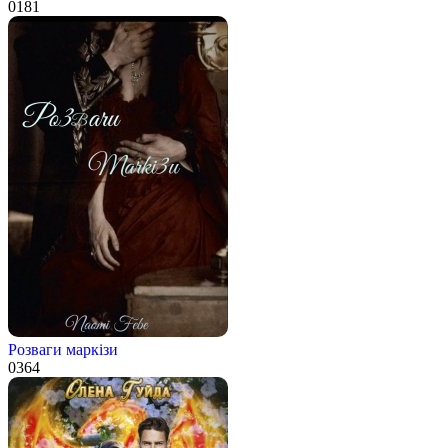
0
181
Розваги маркізи
0
364