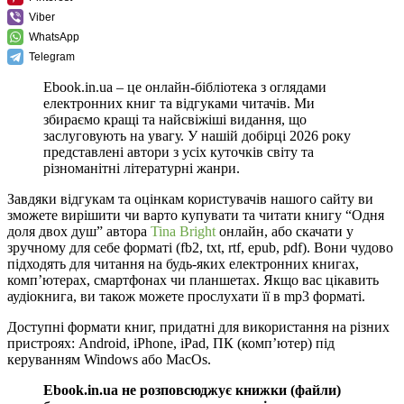
Viber
WhatsApp
Telegram
Ebook.in.ua – це онлайн-бібліотека з оглядами
електронних книг та відгуками читачів. Ми
збираємо кращі та найсвіжіші видання, що
заслуговують на увагу. У нашій добірці 2026 року
представлені автори з усіх куточків світу та
різноманітні літературні жанри.
Завдяки відгукам та оцінкам користувачів нашого сайту ви
зможете вирішити чи варто купувати та читати книгу “Одня
доля двох душ” автора
Tina Bright
онлайн, або скачати у
зручному для себе форматі (fb2, txt, rtf, epub, pdf). Вони чудово
підходять для читання на будь-яких електронних книгах,
комп’ютерах, смартфонах чи планшетах. Якщо вас цікавить
аудіокнига, ви також можете прослухати її в mp3 форматі.
Доступні формати книг, придатні для використання на різних
пристроях: Android, iPhone, iPad, ПК (комп’ютер) під
керуванням Windows або MacOs.
Ebook.in.ua не розповсюджує книжки (файли)