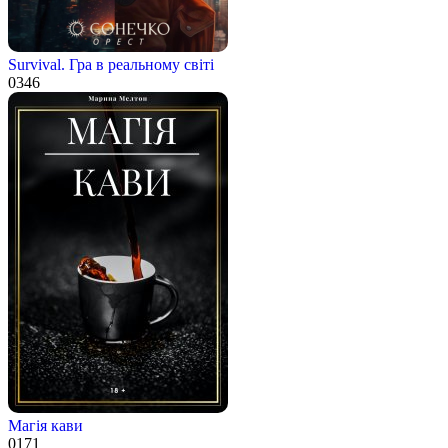
Survival. Гра в реальному світі
0
346
Магія кави
0
171