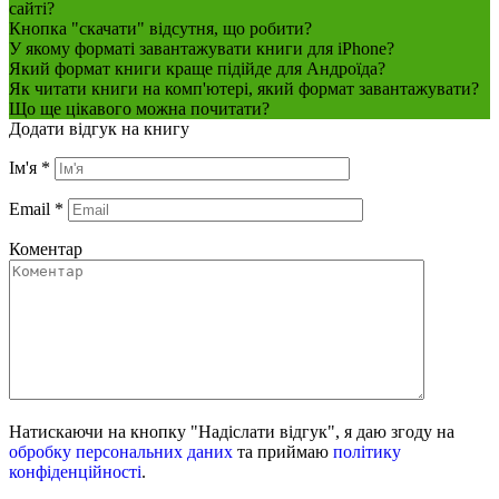
сайті?
Кнопка "скачати" відсутня, що робити?
У якому форматі завантажувати книги для iPhone?
Який формат книги краще підійде для Андроїда?
Як читати книги на комп'ютері, який формат завантажувати?
Що ще цікавого можна почитати?
Додати відгук на книгу
Ім'я
*
Email
*
Коментар
Натискаючи на кнопку "Надіслати відгук", я даю згоду на
обробку персональних даних
та приймаю
політику
конфіденційності
.