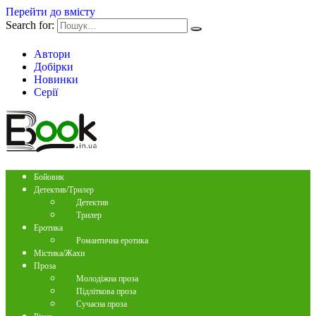
Перейти до вмісту
Search for:
Автори
Добірки
Новинки
Серії
Бойовик
Детектив/Трилер
Детектив
Трилер
Еротика
Романтична еротика
Містика/Жахи
Проза
Молодіжна проза
Підліткова проза
Сучасна проза