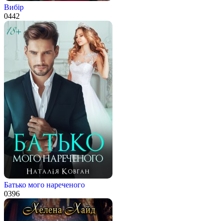
Вибiр
0
442
Батько мого нареченого
0
396