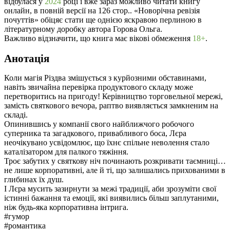
відбулася у
2024
році і вже зараз можливо читати книгу
онлайн, в повній версії на 126 стор.. «Новорічна ревізія
почуттів» обіцяє стати ще однією яскравою перлиною в
літературному доробку автора Горова Ольга.
Важливо відзначити, що книга має вікові обмеження
18+
.
Анотація
Коли магія Різдва змішується з курйозними обставинами,
навіть звичайна перевірка продуктового складу може
перетворитись на пригоду! Керівництво торговельної мережі,
замість святкового вечора, раптво виявляється замкненим на
складі.
Опинившись у компанії свого найближчого робочого
суперника та загадкового, привабливого боса, Лєра
неочікувано усвідомлює, що їхнє спільне неволення стало
каталізатором для палкого тяжіння.
Троє забутих у святкову ніч починають розкривати таємниці…
не лише корпоративні, але й ті, що залишались прихованими в
глибинах їх душ.
І Лєра мусить зазирнути за межі традиції, аби зрозуміти свої
істинні бажання та емоції, які виявились більш заплутаними,
ніж будь-яка корпоративна інтрига.
#гумор
#романтика