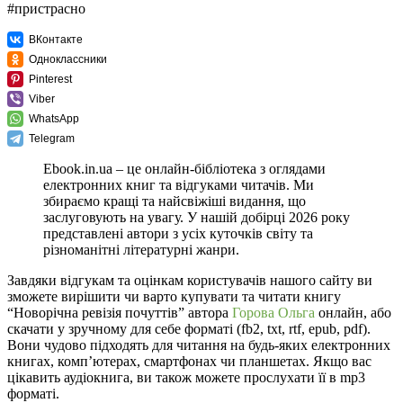
#пристрасно
ВКонтакте
Одноклассники
Pinterest
Viber
WhatsApp
Telegram
Ebook.in.ua – це онлайн-бібліотека з оглядами
електронних книг та відгуками читачів. Ми
збираємо кращі та найсвіжіші видання, що
заслуговують на увагу. У нашій добірці 2026 року
представлені автори з усіх куточків світу та
різноманітні літературні жанри.
Завдяки відгукам та оцінкам користувачів нашого сайту ви
зможете вирішити чи варто купувати та читати книгу
“Новорічна ревізія почуттів” автора
Горова Ольга
онлайн, або
скачати у зручному для себе форматі (fb2, txt, rtf, epub, pdf).
Вони чудово підходять для читання на будь-яких електронних
книгах, комп’ютерах, смартфонах чи планшетах. Якщо вас
цікавить аудіокнига, ви також можете прослухати її в mp3
форматі.