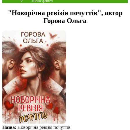
Міське фентезі
"Новорічна ревізія почуттів", автор
Горова Ольга
Назва:
Новорічна ревізія почуттів