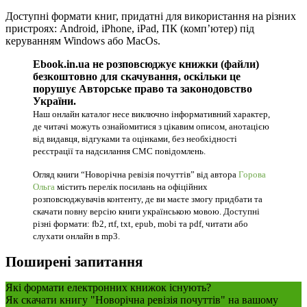
Доступні формати книг, придатні для використання на різних
пристроях: Android, iPhone, iPad, ПК (комп’ютер) під
керуванням Windows або MacOs.
Ebook.in.ua не розповсюджує книжки (файли)
безкоштовно для скачування, оскільки це
порушує Авторське право та законодовство
України.
Наш онлайн каталог несе виключно інформативний характер,
де читачі можуть ознайомитися з цікавим описом, анотацією
від видавця, відгуками та оцінками, без необхідності
реєстрації та надсилання СМС повідомлень.
Огляд книги “Новорічна ревізія почуттів” від автора
Горова
Ольга
містить перелік посилань на офіційних
розповсюджувачів контенту, де ви маєте змогу придбати та
скачати повну версію книги українською мовою. Доступні
різні формати: fb2, rtf, txt, epub, mobi та pdf, читати або
слухати онлайн в mp3.
Поширені запитання
Які формати електронних книжок існують?
Як скачати книгу "Новорічна ревізія почуттів" на вашому