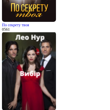
По секрету твоя
0
561