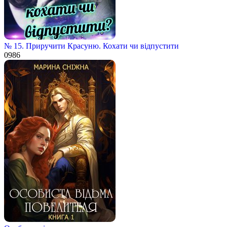
№ 15. Приручити Красуню. Кохати чи відпустити
0
986