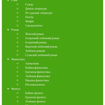
Різне
Гумор
Дитяча література
Не художня література
Поезія
Фанфік
Саморозвиток
Роман
Жіночий роман
Історичний любовний роман
Історичний роман
Короткий любовний роман
Любовні романи
Сучасний любовний роман
Фантастика
Антиутопія
Бойова фантастика
Еротична фантастика
Любовна фантастика
Наукова фантастика
Постапокаліпсис
Фентезі
Бойове фентезі
Еротичне фентезі
Любовне фентезі