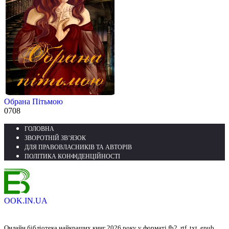
Обрана Пітьмою
0
708
ГОЛОВНА
ЗВОРОТНІЙ ЗВ’ЯЗОК
ДЛЯ ПРАВОВЛАСНИКІВ ТА АВТОРІВ
ПОЛІТИКА КОНФІДЕНЦІЙНОСТІ
OOK.IN.UA
Онлайн бібліотека найкращих книг 2026 року у форматі fb2, rtf, txt, epub,