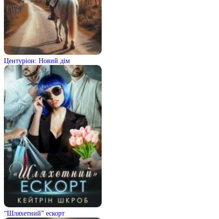
Центуріон: Новий дім
“Шляхетний” ескорт