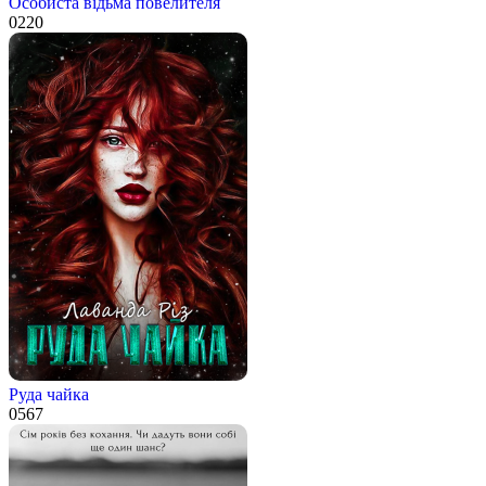
Особиста відьма повелителя
0
220
Руда чайка
0
567