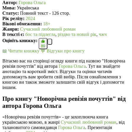
Автор:
Горова Ольга
Мова:
Українська
Статус:
Повний текст - 126 стор.
Рік релізу:
2024
Вікові обмеження:
18+
Жанри:
Сучасний любовний роман
В текcті є:
бос та підлегла
,
різдво та новий рік
,
чжч
Оцініть книжку:
89
📖 Читати книжку
💬 Відгуки про книгу
Вітаємо вас на сторінці огляду книги під назвою "Новорічна
ревізія почуттів" від автора
Горова Ольга
. Тут ви знайдете
анотацію та короткий зміст. Відгуки та оцінки читачів
допоможуть вам зробити свій вибір. Після ознайомлення з
книгою ви також зможете залишити свій відгук і допомогти
іншим.
Про книгу "Новорічна ревізія почуттів" від
автора Горова Ольга
«Новорічна ревізія почуттів» - це захоплююча книга
українською мовою, в жанрі
Сучасний любовний роман
, від
талановитого самовидавця
Горова Ольга
. Презентація