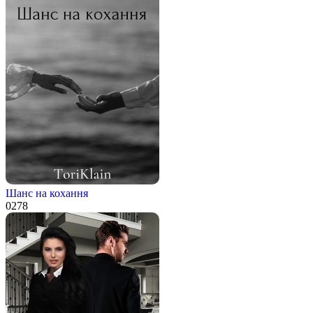
Шанс на кохання
0
278