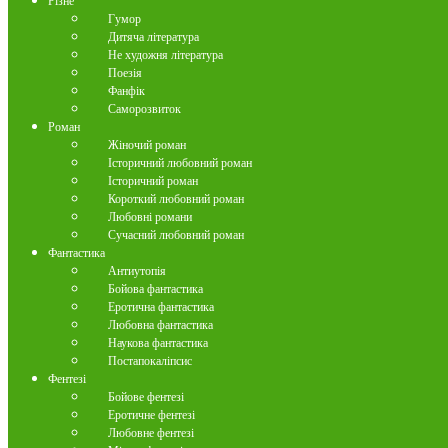
Різне
Гумор
Дитяча література
Не художня література
Поезія
Фанфік
Саморозвиток
Роман
Жіночий роман
Історичний любовний роман
Історичний роман
Короткий любовний роман
Любовні романи
Сучасний любовний роман
Фантастика
Антиутопія
Бойова фантастика
Еротична фантастика
Любовна фантастика
Наукова фантастика
Постапокаліпсис
Фентезі
Бойове фентезі
Еротичне фентезі
Любовне фентезі