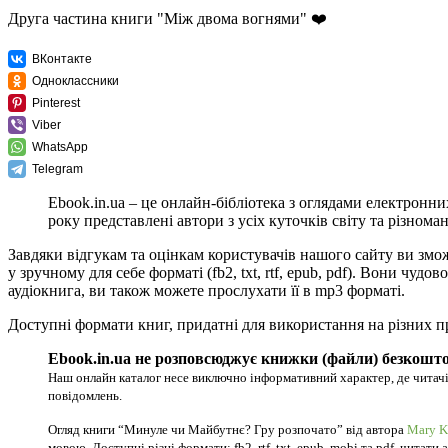
Друга частина книги "Між двома вогнями" ❤️
ВКонтакте
Одноклассники
Pinterest
Viber
WhatsApp
Telegram
Ebook.in.ua – це онлайн-бібліотека з оглядами електронни
року представлені автори з усіх куточків світу та різноман
Завдяки відгукам та оцінкам користувачів нашого сайту ви зм
у зручному для себе форматі (fb2, txt, rtf, epub, pdf). Вони ч
аудіокнига, ви також можете прослухати її в mp3 форматі.
Доступні формати книг, придатні для використання на різних п
Ebook.in.ua не розповсюджує книжки (файли) безкошто
Наш онлайн каталог несе виключно інформативний характер, де читачі
повідомлень.
Огляд книги “Минуле чи Майбутнє? Гру розпочато” від автора
Mary K
мовою. Доступні різні формати: fb2, rtf, txt, epub, mobi та pdf, читати