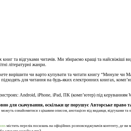
х книг та відгуками читачів. Ми збираємо кращі та найсвіжіші ви
ітні літературні жанри.
ожете вирішити чи варто купувати та читати книгу “Минуле чи М
удово підходять для читання на будь-яких електронних книгах, ком
ристроях: Android, iPhone, iPad, ПК (комп’ютер) під керуванням
вно для скачування, оскільки це порушує Авторське право т
 можуть ознайомитися з цікавим описом, анотацією від видавця, відгуками та 
ons
містить перелік посилань на офіційних розповсюджувачів контенту, де ви 
 або слухати онлайн в mp3.