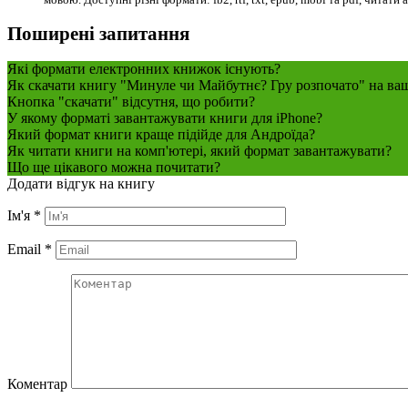
Поширені запитання
Які формати електронних книжок існують?
Як скачати книгу "Минуле чи Майбутнє? Гру розпочато" на ва
Кнопка "скачати" відсутня, що робити?
У якому форматі завантажувати книги для iPhone?
Який формат книги краще підійде для Андроїда?
Як читати книги на комп'ютері, який формат завантажувати?
Що ще цікавого можна почитати?
Додати відгук на книгу
Ім'я
*
Email
*
Коментар