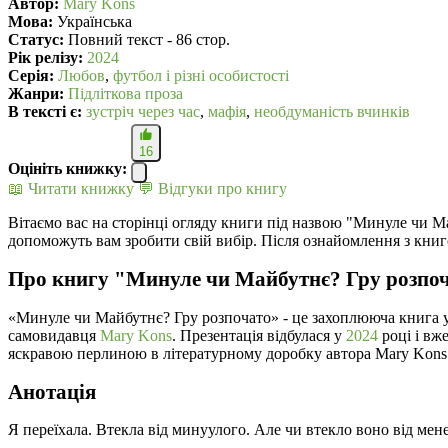
Автор:
Mary Kons
Мова:
Українська
Статус:
Повний текст - 86 стор.
Рік релізу:
2024
Серія:
Любов
,
футбол і різні особистості
Жанри:
Підліткова проза
В текcті є:
зустріч через час
,
мафія
,
необдуманість вчинків
16
Оцініть книжку:
📖 Читати книжку
💬 Відгуки про книгу
Вітаємо вас на сторінці огляду книги під назвою "Минуле чи М
допоможуть вам зробити свій вибір. Після ознайомлення з книг
Про книгу "Минуле чи Майбутнє? Гру розпоч
«Минуле чи Майбутнє? Гру розпочато» - це захоплююча книга 
самовидавця
Mary Kons
. Презентація відбулася у
2024
році і вж
яскравою перлиною в літературному доробку автора Mary Kons
Анотація
Я переїхала. Втекла від минуулого. Але чи втекло воно від мен