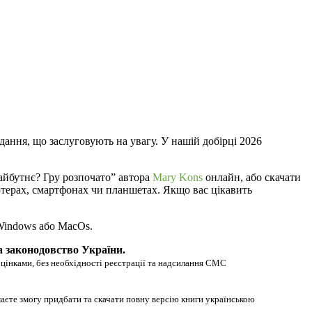
дання, що заслуговують на увагу. У нашій добірці 2026
айбутнє? Гру розпочато” автора
Mary Kons
онлайн, або скачати
п’ютерах, смартфонах чи планшетах. Якщо вас цікавить
 Windows або MacOs.
а законодовство України.
оцінками, без необхідності реєстрації та надсилання СМС
маєте змогу придбати та скачати повну версію книги українською