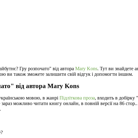
айбутнє? Гру розпочато" від автора
Mary Kons
. Тут ви знайдете а
ою ви також зможете залишити свій відгук і допомогти іншим.
ато" від автора Mary Kons
українською мовою, в жанрі
Підліткова проза
, входить в добірку 
е зараз можливо читати книгу онлайн, в повній версії на 86 стор
.
е?