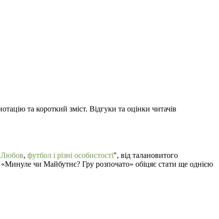
нотацію та короткий зміст. Відгуки та оцінки читачів
"
Любов
,
футбол і різні особистості
", від талановитого
.. «Минуле чи Майбутнє? Гру розпочато» обіцяє стати ще однією