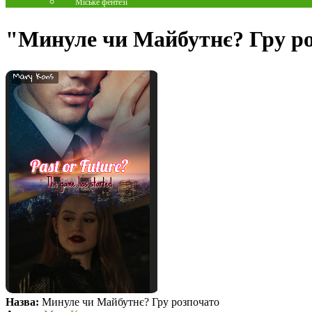
Міське фентезі
"Минуле чи Майбутнє? Гру ро
Назва:
Минуле чи Майбутнє? Гру розпочато