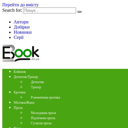
Перейти до вмісту
Search for:
Автори
Добірки
Новинки
Серії
Бойовик
Детектив/Трилер
Детектив
Трилер
Еротика
Романтична еротика
Містика/Жахи
Проза
Молодіжна проза
Підліткова проза
Сучасна проза