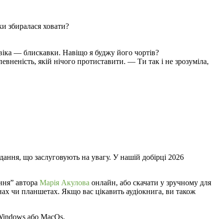
ки збиралася ховати?
овіка — блискавки. Навіщо я буджу його чортів?
вненість, якій нічого протиставити. — Ти так і не зрозуміла,
дання, що заслуговують на увагу. У нашій добірці 2026
ання” автора
Марія Акулова
онлайн, або скачати у зручному для
фонах чи планшетах. Якщо вас цікавить аудіокнига, ви також
 Windows або MacOs.