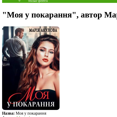
Міське фентезі
"Моя у покарання", автор Ма
Назва:
Моя у покарання