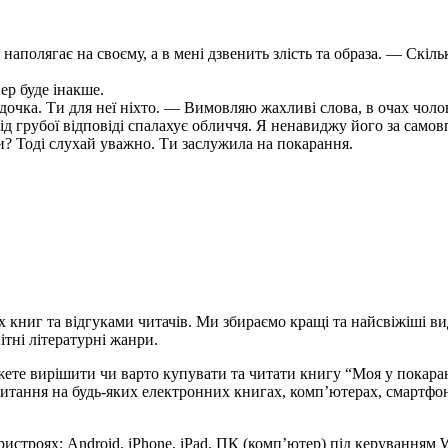
аполягає на своєму, а в мені дзвенить злість та образа. — Скіль
ер буде інакше.
 дочка. Ти для неї ніхто. — Вимовляю жахливі слова, в очах чол
 грубої відповіді спалахує обличчя. Я ненавиджу його за самовпе
и? Тоді слухай уважно. Ти заслужила на покарання.
х книг та відгуками читачів. Ми збираємо кращі та найсвіжіші ви
ітні літературні жанри.
ожете вирішити чи варто купувати та читати книгу “Моя у покар
 для читання на будь-яких електронних книгах, комп’ютерах, смарт
ристроях: Android, iPhone, iPad, ПК (комп’ютер) під керуванням