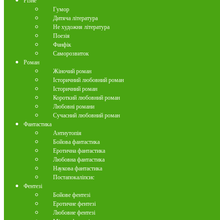
Різне
Гумор
Дитяча література
Не художня література
Поезія
Фанфік
Саморозвиток
Роман
Жіночий роман
Історичний любовний роман
Історичний роман
Короткий любовний роман
Любовні романи
Сучасний любовний роман
Фантастика
Антиутопія
Бойова фантастика
Еротична фантастика
Любовна фантастика
Наукова фантастика
Постапокаліпсис
Фентезі
Бойове фентезі
Еротичне фентезі
Любовне фентезі