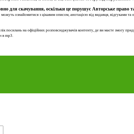
вно для скачування, оскільки це порушує Авторське право т
 можуть ознайомитися з цікавим описом, анотацією від видавця, відгуками та 
лік посилань на офіційних розповсюджувачів контенту, де ви маєте змогу при
йн в mp3.