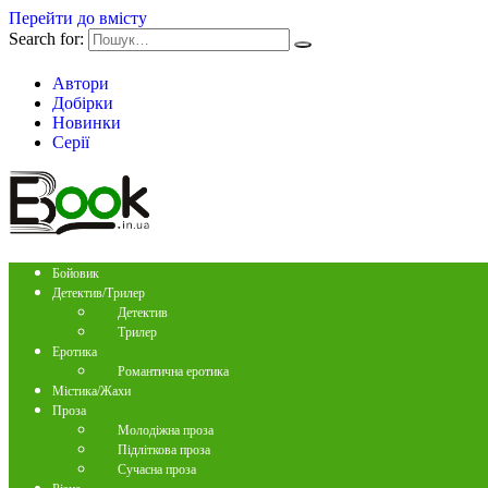
Перейти до вмісту
Search for:
Автори
Добірки
Новинки
Серії
Бойовик
Детектив/Трилер
Детектив
Трилер
Еротика
Романтична еротика
Містика/Жахи
Проза
Молодіжна проза
Підліткова проза
Сучасна проза