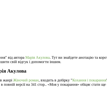
ння" від автора
Марія Акулова
. Тут ви знайдете анотацію та кор
ишити свій відгук і допомогти іншим.
рія Акулова
 в жанрі
Жіночий роман
, входить в добірку "
Кохання і покарання
 в повній версії на 341 стор.. «Моя у покарання» обіцяє стати 