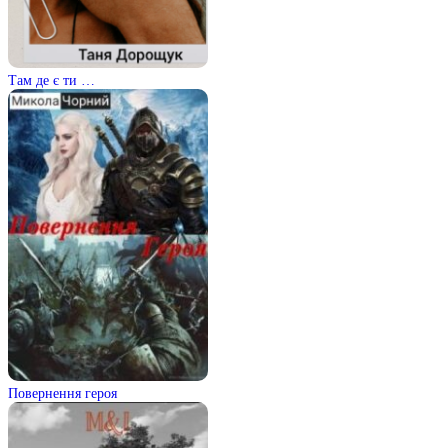
Там де є ти …
Повернення героя