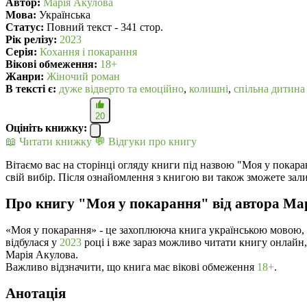
Автор:
Марія Акулова
Мова:
Українська
Статус:
Повний текст - 341 стор.
Рік релізу:
2023
Серія:
Кохання і покарання
Вікові обмеження:
18+
Жанри:
Жіночий роман
В текcті є:
дуже відверто та емоційно
,
колишні
,
спільна дитина
20
Оцініть книжку:
📖 Читати книжку
💬 Відгуки про книгу
Вітаємо вас на сторінці огляду книги під назвою "Моя у покара
свій вибір. Після ознайомлення з книгою ви також зможете зал
Про книгу "Моя у покарання" від автора Ма
«Моя у покарання» - це захоплююча книга українською мовою,
відбулася у
2023
році і вже зараз можливо читати книгу онлайн,
Марія Акулова.
Важливо відзначити, що книга має вікові обмеження
18+
.
Анотація