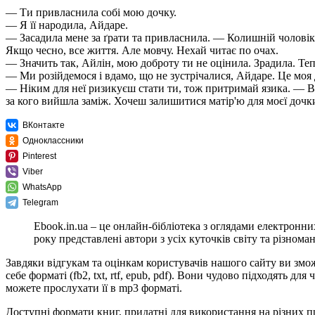
— Ти привласнила собі мою дочку.
— Я її народила, Айдаре.
— Засадила мене за ґрати та привласнила. — Колишній чоловік н
Якщо чесно, все життя. Але мовчу. Нехай читає по очах.
— Значить так, Айлін, мою доброту ти не оцінила. Зрадила. Теп
— Ми розійдемося і вдамо, що не зустрічалися, Айдаре. Це моя
— Ніким для неї ризикуєш стати ти, тож притримай язика. — Від
за кого вийшла заміж. Хочеш залишитися матір'ю для моєї дочк
ВКонтакте
Одноклассники
Pinterest
Viber
WhatsApp
Telegram
Ebook.in.ua – це онлайн-бібліотека з оглядами електронни
року представлені автори з усіх куточків світу та різноман
Завдяки відгукам та оцінкам користувачів нашого сайту ви зм
себе форматі (fb2, txt, rtf, epub, pdf). Вони чудово підходять
можете прослухати її в mp3 форматі.
Доступні формати книг, придатні для використання на різних п