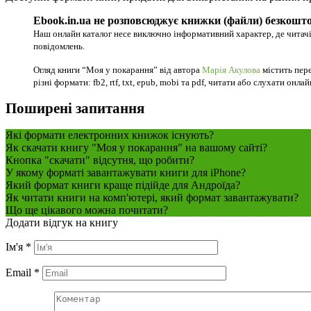
Ebook.in.ua не розповсюджує книжки (файли) безкошто
Наш онлайн каталог несе виключно інформативний характер, де читачі
повідомлень.
Огляд книги “Моя у покарання” від автора
Марія Акулова
містить пере
різні формати: fb2, rtf, txt, epub, mobi та pdf, читати або слухати онла
Поширені запитання
Які формати електронних книжок існують?
Як скачати книгу "Моя у покарання" на вашому сайті?
Кнопка "скачати" відсутня, що робити?
У якому форматі завантажувати книги для iPhone?
Який формат книги краще підійде для Андроїда?
Як читати книги на комп'ютері, який формат завантажувати?
Що ще цікавого можна почитати?
Додати відгук на книгу
Ім'я
*
Email
*