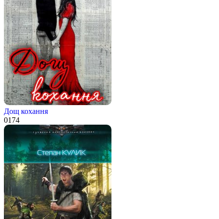
Дощ кохання
0
174