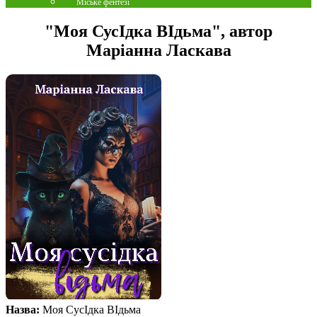
Міське фентезі
"Моя СусІдка ВІдьма", автор
Маріанна Ласкава
Назва:
Моя СусІдка ВІдьма