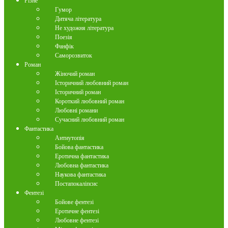
Різне
Гумор
Дитяча література
Не художня література
Поезія
Фанфік
Саморозвиток
Роман
Жіночий роман
Історичний любовний роман
Історичний роман
Короткий любовний роман
Любовні романи
Сучасний любовний роман
Фантастика
Антиутопія
Бойова фантастика
Еротична фантастика
Любовна фантастика
Наукова фантастика
Постапокаліпсис
Фентезі
Бойове фентезі
Еротичне фентезі
Любовне фентезі