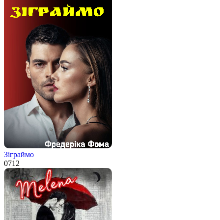
Зіграймо
0
712