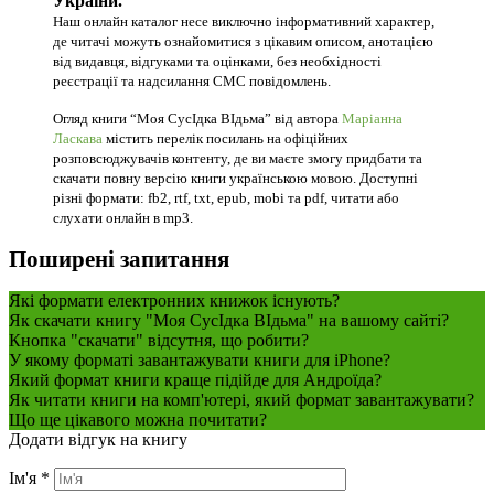
України.
Наш онлайн каталог несе виключно інформативний характер,
де читачі можуть ознайомитися з цікавим описом, анотацією
від видавця, відгуками та оцінками, без необхідності
реєстрації та надсилання СМС повідомлень.
Огляд книги “Моя СусІдка ВІдьма” від автора
Маріанна
Ласкава
містить перелік посилань на офіційних
розповсюджувачів контенту, де ви маєте змогу придбати та
скачати повну версію книги українською мовою. Доступні
різні формати: fb2, rtf, txt, epub, mobi та pdf, читати або
слухати онлайн в mp3.
Поширені запитання
Які формати електронних книжок існують?
Як скачати книгу "Моя СусІдка ВІдьма" на вашому сайті?
Кнопка "скачати" відсутня, що робити?
У якому форматі завантажувати книги для iPhone?
Який формат книги краще підійде для Андроїда?
Як читати книги на комп'ютері, який формат завантажувати?
Що ще цікавого можна почитати?
Додати відгук на книгу
Ім'я
*