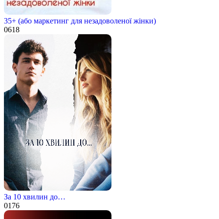
35+ (або маркетинг для незадоволеної жінки)
0
618
За 10 хвилин до…
0
176