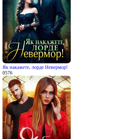
Як накажете, лорде Невермор!
0
576