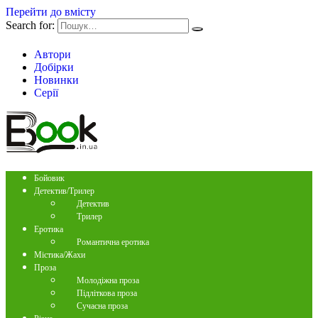
Перейти до вмісту
Search for:
Автори
Добірки
Новинки
Серії
Бойовик
Детектив/Трилер
Детектив
Трилер
Еротика
Романтична еротика
Містика/Жахи
Проза
Молодіжна проза
Підліткова проза
Сучасна проза