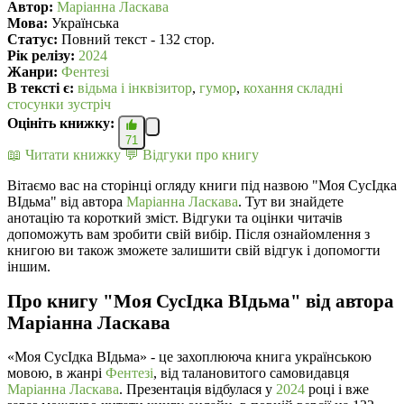
Автор:
Маріанна Ласкава
Мова:
Українська
Статус:
Повний текст - 132 стор.
Рік релізу:
2024
Жанри:
Фентезі
В текcті є:
відьма і інквізитор
,
гумор
,
кохання складні
стосунки зустріч
Оцініть книжку:
71
📖 Читати книжку
💬 Відгуки про книгу
Вітаємо вас на сторінці огляду книги під назвою "Моя СусІдка
ВІдьма" від автора
Маріанна Ласкава
. Тут ви знайдете
анотацію та короткий зміст. Відгуки та оцінки читачів
допоможуть вам зробити свій вибір. Після ознайомлення з
книгою ви також зможете залишити свій відгук і допомогти
іншим.
Про книгу "Моя СусІдка ВІдьма" від автора
Маріанна Ласкава
«Моя СусІдка ВІдьма» - це захоплююча книга українською
мовою, в жанрі
Фентезі
, від талановитого самовидавця
Маріанна Ласкава
. Презентація відбулася у
2024
році і вже