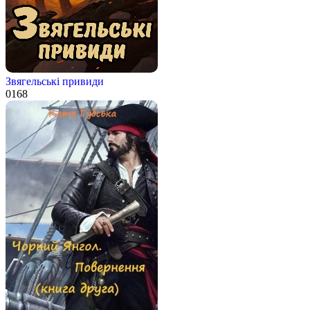
Звягельські привиди
0
168