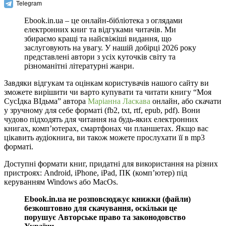
Telegram
Ebook.in.ua – це онлайн-бібліотека з оглядами
електронних книг та відгуками читачів. Ми
збираємо кращі та найсвіжіші видання, що
заслуговують на увагу. У нашій добірці 2026 року
представлені автори з усіх куточків світу та
різноманітні літературні жанри.
Завдяки відгукам та оцінкам користувачів нашого сайту ви
зможете вирішити чи варто купувати та читати книгу “Моя
СусІдка ВІдьма” автора
Маріанна Ласкава
онлайн, або скачати
у зручному для себе форматі (fb2, txt, rtf, epub, pdf). Вони
чудово підходять для читання на будь-яких електронних
книгах, комп’ютерах, смартфонах чи планшетах. Якщо вас
цікавить аудіокнига, ви також можете прослухати її в mp3
форматі.
Доступні формати книг, придатні для використання на різних
пристроях: Android, iPhone, iPad, ПК (комп’ютер) під
керуванням Windows або MacOs.
Ebook.in.ua не розповсюджує книжки (файли)
безкоштовно для скачування, оскільки це
порушує Авторське право та законодовство