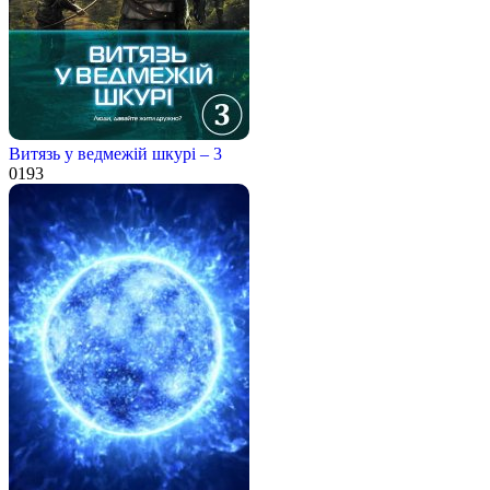
Витязь у ведмежій шкурі – 3
0
193