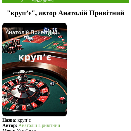
Міське фентезі
"крупʼє", автор Анатолій Привітний
Назва:
крупʼє
Автор:
Анатолій Привітний
Мова:
Українська