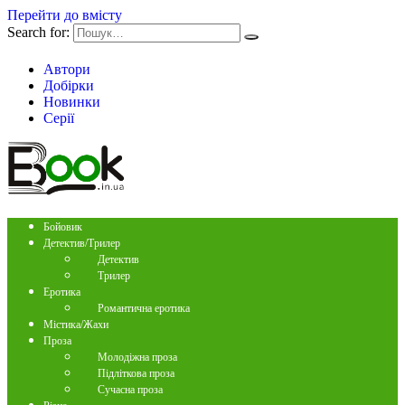
Перейти до вмісту
Search for:
Автори
Добірки
Новинки
Серії
Бойовик
Детектив/Трилер
Детектив
Трилер
Еротика
Романтична еротика
Містика/Жахи
Проза
Молодіжна проза
Підліткова проза
Сучасна проза