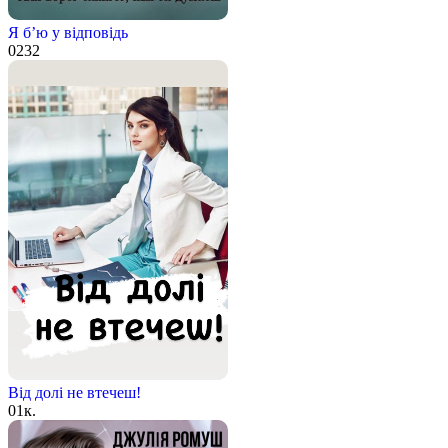
Я б’ю у відповідь
0
232
Від долі не втечеш!
0
1к.