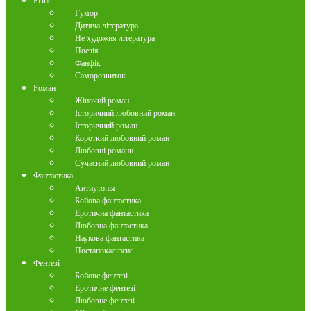
Різне
Гумор
Дитяча література
Не художня література
Поезія
Фанфік
Саморозвиток
Роман
Жіночий роман
Історичний любовний роман
Історичний роман
Короткий любовний роман
Любовні романи
Сучасний любовний роман
Фантастика
Антиутопія
Бойова фантастика
Еротична фантастика
Любовна фантастика
Наукова фантастика
Постапокаліпсис
Фентезі
Бойове фентезі
Еротичне фентезі
Любовне фентезі