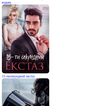
відьму
15-тисекундний екстаз