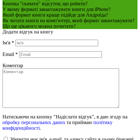
Кнопка "скачати" відсутня, що робити?
У якому форматі завантажувати книги для iPhone?
Який формат книги краще підійде для Андроїда?
Як читати книги на комп'ютері, який формат завантажувати?
Що ще цікавого можна почитати?
Додати відгук на книгу
Ім'я
*
Email
*
Коментар
Натискаючи на кнопку "Надіслати відгук", я даю згоду на
обробку персональних даних
та приймаю
політику
конфіденційності
.
Зберегти моє ім'я, e-mail, та адресу сайту в цьому браузері