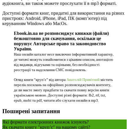
аудіокнига, ви також можете прослухати її в mp3 форматі.
Доступні формати книг, придатні для використання на різних
пристроях: Android, iPhone, iPad, ПК (комп’ютер) під
керуванням Windows або MacOs.
Ebook.in.ua не розповсюджує книжки (файли)
безкоштовно для скачування, оскільки це
порушує Авторське право та законодовство
України.
Наш онлайн каталог несе виключно інформативний характер,
де читачі можуть ознайомитися з цікавим описом, анотацією
від видавця, відгуками та оцінками, без необхідності
реєстрації та надсилання СМС повідомлень.
Огляд книги “крупʼє” від автора
Анатолій Привітний
містить
перелік посилань на офіційних розповсюджувачів контенту,
де ви маєте змогу придбати та скачати повну версію книги
українською мовою. Доступні різні формати: fb2, rtf, txt,
epub, mobi та pdf, читати або слухати онлайн в mp3.
Поширені запитання
Які формати електронних книжок існують?
Як скачати книгу "крупʼє" на вашому сайті?