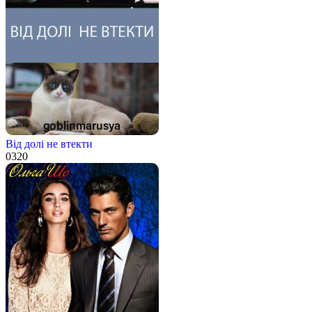
Від долі не втекти
0
320