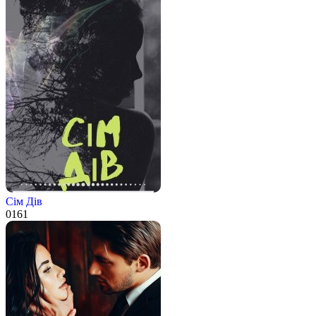
Сім Дів
0
161