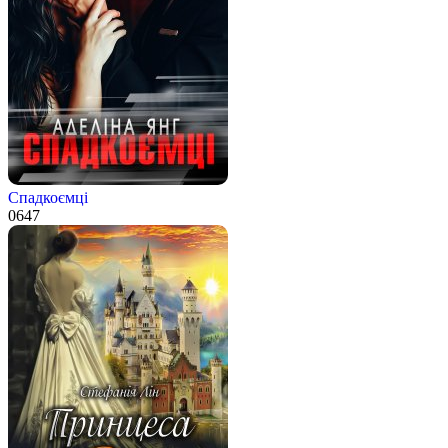
Спадкоємці
0
647