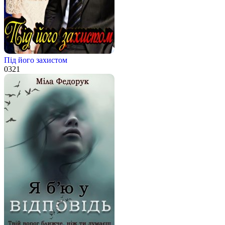
Пiд його захистом
0
321