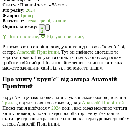
Статус:
Повний текст - 58 стор.
Рік релізу:
2024
Жанри:
Трилер
В текcті є:
втеча
,
гроші
,
казино
Оцініть книжку:
4
📖 Читати книжку
💬 Відгуки про книгу
Вітаємо вас на сторінці огляду книги під назвою "крупʼє" від
автора
Анатолій Привітний
. Тут ви знайдете анотацію та
короткий зміст. Відгуки та оцінки читачів допоможуть вам
зробити свій вибір. Після ознайомлення з книгою ви також
зможете залишити свій відгук і допомогти іншим.
Про книгу "крупʼє" від автора Анатолій
Привітний
«крупʼє» - це захоплююча книга українською мовою, в жанрі
Трилер
, від талановитого самовидавця
Анатолій Привітний
.
Презентація відбулася у
2024
році і вже зараз можливо читати
книгу онлайн, в повній версії на 58 стор.. «крупʼє» обіцяє
стати ще однією яскравою перлиною в літературному доробку
автора Анатолій Привітний.