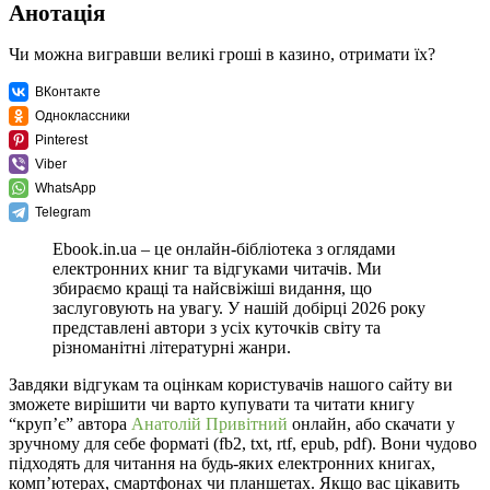
Анотація
Чи можна вигравши великі гроші в казино, отримати їх?
ВКонтакте
Одноклассники
Pinterest
Viber
WhatsApp
Telegram
Ebook.in.ua – це онлайн-бібліотека з оглядами
електронних книг та відгуками читачів. Ми
збираємо кращі та найсвіжіші видання, що
заслуговують на увагу. У нашій добірці 2026 року
представлені автори з усіх куточків світу та
різноманітні літературні жанри.
Завдяки відгукам та оцінкам користувачів нашого сайту ви
зможете вирішити чи варто купувати та читати книгу
“крупʼє” автора
Анатолій Привітний
онлайн, або скачати у
зручному для себе форматі (fb2, txt, rtf, epub, pdf). Вони чудово
підходять для читання на будь-яких електронних книгах,
комп’ютерах, смартфонах чи планшетах. Якщо вас цікавить