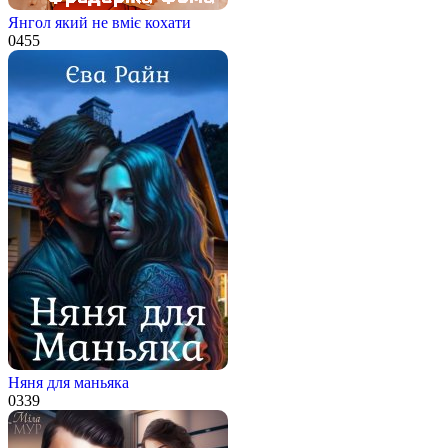
Янгол який не вміє кохати
0
455
Няня для маньяка
0
339