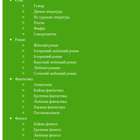
Різне
Гумор
Дитяча література
Не художня література
Поезія
Фанфік
Саморозвиток
Роман
Жіночий роман
Історичний любовний роман
Історичний роман
Короткий любовний роман
Любовні романи
Сучасний любовний роман
Фантастика
Антиутопія
Бойова фантастика
Еротична фантастика
Любовна фантастика
Наукова фантастика
Постапокаліпсис
Фентезі
Бойове фентезі
Еротичне фентезі
Любовне фентезі