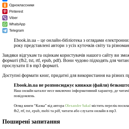
Одноклассники
Pinterest
Viber
WhatsApp
Telegram
Ebook.in.ua – це онлайн-бібліотека з оглядами електронни
року представлені автори з усіх куточків світу та різноман
Завдяки відгукам та оцінкам користувачів нашого сайту ви змо
форматі (fb2, txt, rtf, epub, pdf). Вони чудово підходять для 
прослухати її в mp3 форматі.
Доступні формати книг, придатні для використання на різних п
Ebook.in.ua не розповсюджує книжки (файли) безкошто
Наш онлайн каталог несе виключно інформативний характер, де читачі
повідомлень.
Огляд книги “Казка” від автора
Olexander Sakal
містить перелік посила
fb2, rtf, txt, epub, mobi та pdf, читати або слухати онлайн в mp3.
Поширені запитання