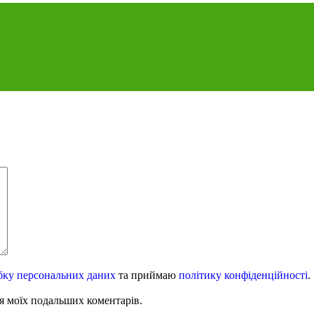
бку персональних даних
та приймаю
політику конфіденційності
.
для моїх подальших коментарів.