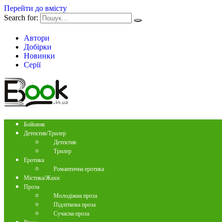
Перейти до вмісту
Search for:
Автори
Добірки
Новинки
Серії
Бойовик
Детектив/Трилер
Детектив
Трилер
Еротика
Романтична еротика
Містика/Жахи
Проза
Молодіжна проза
Підліткова проза
Сучасна проза