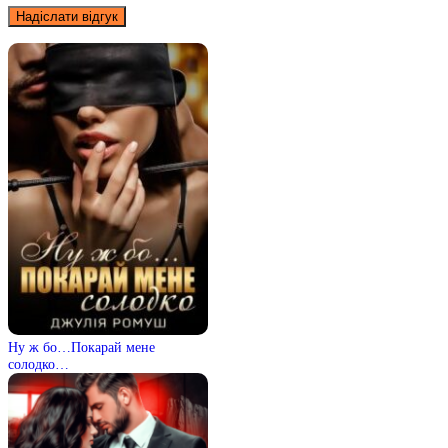
Ну ж бо…Покарай мене
солодко…