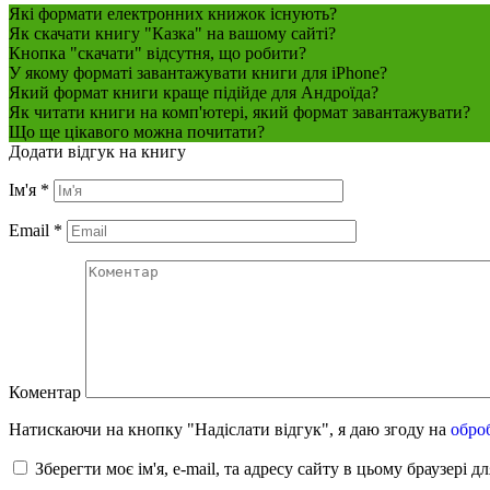
Які формати електронних книжок існують?
Як скачати книгу "Казка" на вашому сайті?
Кнопка "скачати" відсутня, що робити?
У якому форматі завантажувати книги для iPhone?
Який формат книги краще підійде для Андроїда?
Як читати книги на комп'ютері, який формат завантажувати?
Що ще цікавого можна почитати?
Додати відгук на книгу
Ім'я
*
Email
*
Коментар
Натискаючи на кнопку "Надіслати відгук", я даю згоду на
обро
Зберегти моє ім'я, e-mail, та адресу сайту в цьому браузері 