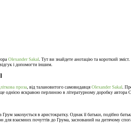
тора
Olexander Sakal
. Тут ви знайдете анотацію та короткий зміст
відгук і допомогти іншим.
l
літкова проза
, від талановитого самовидавця
Olexander Sakal
. Пр
ти ще однією яскравою перлиною в літературному доробку автора O
та Грум закохується в аристократку. Однак її батьки, подібно бат
зон для взаємних почуттів до Грума, заснований на дитячому спога