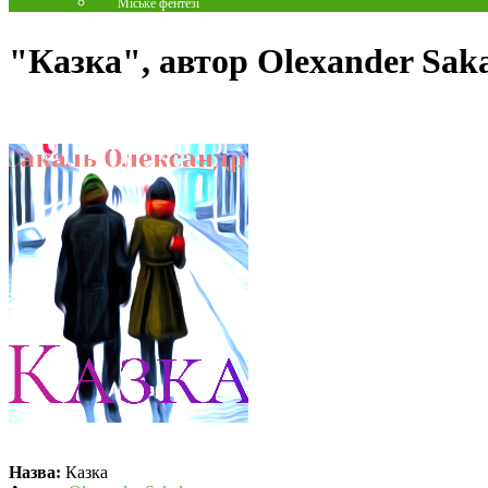
Міське фентезі
"Казка", автор Olexander Sak
Назва:
Казка