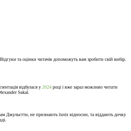
. Відгуки та оцінки читачів допоможуть вам зробити свій вибір.
езентація відбулася у
2024
році і вже зараз можливо читати
lexander Sakal.
ькам Джульєтти, не признають їхніх відносин, та віддають дочку
ді.