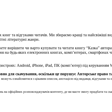
х книг та відгуками читачів. Ми збираємо кращі та найсвіжіші ви
ітні літературні жанри.
жете вирішити чи варто купувати та читати книгу “Казка” автор
читання на будь-яких електронних книгах, комп’ютерах, смартфонах
ристроях: Android, iPhone, iPad, ПК (комп’ютер) під керуванням
вно для скачування, оскільки це порушує Авторське право т
 можуть ознайомитися з цікавим описом, анотацією від видавця, відгуками та 
нь на офіційних розповсюджувачів контенту, де ви маєте змогу придбати та ск