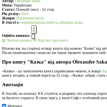
Автор:
Olexander Sakal
Мова:
Українська
Статус:
Повний текст - 52 стор.
Рік релізу:
2024
Жанри:
Підліткова проза
В текcті є:
першекохання
,
повість
,
різдвяна казка
5
Оцініть книжку:
📖 Читати книжку
💬 Відгуки про книгу
Вітаємо вас на сторінці огляду книги під назвою "Казка" від ав
Після ознайомлення з книгою ви також зможете залишити свій 
Про книгу "Казка" від автора Olexander Saka
«Казка» - це захоплююча книга українською мовою, в жанрі
Під
книгу онлайн, в повній версії на 52 стор.. «Казка» обіцяє ста
Анотація
В Англіїї, на початку XX століття, в різдвяну ніч хлопець сиро
за багатого герцога. В свою чергу, у юної Софі є особливий ре
ВКонтакте