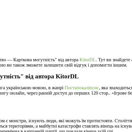
ство — Карткова могутність" від автора
KitorDL
. Тут ви знайдете
ою ви також зможете залишити свій відгук і допомогти іншим.
утність" від автора KitorDL
ига українською мовою, в жанрі
Постапокаліпсис
, яка знаходить
нигу онлайн, через ранній доступ до перших 120 стор.. «Ігрове 
дом є монстри, існують люди, які можуть їм протистояти. Століт
ся територіями, а майбутні катастрофи ставлять вінець на існува
еремінна в карточній партії, що покладе кінець усій грі.