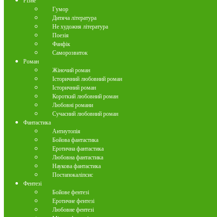
Різне
Гумор
Дитяча література
Не художня література
Поезія
Фанфік
Саморозвиток
Роман
Жіночий роман
Історичний любовний роман
Історичний роман
Короткий любовний роман
Любовні романи
Сучасний любовний роман
Фантастика
Антиутопія
Бойова фантастика
Еротична фантастика
Любовна фантастика
Наукова фантастика
Постапокаліпсис
Фентезі
Бойове фентезі
Еротичне фентезі
Любовне фентезі