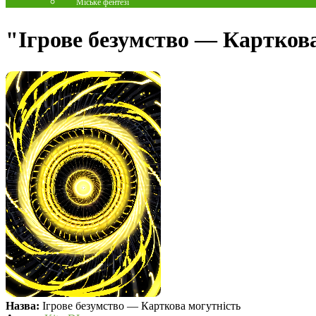
Міське фентезі
"Ігрове безумство — Карткова
Назва:
Ігрове безумство — Карткова могутність