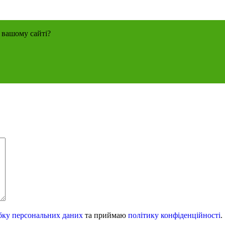
 вашому сайті?
бку персональних даних
та приймаю
політику конфіденційності
.