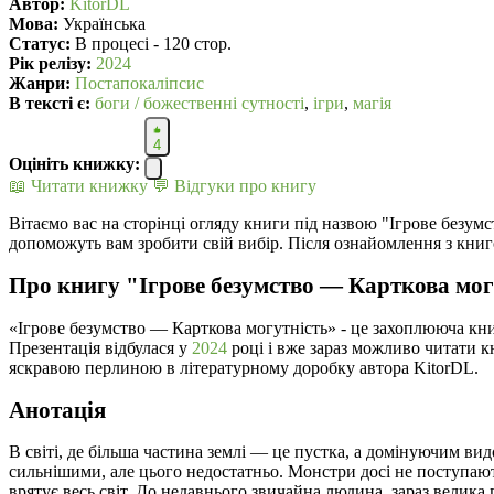
Автор:
KitorDL
Мова:
Українська
Статус:
В процесі - 120 стор.
Рік релізу:
2024
Жанри:
Постапокаліпсис
В текcті є:
боги / божественні сутності
,
ігри
,
магія
4
Оцініть книжку:
📖 Читати книжку
💬 Відгуки про книгу
Вітаємо вас на сторінці огляду книги під назвою "Ігрове безум
допоможуть вам зробити свій вибір. Після ознайомлення з книг
Про книгу "Ігрове безумство — Карткова мог
«Ігрове безумство — Карткова могутність» - це захоплююча кн
Презентація відбулася у
2024
році і вже зараз можливо читати к
яскравою перлиною в літературному доробку автора KitorDL.
Анотація
В світі, де більша частина землі — це пустка, а домінуючим ви
сильнішими, але цього недостатньо. Монстри досі не поступають
врятує весь світ. До недавнього звичайна людина, зараз велика п