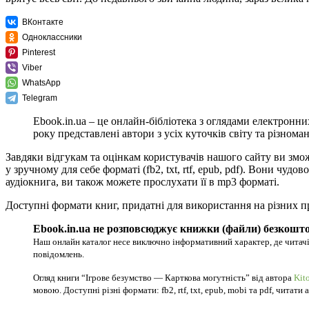
ВКонтакте
Одноклассники
Pinterest
Viber
WhatsApp
Telegram
Ebook.in.ua – це онлайн-бібліотека з оглядами електронни
року представлені автори з усіх куточків світу та різноман
Завдяки відгукам та оцінкам користувачів нашого сайту ви змо
у зручному для себе форматі (fb2, txt, rtf, epub, pdf). Вони ч
аудіокнига, ви також можете прослухати її в mp3 форматі.
Доступні формати книг, придатні для використання на різних п
Ebook.in.ua не розповсюджує книжки (файли) безкошто
Наш онлайн каталог несе виключно інформативний характер, де читачі
повідомлень.
Огляд книги “Ігрове безумство — Карткова могутність” від автора
Kit
мовою. Доступні різні формати: fb2, rtf, txt, epub, mobi та pdf, читати