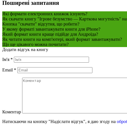
Поширені запитання
Які формати електронних книжок існують?
Як скачати книгу "Ігрове безумство — Карткова могутність" на
Кнопка "скачати" відсутня, що робити?
У якому форматі завантажувати книги для iPhone?
Який формат книги краще підійде для Андроїда?
Як читати книги на комп'ютері, який формат завантажувати?
Що ще цікавого можна почитати?
Додати відгук на книгу
Ім'я
*
Email
*
Коментар
Натискаючи на кнопку "Надіслати відгук", я даю згоду на
обро