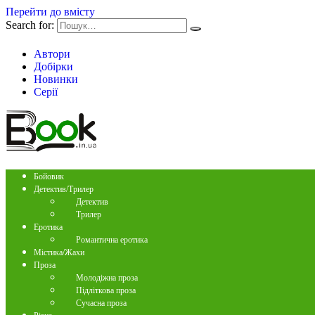
Перейти до вмісту
Search for:
Автори
Добірки
Новинки
Серії
Бойовик
Детектив/Трилер
Детектив
Трилер
Еротика
Романтична еротика
Містика/Жахи
Проза
Молодіжна проза
Підліткова проза
Сучасна проза