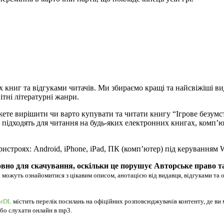
х книг та відгуками читачів. Ми збираємо кращі та найсвіжіші ви
ітні літературні жанри.
жете вирішити чи варто купувати та читати книгу “Ігрове безум
удово підходять для читання на будь-яких електронних книгах, ком
ристроях: Android, iPhone, iPad, ПК (комп’ютер) під керуванням
вно для скачування, оскільки це порушує Авторське право т
 можуть ознайомитися з цікавим описом, анотацією від видавця, відгуками та 
orDL
містить перелік посилань на офіційних розповсюджувачів контенту, де ви 
 або слухати онлайн в mp3.