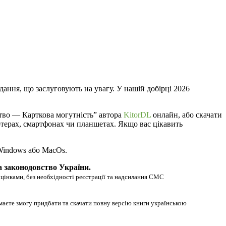
дання, що заслуговують на увагу. У нашій добірці 2026
ство — Карткова могутність” автора
KitorDL
онлайн, або скачати
п’ютерах, смартфонах чи планшетах. Якщо вас цікавить
 Windows або MacOs.
а законодовство України.
оцінками, без необхідності реєстрації та надсилання СМС
маєте змогу придбати та скачати повну версію книги українською