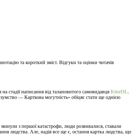
 анотацію та короткий зміст. Відгуки та оцінки читачів
ся на стадії написання від талановитого самовидавця
KitorDL
.
безумство — Карткова могутність» обіцяє стати ще однією
тя минули з першої катастрофи, люди розвивалися, ставали
ння людства. Але, надія все ще є, остання картка людства, що