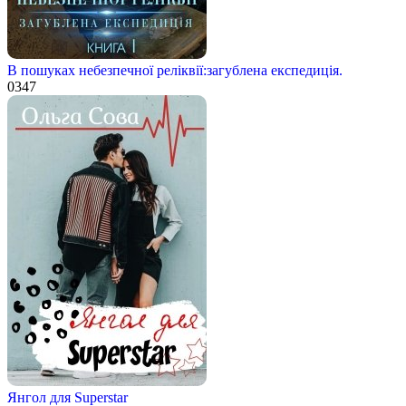
В пошуках небезпечної реліквії:загублена експедиція.
0
347
Янгол для Superstar