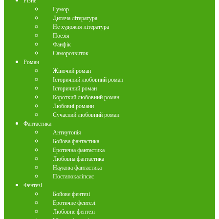
Різне
Гумор
Дитяча література
Не художня література
Поезія
Фанфік
Саморозвиток
Роман
Жіночий роман
Історичний любовний роман
Історичний роман
Короткий любовний роман
Любовні романи
Сучасний любовний роман
Фантастика
Антиутопія
Бойова фантастика
Еротична фантастика
Любовна фантастика
Наукова фантастика
Постапокаліпсис
Фентезі
Бойове фентезі
Еротичне фентезі
Любовне фентезі