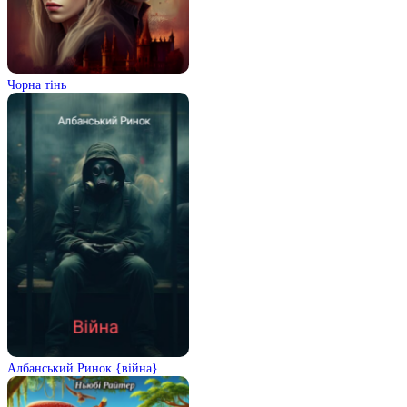
Чорна тінь
Албанський Ринок {війна}