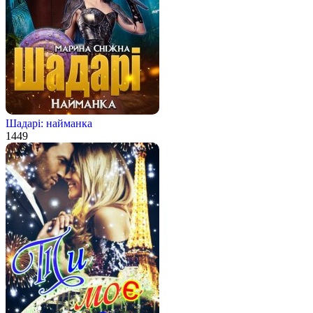
Шадарі: найманка
1
449