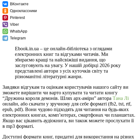
ВКонтакте
Одноклассники
Pinterest
Viber
WhatsApp
Telegram
Ebook.in.ua – це онлайн-бібліотека з оглядами
електронних книг та відгуками читачів. Ми
збираємо кращі та найсвіжіші видання, що
заслуговують на увагу. У нашій добірці 2026 року
представлені автори з усіх куточків світу та
різноманітні літературні жанри.
Завдяки відгукам та оцінкам користувачів нашого сайту ви
зможете вирішити чи варто купувати та читати книгу
“Дружина короля демонів. Шлях арх-аміри” автора
Тана Лі
онлайн, або скачати у зручному для себе форматі (fb2, txt, rtf,
epub, pdf). Вони чудово підходять для читання на будь-яких
електронних книгах, комп’ютерах, смартфонах чи планшетах.
Якщо вас цікавить аудіокнига, ви також можете прослухати її
в mp3 форматі.
Доступні формати книг, придатні для використання на різних