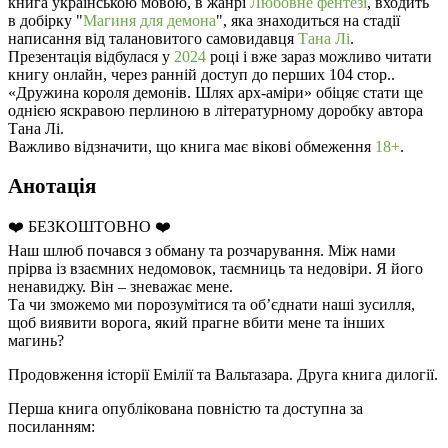
книга українською мовою, в жанрі
Любовне фентезі
, входить
в добірку "
Магиня для демона
", яка знаходиться на стадії
написання від талановитого самовидавця
Тана Лі
.
Презентація відбулася у
2024
році і вже зараз можливо читати
книгу онлайн, через ранній доступ до перших 104 стор..
«Дружина короля демонів. Шлях арх-аміри» обіцяє стати ще
однією яскравою перлиною в літературному доробку автора
Тана Лі.
Важливо відзначити, що книга має вікові обмеження
18+
.
Анотація
❤️ БЕЗКОШТОВНО ❤️
Наш шлюб почався з обману та розчарування. Між нами
прірва із взаємних недомовок, таємниць та недовіри. Я його
ненавиджу. Він – зневажає мене.
Та чи зможемо ми порозумітися та об’єднати наші зусилля,
щоб виявити ворога, який прагне вбити мене та інших
магинь?
Продовження історії Емілії та Вальтазара. Друга книга дилогії.
Перша книга опублікована повністю та доступна за
посиланням: