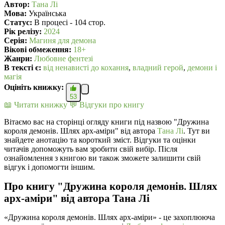
Автор:
Тана Лі
Мова:
Українська
Статус:
В процесі - 104 стор.
Рік релізу:
2024
Серія:
Магиня для демона
Вікові обмеження:
18+
Жанри:
Любовне фентезі
В текcті є:
від ненависті до кохання
,
владний герой
,
демони і
магія
Оцініть книжку:
53
📖 Читати книжку
💬 Відгуки про книгу
Вітаємо вас на сторінці огляду книги під назвою "Дружина
короля демонів. Шлях арх-аміри" від автора
Тана Лі
. Тут ви
знайдете анотацію та короткий зміст. Відгуки та оцінки
читачів допоможуть вам зробити свій вибір. Після
ознайомлення з книгою ви також зможете залишити свій
відгук і допомогти іншим.
Про книгу "Дружина короля демонів. Шлях
арх-аміри" від автора Тана Лі
«Дружина короля демонів. Шлях арх-аміри» - це захоплююча