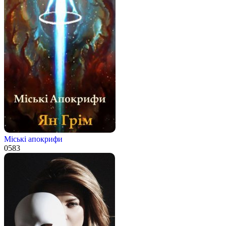
Міські апокрифи
0
583