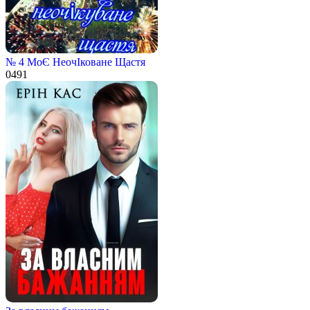
№ 4 МоЄ НеочІковане Щастя
0
491