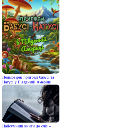
Неймовірні пригоди бабусі та
Натусі у Південній Америці
Найсумніші книги до сліз –