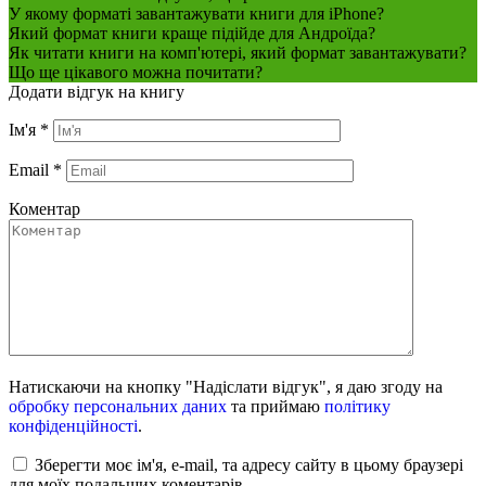
У якому форматі завантажувати книги для iPhone?
Який формат книги краще підійде для Андроїда?
Як читати книги на комп'ютері, який формат завантажувати?
Що ще цікавого можна почитати?
Додати відгук на книгу
Ім'я
*
Email
*
Коментар
Натискаючи на кнопку "Надіслати відгук", я даю згоду на
обробку персональних даних
та приймаю
політику
конфіденційності
.
Зберегти моє ім'я, e-mail, та адресу сайту в цьому браузері
для моїх подальших коментарів.