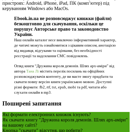
пристроях: Android, iPhone, iPad, ПК (комп’ютер) під
керуванням Windows або MacOs.
Ebook.in.ua не розповсюджує книжки (файли)
безкоштовно для скачування, оскільки це
порушує Авторське право та законодовство
України.
Наш онлайн каталог несе виключно інформативний характер,
де читачі можуть ознайомитися з цікавим описом, анотацією
від видавця, відгуками та оцінками, без необхідності
реєстрації та надсилання СМС повідомлень.
Огляд книги “Дружина короля демонів. Шлях арх-аміри” від
автора
Тана Лі
містить перелік посилань на офіційних
розповсюджувачів контенту, де ви маєте змогу придбати та
скачати повну версію книги українською мовою. Доступні
різні формати: fb2, rtf, txt, epub, mobi та pdf, читати або
слухати онлайн в mp3.
Поширені запитання
Які формати електронних книжок існують?
Як скачати книгу "Дружина короля демонів. Шлях арх-аміри"
на вашому сайті?
Кнопка "скачати" відсутня, що робити?