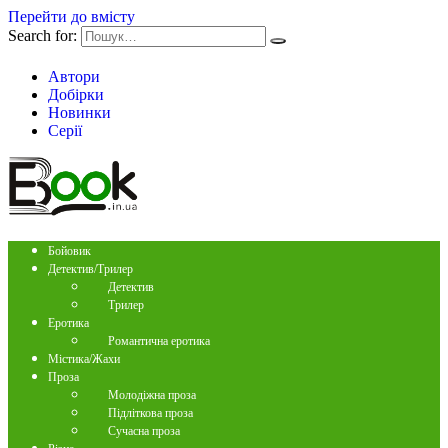
Перейти до вмісту
Search for:
Автори
Добірки
Новинки
Серії
Бойовик
Детектив/Трилер
Детектив
Трилер
Еротика
Романтична еротика
Містика/Жахи
Проза
Молодіжна проза
Підліткова проза
Сучасна проза