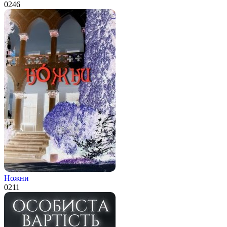
0
246
Ножни
0
211