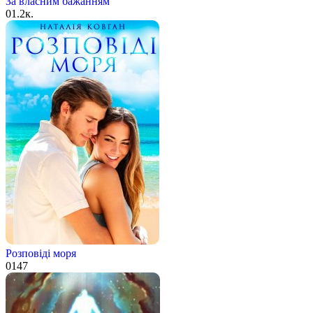
За власним бажанням
0
1.2к.
Розповіді моря
0
147