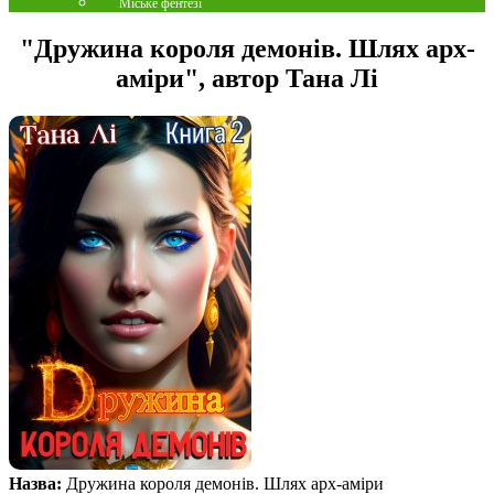
Міське фентезі
"Дружина короля демонів. Шлях арх-
аміри", автор Тана Лі
Назва:
Дружина короля демонів. Шлях арх-аміри