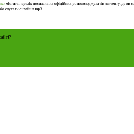
нко
містить перелік посилань на офіційних розповсюджувачів контенту, де ви м
 або слухати онлайн в mp3.
сайті?