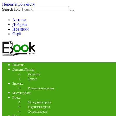
Перейти до вмісту
Search for:
Автори
Добірки
Новинки
Серії
Бойовик
Детектив/Трилер
Детектив
Трилер
Еротика
Романтична еротика
Містика/Жахи
Проза
Молодіжна проза
Підліткова проза
Сучасна проза