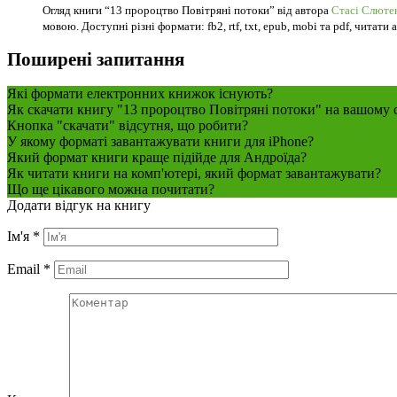
Огляд книги “13 пророцтво Повітряні потоки” від автора
Стасі Слюте
мовою. Доступні різні формати: fb2, rtf, txt, epub, mobi та pdf, читати
Поширені запитання
Які формати електронних книжок існують?
Як скачати книгу "13 пророцтво Повітряні потоки" на вашому 
Кнопка "скачати" відсутня, що робити?
У якому форматі завантажувати книги для iPhone?
Який формат книги краще підійде для Андроїда?
Як читати книги на комп'ютері, який формат завантажувати?
Що ще цікавого можна почитати?
Додати відгук на книгу
Ім'я
*
Email
*