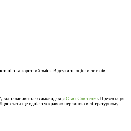
нотацію та короткий зміст. Відгуки та оцінки читачів
", від талановитого самовидавця
Стасі Слютенко
. Презентація
 обіцяє стати ще однією яскравою перлиною в літературному