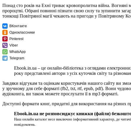
Понад сто років на Ехні триває кровопролитна війна. Вогняні 
пророцтві. Обрані повинні пізнати свою силу та зупинити загар
тонкощі Повітряної магії чекають на пригоди у Повітряному Ко
ВКонтакте
Одноклассники
Pinterest
Viber
WhatsApp
Telegram
Ebook.in.ua – це онлайн-бібліотека з оглядами електронни
року представлені автори з усіх куточків світу та різноман
Завдяки відгукам та оцінкам користувачів нашого сайту ви змо
у зручному для себе форматі (fb2, txt, rtf, epub, pdf). Вони ч
аудіокнига, ви також можете прослухати її в mp3 форматі.
Доступні формати книг, придатні для використання на різних п
Ebook.in.ua не розповсюджує книжки (файли) безкошто
Наш онлайн каталог несе виключно інформативний характер, де читачі
повідомлень.