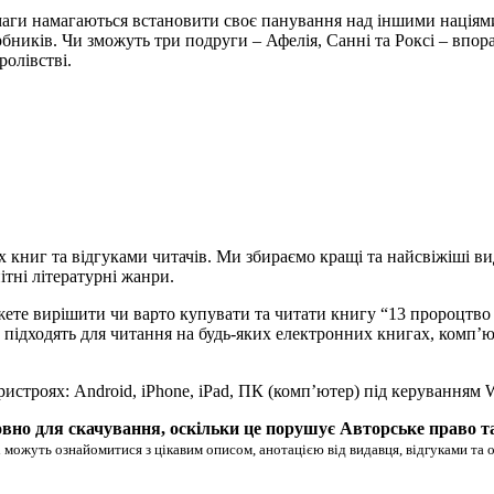
маги намагаються встановити своє панування над іншими націями.
бників. Чи зможуть три подруги – Афелія, Санні та Роксі – впор
ролівстві.
х книг та відгуками читачів. Ми збираємо кращі та найсвіжіші ви
ітні літературні жанри.
жете вирішити чи варто купувати та читати книгу “13 пророцтво
удово підходять для читання на будь-яких електронних книгах, ком
ристроях: Android, iPhone, iPad, ПК (комп’ютер) під керуванням
вно для скачування, оскільки це порушує Авторське право т
 можуть ознайомитися з цікавим описом, анотацією від видавця, відгуками та 