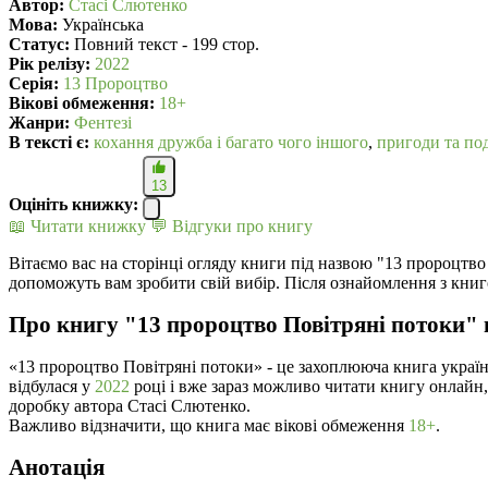
Автор:
Стасі Слютенко
Мова:
Українська
Статус:
Повний текст - 199 стор.
Рік релізу:
2022
Серія:
13 Пророцтво
Вікові обмеження:
18+
Жанри:
Фентезі
В текcті є:
кохання дружба і багато чого іншого
,
пригоди та по
13
Оцініть книжку:
📖 Читати книжку
💬 Відгуки про книгу
Вітаємо вас на сторінці огляду книги під назвою "13 пророцтво
допоможуть вам зробити свій вибір. Після ознайомлення з книг
Про книгу "13 пророцтво Повітряні потоки" 
«13 пророцтво Повітряні потоки» - це захоплююча книга украї
відбулася у
2022
році і вже зараз можливо читати книгу онлайн,
доробку автора Стасі Слютенко.
Важливо відзначити, що книга має вікові обмеження
18+
.
Анотація