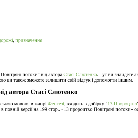
дорожі
,
призначення
 Повітряні потоки" від автора
Стасі Слютенко
. Тут ви знайдете а
ою ви також зможете залишити свій відгук і допомогти іншим.
від автора Стасі Слютенко
нською мовою, в жанрі
Фентезі
, входить в добірку "
13 Пророцтво
 в повній версії на 199 стор.. «13 пророцтво Повітряні потоки»