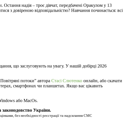
 Остання надія – троє дівчат, передбачені Оракулом у 13
атися з довіреною відповідальністю? Навчання починається: всі
дання, що заслуговують на увагу. У нашій добірці 2026
 Повітряні потоки” автора
Стасі Слютенко
онлайн, або скачати
п’ютерах, смартфонах чи планшетах. Якщо вас цікавить
 Windows або MacOs.
а законодовство України.
оцінками, без необхідності реєстрації та надсилання СМС