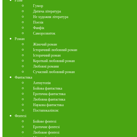
Різне
Гумор
Дитяча література
Не художня література
Поезія
Фанфік
Саморозвиток
Роман
Жіночий роман
Історичний любовний роман
Історичний роман
Короткий любовний роман
Любовні романи
Сучасний любовний роман
Фантастика
Антиутопія
Бойова фантастика
Еротична фантастика
Любовна фантастика
Наукова фантастика
Постапокаліпсис
Фентезі
Бойове фентезі
Еротичне фентезі
Любовне фентезі