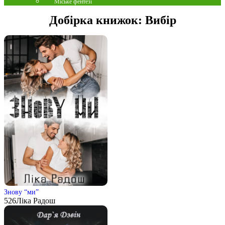
Міське фентезі
Добірка книжок:
Вибір
Знову “ми”
526
Ліка Радош