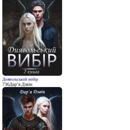
Диявольський вибір
736
Дар’я Дзвін