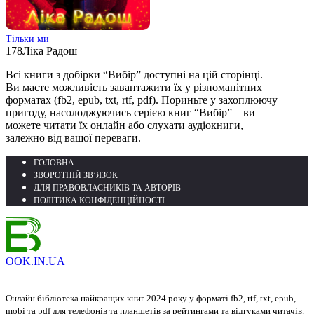
Тільки ми
178
Ліка Радош
Всі книги з добірки “Вибір” доступні на цій сторінці.
Ви маєте можливість завантажити їх у різноманітних
форматах (fb2, epub, txt, rtf, pdf). Пориньте у захоплюючу
пригоду, насолоджуючись серією книг “Вибір” – ви
можете читати їх онлайн або слухати аудіокниги,
залежно від вашої переваги.
ГОЛОВНА
ЗВОРОТНІЙ ЗВ’ЯЗОК
ДЛЯ ПРАВОВЛАСНИКІВ ТА АВТОРІВ
ПОЛІТИКА КОНФІДЕНЦІЙНОСТІ
OOK.IN.UA
Онлайн бібліотека найкращих книг 2024 року у форматі fb2, rtf, txt, epub,
mobi та pdf для телефонів та планшетів за рейтингами та відгуками читачів.