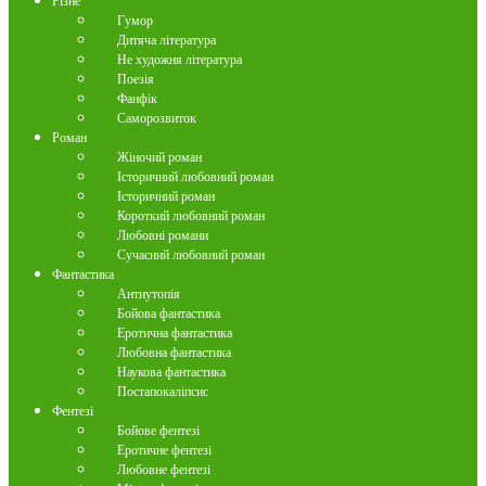
Різне
Гумор
Дитяча література
Не художня література
Поезія
Фанфік
Саморозвиток
Роман
Жіночий роман
Історичний любовний роман
Історичний роман
Короткий любовний роман
Любовні романи
Сучасний любовний роман
Фантастика
Антиутопія
Бойова фантастика
Еротична фантастика
Любовна фантастика
Наукова фантастика
Постапокаліпсис
Фентезі
Бойове фентезі
Еротичне фентезі
Любовне фентезі