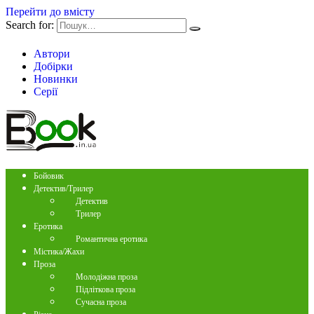
Перейти до вмісту
Search for:
Автори
Добірки
Новинки
Серії
Бойовик
Детектив/Трилер
Детектив
Трилер
Еротика
Романтична еротика
Містика/Жахи
Проза
Молодіжна проза
Підліткова проза
Сучасна проза