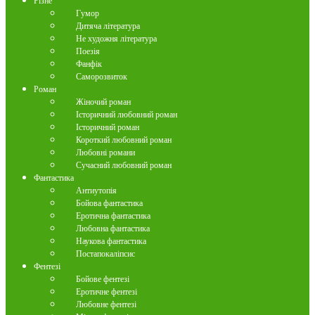
Різне
Гумор
Дитяча література
Не художня література
Поезія
Фанфік
Саморозвиток
Роман
Жіночий роман
Історичний любовний роман
Історичний роман
Короткий любовний роман
Любовні романи
Сучасний любовний роман
Фантастика
Антиутопія
Бойова фантастика
Еротична фантастика
Любовна фантастика
Наукова фантастика
Постапокаліпсис
Фентезі
Бойове фентезі
Еротичне фентезі
Любовне фентезі