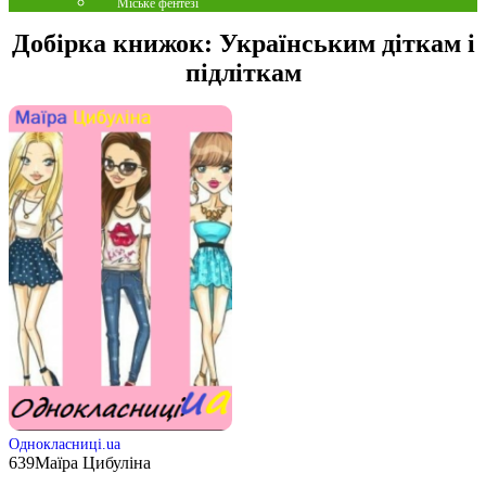
Міське фентезі
Добірка книжок:
Українським діткам і
підліткам
Однокласниці.ua
639
Маїра Цибуліна