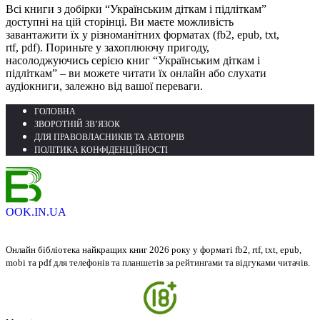
Всі книги з добірки “Українським діткам і підліткам”
доступні на цій сторінці. Ви маєте можливість
завантажити їх у різноманітних форматах (fb2, epub, txt,
rtf, pdf). Пориньте у захоплюючу пригоду,
насолоджуючись серією книг “Українським діткам і
підліткам” – ви можете читати їх онлайн або слухати
аудіокниги, залежно від вашої переваги.
ГОЛОВНА
ЗВОРОТНІЙ ЗВ’ЯЗОК
ДЛЯ ПРАВОВЛАСНИКІВ ТА АВТОРІВ
ПОЛІТИКА КОНФІДЕНЦІЙНОСТІ
OOK.IN.UA
Онлайн бібліотека найкращих книг 2026 року у форматі fb2, rtf, txt, epub,
mobi та pdf для телефонів та планшетів за рейтингами та відгуками читачів.