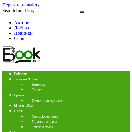
Перейти до вмісту
Search for:
Автори
Добірки
Новинки
Серії
Бойовик
Детектив/Трилер
Детектив
Трилер
Еротика
Романтична еротика
Містика/Жахи
Проза
Молодіжна проза
Підліткова проза
Сучасна проза