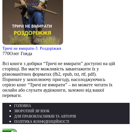
Тричі не вмирати-3. Роздоріжжя
770
Олег Говда
Всі книги з добірки “Тричі не вмирати” доступні на цій
сторінці. Ви маєте можливість завантажити їх у
різноманітних форматах (fb2, epub, txt, rtf, pdf).
Пориньте у захоплюючу пригоду, насолоджуючись
серією книг “Тричі не вмирати” – ви можете читати їх
онлайн або слухати аудіокниги, залежно від вашої
переваги.
ГОЛОВНА
ЗВОРОТНІЙ ЗВ’ЯЗОК
ДЛЯ ПРАВОВЛАСНИКІВ ТА АВТОРІВ
ПОЛІТИКА КОНФІДЕНЦІЙНОСТІ