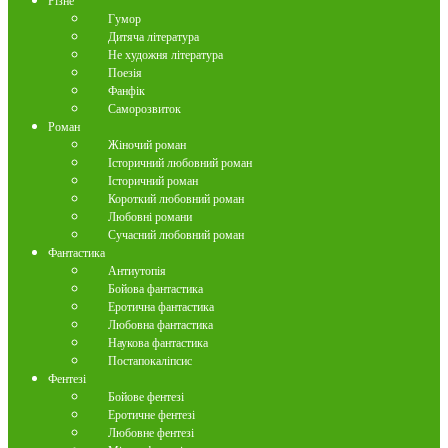
Різне
Гумор
Дитяча література
Не художня література
Поезія
Фанфік
Саморозвиток
Роман
Жіночий роман
Історичний любовний роман
Історичний роман
Короткий любовний роман
Любовні романи
Сучасний любовний роман
Фантастика
Антиутопія
Бойова фантастика
Еротична фантастика
Любовна фантастика
Наукова фантастика
Постапокаліпсис
Фентезі
Бойове фентезі
Еротичне фентезі
Любовне фентезі