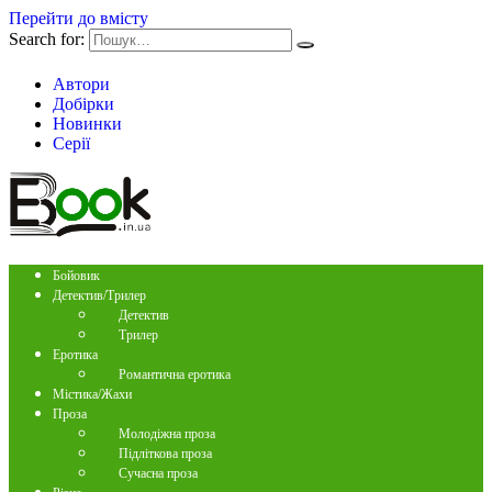
Перейти до вмісту
Search for:
Автори
Добірки
Новинки
Серії
Бойовик
Детектив/Трилер
Детектив
Трилер
Еротика
Романтична еротика
Містика/Жахи
Проза
Молодіжна проза
Підліткова проза
Сучасна проза