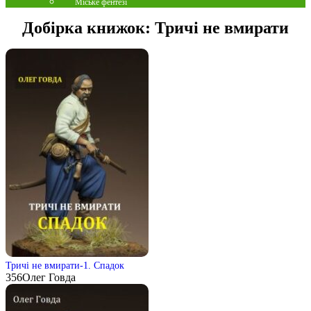
Міське фентезі
Добірка книжок:
Тричі не вмирати
Тричі не вмирати-1. Спадок
356
Олег Говда