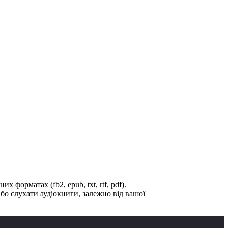
форматах (fb2, epub, txt, rtf, pdf).
о слухати аудіокниги, залежно від вашої