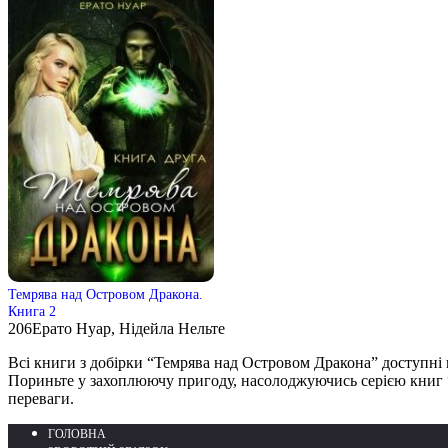
Темрява над Островом Дракона.
Книга 2
206
Ерато Нуар, Нідейла Нельте
Всі книги з добірки “Темрява над Островом Дракона” доступні на 
Пориньте у захоплюючу пригоду, насолоджуючись серією книг “
переваги.
ГОЛОВНА