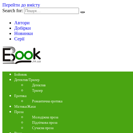
Перейти до вмісту
Search for:
Автори
Добірки
Новинки
Серії
Бойовик
Детектив/Трилер
Детектив
Трилер
Еротика
Романтична еротика
Містика/Жахи
Проза
Молодіжна проза
Підліткова проза
Сучасна проза