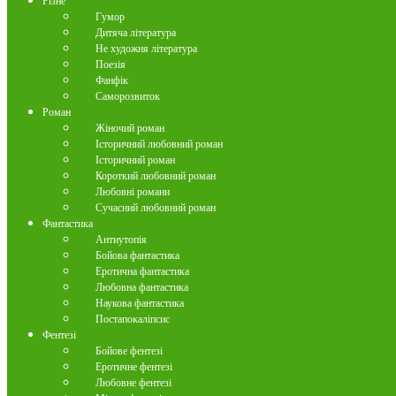
Різне
Гумор
Дитяча література
Не художня література
Поезія
Фанфік
Саморозвиток
Роман
Жіночий роман
Історичний любовний роман
Історичний роман
Короткий любовний роман
Любовні романи
Сучасний любовний роман
Фантастика
Антиутопія
Бойова фантастика
Еротична фантастика
Любовна фантастика
Наукова фантастика
Постапокаліпсис
Фентезі
Бойове фентезі
Еротичне фентезі
Любовне фентезі