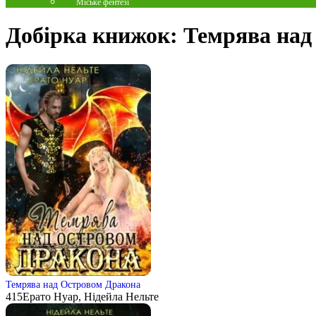
Міське фентезі
Добірка книжок:
Темрява над
Темрява над Островом Дракона
415
Ерато Нуар, Нідейла Нельте