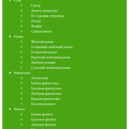
Різне
Гумор
Дитяча література
Не художня література
Поезія
Фанфік
Саморозвиток
Роман
Жіночий роман
Історичний любовний роман
Історичний роман
Короткий любовний роман
Любовні романи
Сучасний любовний роман
Фантастика
Антиутопія
Бойова фантастика
Еротична фантастика
Любовна фантастика
Наукова фантастика
Постапокаліпсис
Фентезі
Бойове фентезі
Еротичне фентезі
Любовне фентезі