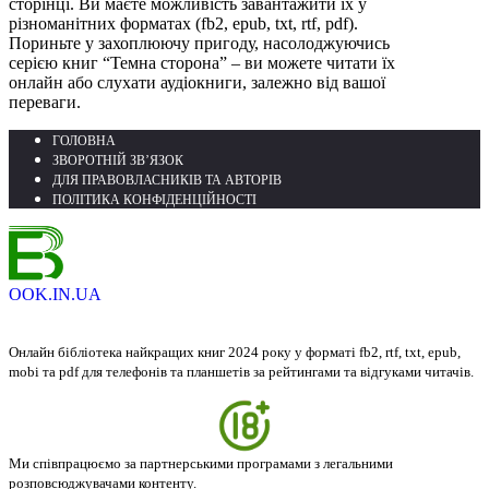
сторінці. Ви маєте можливість завантажити їх у
різноманітних форматах (fb2, epub, txt, rtf, pdf).
Пориньте у захоплюючу пригоду, насолоджуючись
серією книг “Темна сторона” – ви можете читати їх
онлайн або слухати аудіокниги, залежно від вашої
переваги.
ГОЛОВНА
ЗВОРОТНІЙ ЗВ’ЯЗОК
ДЛЯ ПРАВОВЛАСНИКІВ ТА АВТОРІВ
ПОЛІТИКА КОНФІДЕНЦІЙНОСТІ
OOK.IN.UA
Онлайн бібліотека найкращих книг 2024 року у форматі fb2, rtf, txt, epub,
mobi та pdf для телефонів та планшетів за рейтингами та відгуками читачів.
Ми співпрацюємо за партнерськими програмами з легальними
розповсюджувачами контенту.