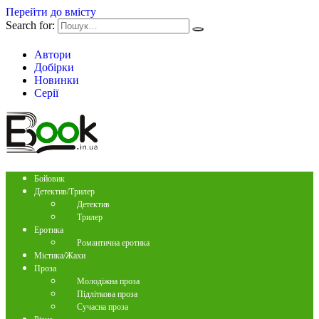
Перейти до вмісту
Search for:
Автори
Добірки
Новинки
Серії
Бойовик
Детектив/Трилер
Детектив
Трилер
Еротика
Романтична еротика
Містика/Жахи
Проза
Молодіжна проза
Підліткова проза
Сучасна проза