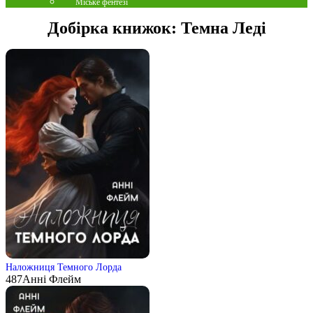
Міське фентезі
Добірка книжок:
Темна Леді
Наложниця Темного Лорда
487
Анні Флейм