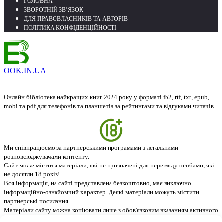
ГОЛОВНА
ЗВОРОТНІЙ ЗВ’ЯЗОК
ДЛЯ ПРАВОВЛАСНИКІВ ТА АВТОРІВ
ПОЛІТИКА КОНФІДЕНЦІЙНОСТІ
OOK.IN.UA
Онлайн бібліотека найкращих книг 2024 року у форматі fb2, rtf, txt, epub,
mobi та pdf для телефонів та планшетів за рейтингами та відгуками читачів.
Ми співпрацюємо за партнерськими програмами з легальними
розповсюджувачами контенту.
Сайт може містити матеріали, які не призначені для перегляду особами, які
не досягли 18 років!
Вся інформація, на сайті представлена безкоштовно, має виключно
інформаційно-ознайомчий характер. Деякі матеріали можуть містити
партнерські посилання.
Матеріали сайту можна копіювати лише з обов'язковим вказанням активного
посилання на джерело - ebook.in.ua. © 2026