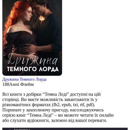
Дружина Темного Лорда
188
Анні Флейм
Всі книги з добірки “Темна Леді” доступні на цій
сторінці. Ви маєте можливість завантажити їх у
різноманітних форматах (fb2, epub, txt, rtf, pdf).
Пориньте у захоплюючу пригоду, насолоджуючись
серією книг “Темна Леді” – ви можете читати їх онлайн
або слухати аудіокниги, залежно від вашої переваги.