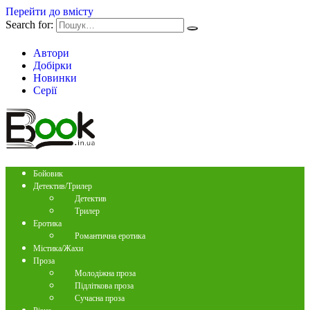
Перейти до вмісту
Search for:
Автори
Добірки
Новинки
Серії
Бойовик
Детектив/Трилер
Детектив
Трилер
Еротика
Романтична еротика
Містика/Жахи
Проза
Молодіжна проза
Підліткова проза
Сучасна проза