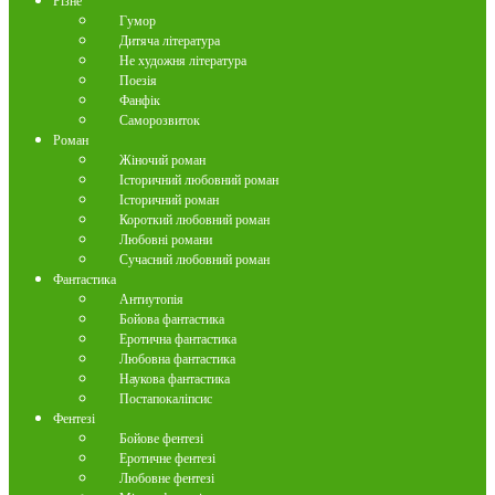
Різне
Гумор
Дитяча література
Не художня література
Поезія
Фанфік
Саморозвиток
Роман
Жіночий роман
Історичний любовний роман
Історичний роман
Короткий любовний роман
Любовні романи
Сучасний любовний роман
Фантастика
Антиутопія
Бойова фантастика
Еротична фантастика
Любовна фантастика
Наукова фантастика
Постапокаліпсис
Фентезі
Бойове фентезі
Еротичне фентезі
Любовне фентезі