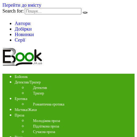
Перейти до вмісту
Search for:
Автори
Добірки
Новинки
Серії
Бойовик
Детектив/Трилер
Детектив
Трилер
Еротика
Романтична еротика
Містика/Жахи
Проза
Молодіжна проза
Підліткова проза
Сучасна проза