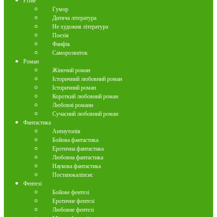
Різне
Гумор
Дитяча література
Не художня література
Поезія
Фанфік
Саморозвиток
Роман
Жіночий роман
Історичний любовний роман
Історичний роман
Короткий любовний роман
Любовні романи
Сучасний любовний роман
Фантастика
Антиутопія
Бойова фантастика
Еротична фантастика
Любовна фантастика
Наукова фантастика
Постапокаліпсис
Фентезі
Бойове фентезі
Еротичне фентезі
Любовне фентезі