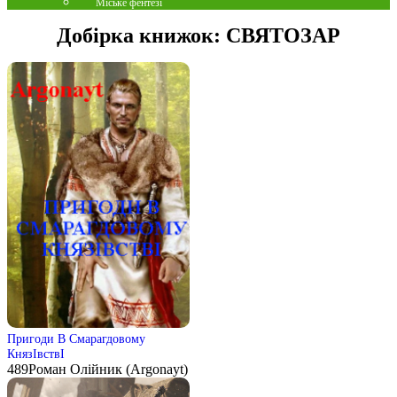
Міське фентезі
Добірка книжок:
СВЯТОЗАР
Пригоди В Смарагдовому
КнязІвствІ
489
Роман Олійник (Argonayt)