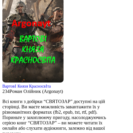
ВартовІ Князя КрасносвІта
234
Роман Олійник (Argonayt)
Всі книги з добірки “СВЯТОЗАР” доступні на цій
сторінці. Ви маєте можливість завантажити їх у
різноманітних форматах (fb2, epub, txt, rtf, pdf).
Пориньте у захоплюючу пригоду, насолоджуючись
серією книг “СВЯТОЗАР” – ви можете читати їх
онлайн або слухати аудіокниги, залежно від вашої