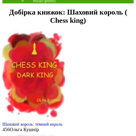
Міське фентезі
Добірка книжок:
Шаховий король (
Chess king)
Шаховий король: темний король
456
Ольга Кушнір