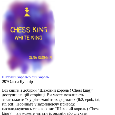
Шаховий король:білий король
297
Ольга Кушнір
Всі книги з добірки “Шаховий король ( Chess king)”
доступні на цій сторінці. Ви маєте можливість
завантажити їх у різноманітних форматах (fb2, epub, txt,
rtf, pdf). Пориньте у захоплюючу пригоду,
насолоджуючись серією книг “Шаховий король ( Chess
king)” – ви можете читати їх онлайн або слухати