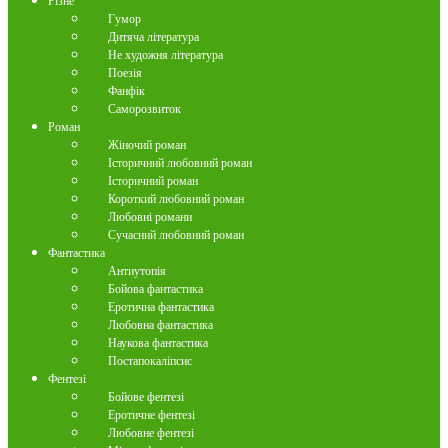
Різне
Гумор
Дитяча література
Не художня література
Поезія
Фанфік
Саморозвиток
Роман
Жіночий роман
Історичний любовний роман
Історичний роман
Короткий любовний роман
Любовні романи
Сучасний любовний роман
Фантастика
Антиутопія
Бойова фантастика
Еротична фантастика
Любовна фантастика
Наукова фантастика
Постапокаліпсис
Фентезі
Бойове фентезі
Еротичне фентезі
Любовне фентезі