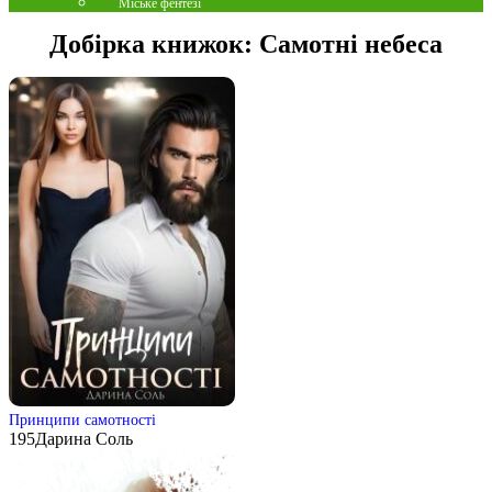
Міське фентезі
Добірка книжок:
Самотні небеса
Принципи самотності
195
Дарина Соль