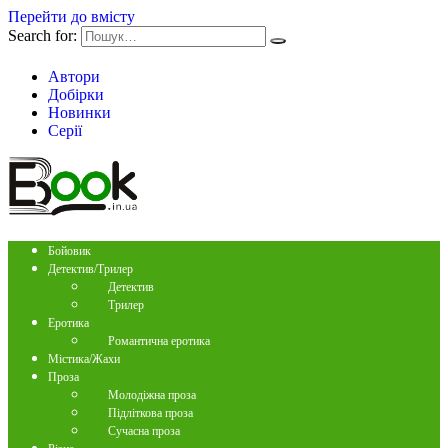
Перейти до вмісту
Search for:
Автори
Добірки
Новинки
Серії
Бойовик
Детектив/Трилер
Детектив
Трилер
Еротика
Романтична еротика
Містика/Жахи
Проза
Молодіжна проза
Підліткова проза
Сучасна проза