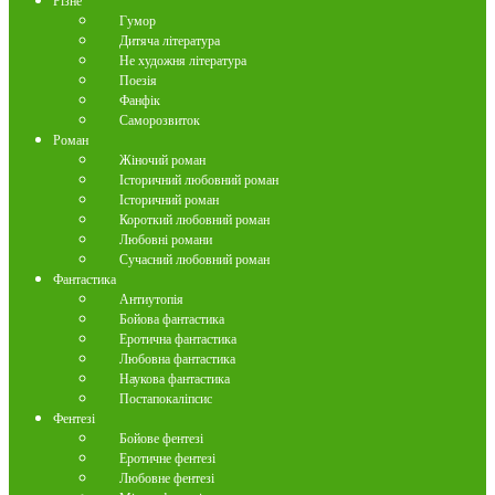
Різне
Гумор
Дитяча література
Не художня література
Поезія
Фанфік
Саморозвиток
Роман
Жіночий роман
Історичний любовний роман
Історичний роман
Короткий любовний роман
Любовні романи
Сучасний любовний роман
Фантастика
Антиутопія
Бойова фантастика
Еротична фантастика
Любовна фантастика
Наукова фантастика
Постапокаліпсис
Фентезі
Бойове фентезі
Еротичне фентезі
Любовне фентезі