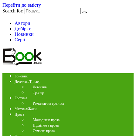
Перейти до вмісту
Search for:
Автори
Добірки
Новинки
Серії
Бойовик
Детектив/Трилер
Детектив
Трилер
Еротика
Романтична еротика
Містика/Жахи
Проза
Молодіжна проза
Підліткова проза
Сучасна проза