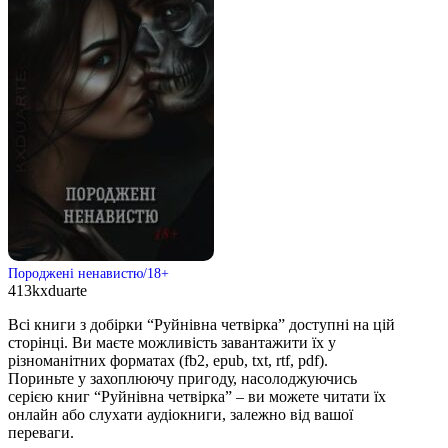
Породжені ненавистю/18+
413
kxduarte
Всі книги з добірки “Руйнівна четвірка” доступні на цій
сторінці. Ви маєте можливість завантажити їх у
різноманітних форматах (fb2, epub, txt, rtf, pdf).
Пориньте у захоплюючу пригоду, насолоджуючись
серією книг “Руйнівна четвірка” – ви можете читати їх
онлайн або слухати аудіокниги, залежно від вашої
переваги.