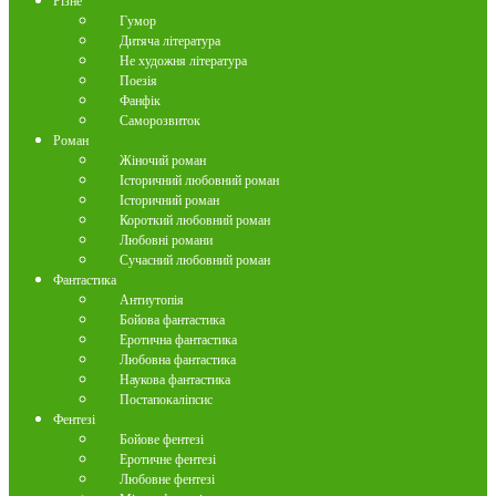
Різне
Гумор
Дитяча література
Не художня література
Поезія
Фанфік
Саморозвиток
Роман
Жіночий роман
Історичний любовний роман
Історичний роман
Короткий любовний роман
Любовні романи
Сучасний любовний роман
Фантастика
Антиутопія
Бойова фантастика
Еротична фантастика
Любовна фантастика
Наукова фантастика
Постапокаліпсис
Фентезі
Бойове фентезі
Еротичне фентезі
Любовне фентезі