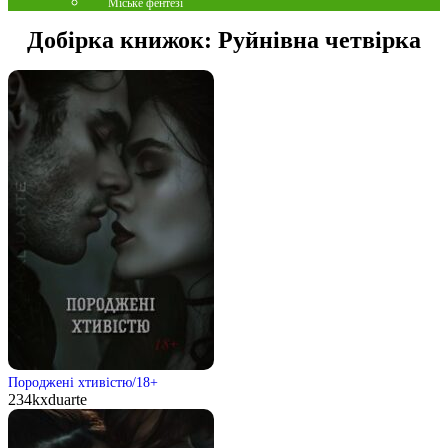
Міське фентезі
Добірка книжок:
Руйнівна четвірка
Породжені хтивістю/18+
234
kxduarte