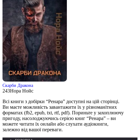
Скарби Дракона
243
Нора Нойс
Всі книги з добірки “Ренара” доступні на цій сторінці.
Ви маєте можливість завантажити їх у різноманітних
форматах (fb2, epub, txt, rtf, pdf). Пориньте у захоплюючу
пригоду, насолоджуючись серією книг “Ренара” – ви
можете читати їх онлайн або слухати аудіокниги,
залежно від вашої переваги.