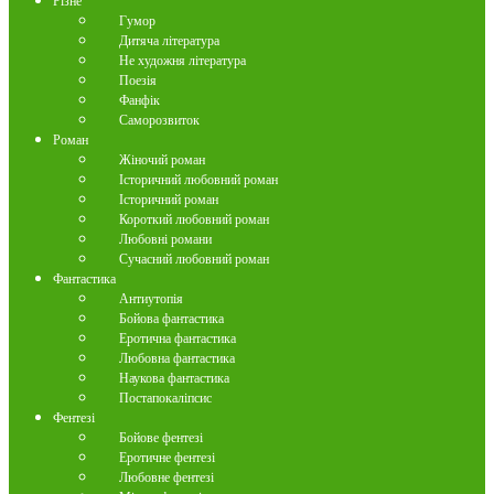
Різне
Гумор
Дитяча література
Не художня література
Поезія
Фанфік
Саморозвиток
Роман
Жіночий роман
Історичний любовний роман
Історичний роман
Короткий любовний роман
Любовні романи
Сучасний любовний роман
Фантастика
Антиутопія
Бойова фантастика
Еротична фантастика
Любовна фантастика
Наукова фантастика
Постапокаліпсис
Фентезі
Бойове фентезі
Еротичне фентезі
Любовне фентезі