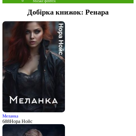
Міське фентезі
Добірка книжок:
Ренара
Меланка
688
Нора Нойс