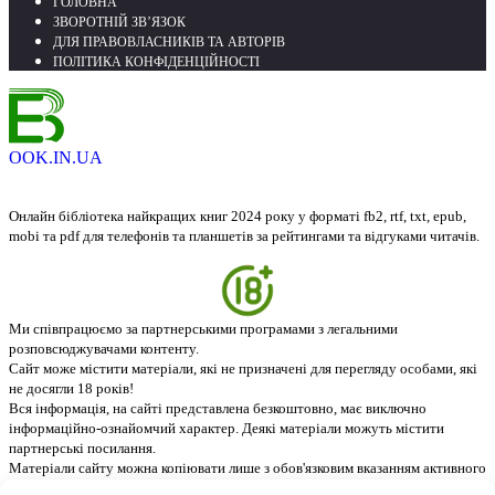
ГОЛОВНА
ЗВОРОТНІЙ ЗВ’ЯЗОК
ДЛЯ ПРАВОВЛАСНИКІВ ТА АВТОРІВ
ПОЛІТИКА КОНФІДЕНЦІЙНОСТІ
OOK.IN.UA
Онлайн бібліотека найкращих книг 2024 року у форматі fb2, rtf, txt, epub,
mobi та pdf для телефонів та планшетів за рейтингами та відгуками читачів.
Ми співпрацюємо за партнерськими програмами з легальними
розповсюджувачами контенту.
Сайт може містити матеріали, які не призначені для перегляду особами, які
не досягли 18 років!
Вся інформація, на сайті представлена безкоштовно, має виключно
інформаційно-ознайомчий характер. Деякі матеріали можуть містити
партнерські посилання.
Матеріали сайту можна копіювати лише з обов'язковим вказанням активного
посилання на джерело - ebook.in.ua. © 2026