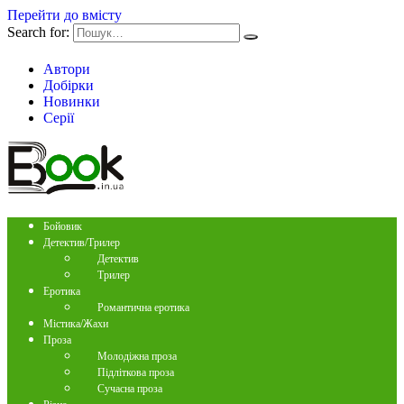
Перейти до вмісту
Search for:
Автори
Добірки
Новинки
Серії
Бойовик
Детектив/Трилер
Детектив
Трилер
Еротика
Романтична еротика
Містика/Жахи
Проза
Молодіжна проза
Підліткова проза
Сучасна проза