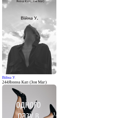
Війна У.
244
Янина Кап (Зоя Маг)