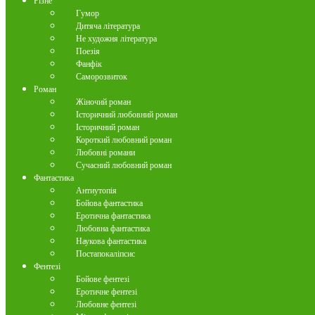
Різне
Гумор
Дитяча література
Не художня література
Поезія
Фанфік
Саморозвиток
Роман
Жіночий роман
Історичний любовний роман
Історичний роман
Короткий любовний роман
Любовні романи
Сучасний любовний роман
Фантастика
Антиутопія
Бойова фантастика
Еротична фантастика
Любовна фантастика
Наукова фантастика
Постапокаліпсис
Фентезі
Бойове фентезі
Еротичне фентезі
Любовне фентезі