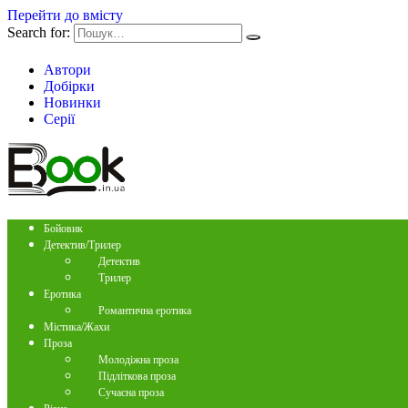
Перейти до вмісту
Search for:
Автори
Добірки
Новинки
Серії
Бойовик
Детектив/Трилер
Детектив
Трилер
Еротика
Романтична еротика
Містика/Жахи
Проза
Молодіжна проза
Підліткова проза
Сучасна проза