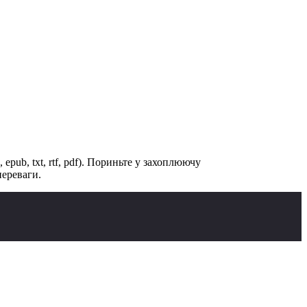
epub, txt, rtf, pdf). Пориньте у захоплюючу
переваги.