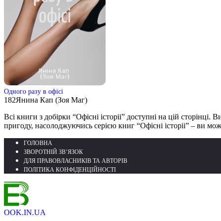
Одного разу в офісі
182
Янина Кап (Зоя Маг)
Всі книги з добірки “Офісні історіі” доступні на цій сторінці. В
пригоду, насолоджуючись серією книг “Офісні історіі” – ви мож
ГОЛОВНА
ЗВОРОТНІЙ ЗВ’ЯЗОК
ДЛЯ ПРАВОВЛАСНИКІВ ТА АВТОРІВ
ПОЛІТИКА КОНФІДЕНЦІЙНОСТІ
OOK.IN.UA