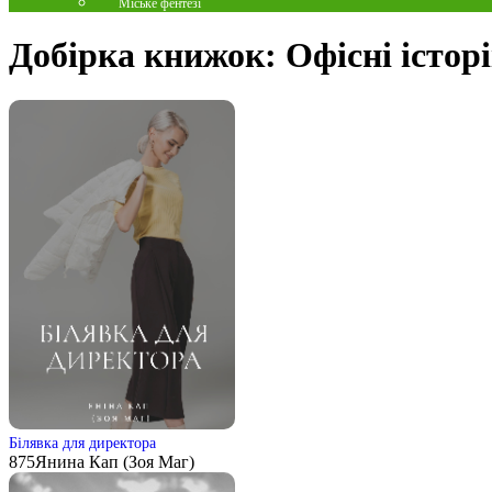
Міське фентезі
Добірка книжок:
Офісні історі
Білявка для директора
875
Янина Кап (Зоя Маг)