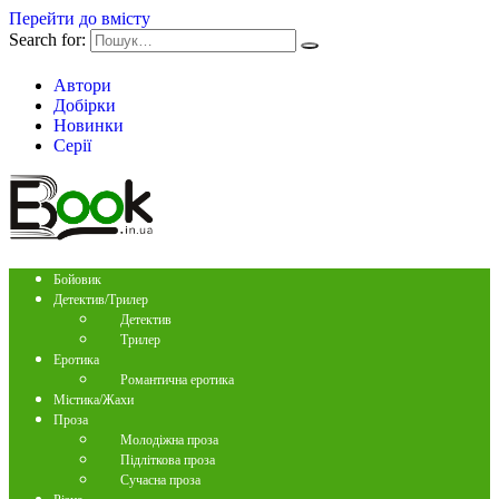
Перейти до вмісту
Search for:
Автори
Добірки
Новинки
Серії
Бойовик
Детектив/Трилер
Детектив
Трилер
Еротика
Романтична еротика
Містика/Жахи
Проза
Молодіжна проза
Підліткова проза
Сучасна проза