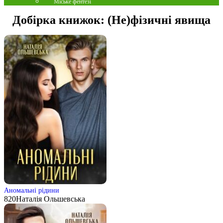
Міське фентезі
Добірка книжок:
(Не)фізичні явища
Аномальні рідини
820
Наталія Ольшевська