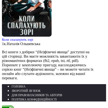
Коли спалахують зорі
1к.
Наталія Ольшевська
Всі книги з добірки “(Не)фізичні явища” доступні на
цій сторінці. Ви маєте можливість завантажити їх у
різноманітних форматах (fb2, epub, txt, rtf, pdf).
Пориньте у захоплюючу пригоду, насолоджуючись
серією книг “(Не)фізичні явища” – ви можете читати їх
онлайн або слухати аудіокниги, залежно від вашої
переваги.
ГОЛОВНА
ЗВОРОТНІЙ ЗВ’ЯЗОК
ДЛЯ ПРАВОВЛАСНИКІВ ТА АВТОРІВ
ПОЛІТИКА КОНФІДЕНЦІЙНОСТІ