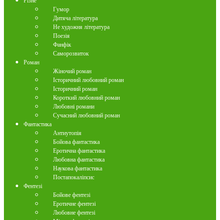
Різне
Гумор
Дитяча література
Не художня література
Поезія
Фанфік
Саморозвиток
Роман
Жіночий роман
Історичний любовний роман
Історичний роман
Короткий любовний роман
Любовні романи
Сучасний любовний роман
Фантастика
Антиутопія
Бойова фантастика
Еротична фантастика
Любовна фантастика
Наукова фантастика
Постапокаліпсис
Фентезі
Бойове фентезі
Еротичне фентезі
Любовне фентезі