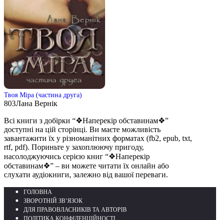
Твоя Міра (частина друга)
803
Лана Вернік
Всі книги з добірки “❖Наперекір обставинам❖”
доступні на цій сторінці. Ви маєте можливість
завантажити їх у різноманітних форматах (fb2, epub, txt,
rtf, pdf). Пориньте у захоплюючу пригоду,
насолоджуючись серією книг “❖Наперекір
обставинам❖” – ви можете читати їх онлайн або
слухати аудіокниги, залежно від вашої переваги.
ГОЛОВНА
ЗВОРОТНІЙ ЗВ’ЯЗОК
ДЛЯ ПРАВОВЛАСНИКІВ ТА АВТОРІВ
ПОЛІТИКА КОНФІДЕНЦІЙНОСТІ