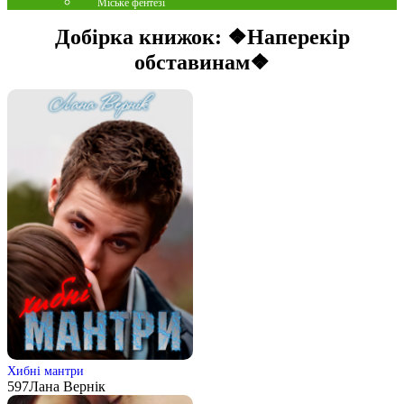
Міське фентезі
Добірка книжок:
❖Наперекір
обставинам❖
Хибні мантри
597
Лана Вернік