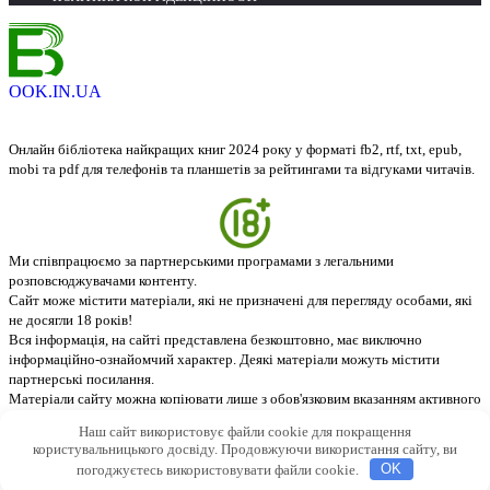
OOK.IN.UA
Онлайн бібліотека найкращих книг 2024 року у форматі fb2, rtf, txt, epub,
mobi та pdf для телефонів та планшетів за рейтингами та відгуками читачів.
Ми співпрацюємо за партнерськими програмами з легальними
розповсюджувачами контенту.
Сайт може містити матеріали, які не призначені для перегляду особами, які
не досягли 18 років!
Вся інформація, на сайті представлена безкоштовно, має виключно
інформаційно-ознайомчий характер. Деякі матеріали можуть містити
партнерські посилання.
Матеріали сайту можна копіювати лише з обов'язковим вказанням активного
посилання на джерело - ebook.in.ua. © 2026
Наш сайт використовує файли cookie для покращення
користувальницького досвіду. Продовжуючи використання сайту, ви
погоджуєтесь використовувати файли cookie.
OK