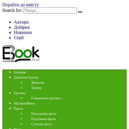
Перейти до вмісту
Search for:
Автори
Добірки
Новинки
Серії
Бойовик
Детектив/Трилер
Детектив
Трилер
Еротика
Романтична еротика
Містика/Жахи
Проза
Молодіжна проза
Підліткова проза
Сучасна проза