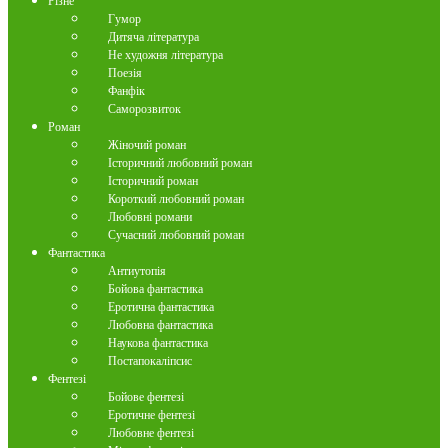
Різне
Гумор
Дитяча література
Не художня література
Поезія
Фанфік
Саморозвиток
Роман
Жіночий роман
Історичний любовний роман
Історичний роман
Короткий любовний роман
Любовні романи
Сучасний любовний роман
Фантастика
Антиутопія
Бойова фантастика
Еротична фантастика
Любовна фантастика
Наукова фантастика
Постапокаліпсис
Фентезі
Бойове фентезі
Еротичне фентезі
Любовне фентезі