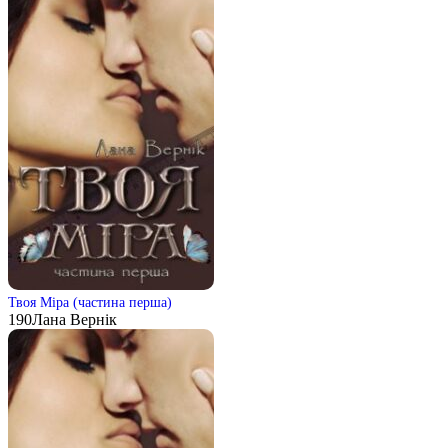
Твоя Міра (частина перша)
190
Лана Вернік