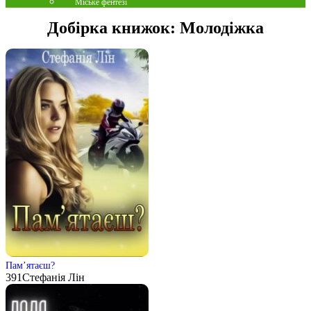
Міське фентезі
Добірка книжок:
Молодіжка
Пам’ятаєш?
391
Стефанія Лін