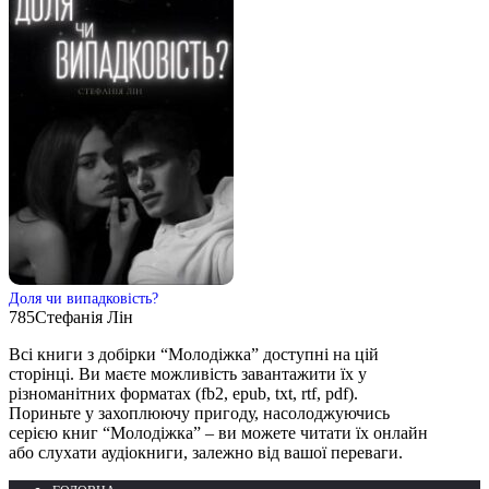
Доля чи випадковість?
785
Стефанія Лін
Всі книги з добірки “Молодіжка” доступні на цій
сторінці. Ви маєте можливість завантажити їх у
різноманітних форматах (fb2, epub, txt, rtf, pdf).
Пориньте у захоплюючу пригоду, насолоджуючись
серією книг “Молодіжка” – ви можете читати їх онлайн
або слухати аудіокниги, залежно від вашої переваги.