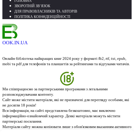
ГОЛОВНА
ЗВОРОТНІЙ ЗВ’ЯЗОК
ДЛЯ ПРАВОВЛАСНИКІВ ТА АВТОРІВ
ПОЛІТИКА КОНФІДЕНЦІЙНОСТІ
OOK.IN.UA
Онлайн бібліотека найкращих книг 2024 року у форматі fb2, rtf, txt, epub,
mobi та pdf для телефонів та планшетів за рейтингами та відгуками читачів.
Ми співпрацюємо за партнерськими програмами з легальними
розповсюджувачами контенту.
Сайт може містити матеріали, які не призначені для перегляду особами, які
не досягли 18 років!
Вся інформація, на сайті представлена безкоштовно, має виключно
інформаційно-ознайомчий характер. Деякі матеріали можуть містити
партнерські посилання.
Матеріали сайту можна копіювати лише з обов'язковим вказанням активного
посилання на джерело - ebook.in.ua. © 2026