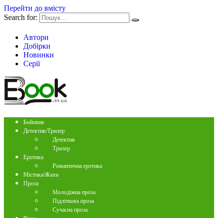
Перейти до вмісту
Search for:
Автори
Добірки
Новинки
Серії
Бойовик
Детектив/Трилер
Детектив
Трилер
Еротика
Романтична еротика
Містика/Жахи
Проза
Молодіжна проза
Підліткова проза
Сучасна проза