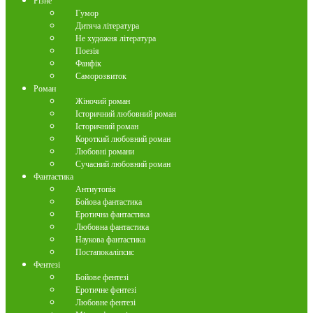
Різне
Гумор
Дитяча література
Не художня література
Поезія
Фанфік
Саморозвиток
Роман
Жіночий роман
Історичний любовний роман
Історичний роман
Короткий любовний роман
Любовні романи
Сучасний любовний роман
Фантастика
Антиутопія
Бойова фантастика
Еротична фантастика
Любовна фантастика
Наукова фантастика
Постапокаліпсис
Фентезі
Бойове фентезі
Еротичне фентезі
Любовне фентезі