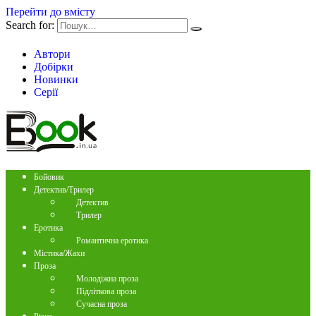
Перейти до вмісту
Search for:
Автори
Добірки
Новинки
Серії
Бойовик
Детектив/Трилер
Детектив
Трилер
Еротика
Романтична еротика
Містика/Жахи
Проза
Молодіжна проза
Підліткова проза
Сучасна проза