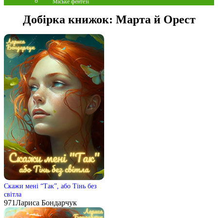
Міське фентезі
Добірка книжок:
Марта й Орест
Скажи мені “Так”, або Тінь без
світла
971
Лариса Бондарчук