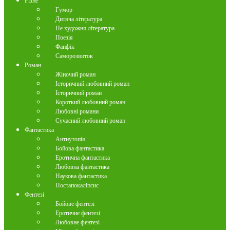
Різне
Гумор
Дитяча література
Не художня література
Поезія
Фанфік
Саморозвиток
Роман
Жіночий роман
Історичний любовний роман
Історичний роман
Короткий любовний роман
Любовні романи
Сучасний любовний роман
Фантастика
Антиутопія
Бойова фантастика
Еротична фантастика
Любовна фантастика
Наукова фантастика
Постапокаліпсис
Фентезі
Бойове фентезі
Еротичне фентезі
Любовне фентезі