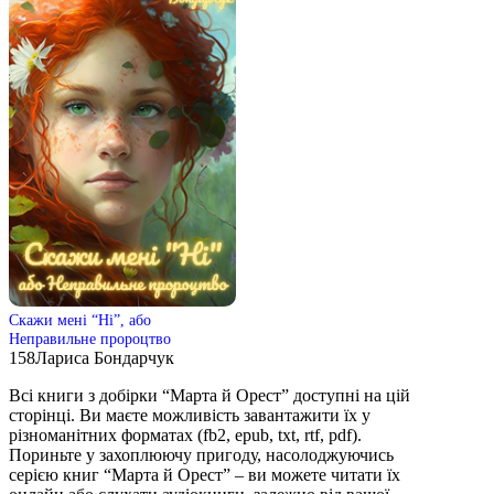
Скажи мені “Ні”, або
Неправильне пророцтво
158
Лариса Бондарчук
Всі книги з добірки “Марта й Орест” доступні на цій
сторінці. Ви маєте можливість завантажити їх у
різноманітних форматах (fb2, epub, txt, rtf, pdf).
Пориньте у захоплюючу пригоду, насолоджуючись
серією книг “Марта й Орест” – ви можете читати їх